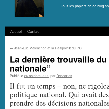
Tous les papiers de ce blog son
Aller
Accueil
Contact
au
←
Jean-Luc Mélenchon et la Realpolitik du PCF
contenu
La dernière trouvaille du 
nationale”
Publié le
26 octobre 2009
par
Descartes
Il fut un temps – non, ne rigole
politique national. Qui avait de
prendre des décisions nationales.