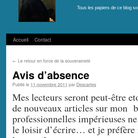
Tous les papiers de ce blog son
Aller
Accueil
Contact
au
←
Le retour en force de la souveraineté
contenu
Avis d’absence
Publié le
11 novembre 2011
par
Descartes
Mes lecteurs seront peut-être et
de nouveaux articles sur mon b
professionnelles impérieuses n
le loisir d’écrire… et je préfère