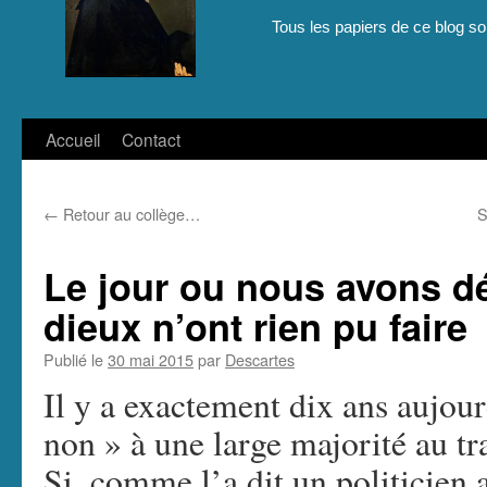
Tous les papiers de ce blog son
Aller
Accueil
Contact
au
←
Retour au collège…
S
contenu
Le jour ou nous avons dé
dieux n’ont rien pu faire
Publié le
30 mai 2015
par
Descartes
Il y a exactement dix ans aujourd
non » à une large majorité au tr
Si, comme l’a dit un politicien 