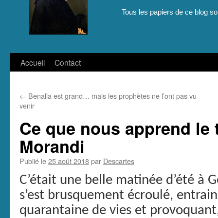
Tous les papiers de ce blog son
Aller
Accueil
Contact
au
←
Benalla est grand… mais les prophètes ne l’ont pas vu
contenu
venir
Ce que nous apprend le t
Morandi
Publié le
25 août 2018
par
Descartes
C’était une belle matinée d’été à 
s’est brusquement écroulé, entrai
quarantaine de vies et provoquant,