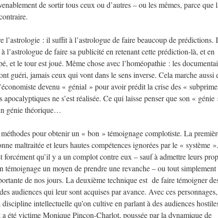
convenablement de sortir tous ceux ou d’autres – ou les mêmes, parce que
contraire.
l’astrologie : il suffit à l’astrologue de faire beaucoup de prédictions. I
 à l’astrologue de faire sa publicité en retenant cette prédiction-là, et en
rompé, et le tour est joué. Même chose avec l’homéopathie : les documentai
ont guéri, jamais ceux qui vont dans le sens inverse. Cela marche aussi 
économiste devenu « génial » pour avoir prédit la crise des « subprime
 apocalyptiques ne s’est réalisée. Ce qui laisse penser que son « génie 
’un génie théorique…
x méthodes pour obtenir un « bon » témoignage complotiste. La premièr
sonne maltraitée et leurs hautes compétences ignorées par le « système »
est forcément qu’il y a un complot contre eux – sauf à admettre leurs pro
son témoignage un moyen de prendre une revanche – ou tout simplement
mportante de nos jours. La deuxième technique est de faire témoigner de
 des audiences qui leur sont acquises par avance. Avec ces personnages, 
discipline intellectuelle qu’on cultive en parlant à des audiences hostile
 a été victime Monique Pinçon-Charlot, poussée par la dynamique de