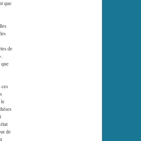
nt que
lles
lles
rtes de
».
e que
 ces
es
 le
thèses
t
état
eur de
t