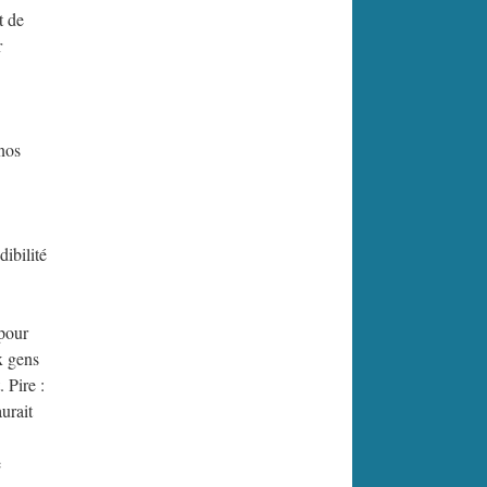
t de
r
 nos
dibilité
 pour
x gens
 Pire :
urait
e