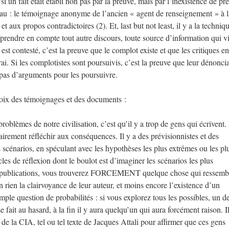
 un fait était établi non pas par la preuve, mais par l’inexistence de pr
teau : le témoignage anonyme de l’ancien « agent de renseignement » à l
aux propos contradictoires (2). Et, last but not least, il y a la techniq
e prendre en compte tout autre discours, toute source d’information qui v
est contesté, c’est la preuve que le complot existe et que les critiques en
t vrai. Si les complotistes sont poursuivis, c’est la preuve que leur dénonci
y a pas d’arguments pour les poursuivre.
choix des témoignages et des documents :
lèmes de notre civilisation, c’est qu’il y a trop de gens qui écrivent. 
sairement réfléchir aux conséquences. Il y a des prévisionnistes et des
es scénarios, en spéculant avec les hypothèses les plus extrêmes ou les pl
es de réflexion dont le boulot est d’imaginer les scénarios les plus
s de publications, vous trouverez FORCEMENT quelque chose qui ressemb
 rien la clairvoyance de leur auteur, et moins encore l’existence d’un
ple question de probabilités : si vous explorez tous les possibles, un d
 fait au hasard, à la fin il y aura quelqu’un qui aura forcément raison. Il
t de la CIA, tel ou tel texte de Jacques Attali pour affirmer que ces gens