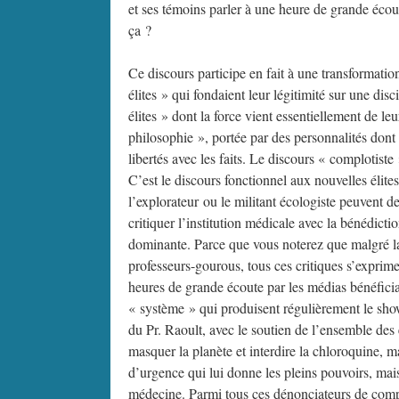
et ses témoins parler à une heure de grande écou
ça ?
Ce discours participe en fait à une transformati
élites » qui fondaient leur légitimité sur une disc
élites » dont la force vient essentiellement de 
philosophie », portée par des personnalités dont
libertés avec les faits. Le discours « complotist
C’est le discours fonctionnel aux nouvelles élite
l’explorateur ou le militant écologiste peuvent d
critiquer l’institution médicale avec la bénédict
dominante. Parce que vous noterez que malgré l
professeurs-gourous, tous ces critiques s’exprimen
heures de grande écoute par les médias bénéficia
« système » qui produisent régulièrement le sho
du Pr. Raoult, avec le soutien de l’ensemble des
masquer la planète et interdire la chloroquine, 
d’urgence qui lui donne les pleins pouvoirs, mai
médecine. Parmi tous ces dénonciateurs de compl