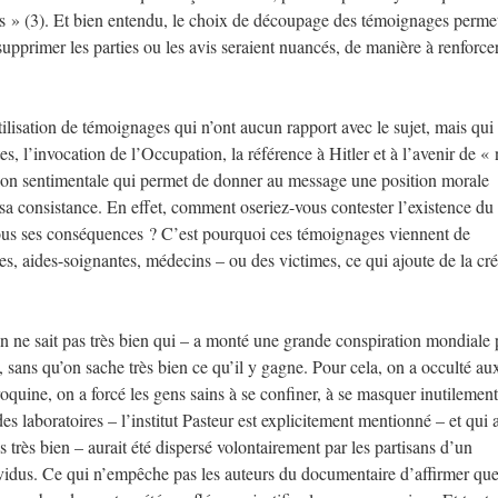
res » (3). Et bien entendu, le choix de découpage des témoignages perme
 supprimer les parties ou les avis seraient nuancés, de manière à renforce
utilisation de témoignages qui n’ont aucun rapport avec le sujet, mais qui
, l’invocation de l’Occupation, la référence à Hitler et à l’avenir de «
ssion sentimentale qui permet de donner au message une position morale
ur sa consistance. En effet, comment oseriez-vous contester l’existence du
vous ses conséquences ? C’est pourquoi ces témoignages viennent de
es, aides-soignantes, médecins – ou des victimes, ce qui ajoute de la cré
 ne sait pas très bien qui – a monté une grande conspiration mondiale
s, sans qu’on sache très bien ce qu’il y gagne. Pour cela, on a occulté au
uine, on a forcé les gens sains à se confiner, à se masquer inutilement.
s laboratoires – l’institut Pasteur est explicitement mentionné – et qui a
s très bien – aurait été dispersé volontairement par les partisans d’un
vidus. Ce qui n’empêche pas les auteurs du documentaire d’affirmer qu