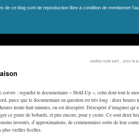
rs de ce blog sont de reproduction libre à condition de mentionner l'au
Justice nulle part… pour la p
raison
une corvée : regarder le documentaire « Hold-Up », celui dont tout le mo
abord, parce que le documentaire en question est très long : deux heures t
heures trente-huit minutes, on est désespéré. Désespéré d’imaginer qu’
ger ce genre de bobards, et pire encore, pour y croire. Ce sont deux he
ou moins inventés, d’approximations, de commentaires sortis de leur conte
lus vieilles ficelles.