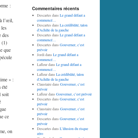
orme :
Commentaires récents
Descartes
dans
Le grand défaut a
à l’œil,
commencé…
Descartes
dans
La crédibilité, talon
 les
d’Achille de la gauche
e des
Descartes
dans
Le grand défaut a
commencé…
 (1)
Descartes
dans
Gouverner, c’est
ce que
prévoir
Jordi
dans
Le grand défaut a
spécule
commencé…
Lafleur
dans
Le grand défaut a
commencé…
Lafleur
dans
La crédibilité, talon
time » :
d’Achille de la gauche
Claustaire
dans
Gouverner, c’est
 été
prévoir
 soit
Lafleur
dans
Gouverner, c’est prévoir
Descartes
dans
Gouverner, c’est
é
prévoir
que
Claustaire
dans
Gouverner, c’est
prévoir
ue ce
Descartes
dans
Gouverner, c’est
prévoir
Descartes
dans
L’illusion du risque
mme, on
zéro