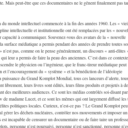
te. Mais peut-être que ces documentaires ne le gênent finalement pas ta
on du monde intellectuel commencée à la fin des années 1960. Les « viei
ipline intellectuelle et institutionnelle ont été remplacées par les « nouve
leur capacité à communiquer. Souvenez-vous des avatars de la « nouvelle
 la surface médiatique a permis pendant des années de prendre toutes so
e » n’est pas, comme on le pense généralement, un discours « anti-élites 
s qui leur a permis de faire la peau des anciennes. C’est dans ce context
escendre le physicien ou l’ingénieur, que le franc-tireur médiatique peut
ion et l’encouragement du « système » et la bénédiction de l’idéologie
a puissance du Grand Komplot Mondial, tous ces lanceurs d’alerte, tous
t librement, leurs livres sont édités, leurs films produits et projetés à d
nt des meilleures audiences. Ce sont les médias contrôlés soi-disant par
w de madame Lucet, et ce sont les mêmes qui ont largement diffusé les 
 élites politiques locales. Curieux, n’est-ce pas ? Le Grand Komplot peu
mal gérer les déchets nucléaires, contrôler nos mouvements et imposer un 
s est incapable de censurer un documentaire ou de faire taire un profess
ots, personne n’est poursuivi, personne n’est sanctionné, personne n’es