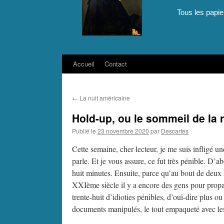
Tous les papie
Accueil
Contact
Aller
au
←
La nuit américaine
contenu
Hold-up, ou le sommeil de la 
Publié le
23 novembre 2020
par
Descartes
Cette semaine, cher lecteur, je me suis infligé 
parle. Et je vous assure, ce fut très pénible. D’
huit minutes. Ensuite, parce qu’au bout de deux 
XXIème siècle il y a encore des gens pour propa
trente-huit d’idioties pénibles, d’ouï-dire plus 
documents manipulés, le tout empaqueté avec les p