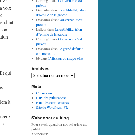
euve
Cording1
dans
Gouverner, c’est
prévoir
a voix
Descartes
dans
La crédibilité, talon
ue
d’Achille de la gauche
Descartes
dans
Gouverner, c’est
iendrait
prévoir
 font
Lafleur
dans
La crédibilité, talon
d’Achille de la gauche
ation
Cording1
dans
Gouverner, c’est
prévoir
Descartes
dans
Le grand défaut a
commencé…
bb
dans
L’illusion du risque zéro
Archives
Et qui
Archives
Méta
us
Connexion
Flux des publications
lera à
Flux des commentaires
Site de WordPress-FR
e ceux-
S'abonner au blog
 est
Pour savoir quand un nouvel article est
publié
Your email: