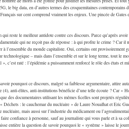
e nombre de morts a été gonflé pour justifier les mesures prises. Et tout 
a 5G, le big data, en d’autres termes des croquemitaines contemporains 
 Français sur cent comprend vraiment les enjeux. Une pincée de Gates e
ui reste le meilleur antidote contre ces discours. Parce qu’après avoir 
damentale qui ne reçoit pas de réponse : à qui profite le crime ? Car il n
her à l’ensemble du monde capitaliste. Oui, certains ont provisoirement 
ur technologique – mais dans l’ensemble et sur le long terme, tout le m
 », c’est raté : l’épidémie a puissamment renforcé le rôle des états et m
savoir pourquoi ce discours, malgré sa faiblesse argumentaire, attire aut
 (4), anti-élites, anti-institutions bénéficie d’une telle écoute ? Car « H
s que des documentaires utilisant les mêmes ficelles sont projetés réguli
 « Déchets : le cauchemar du nucléaire » de Laure Noualhat et Eric Gué
le nucléaire, mais aussi sur l’industrie du médicament ou l’agroalimentai
faire confiance à personne, sauf au journaliste qui vous parle et à sa col
sse entière la question de savoir pourquoi le « système » laisse le journ