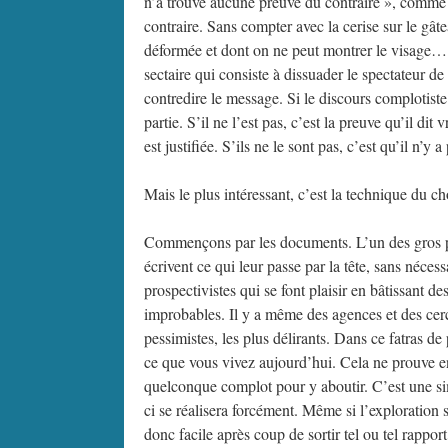
n’a trouvé aucune preuve du contraire », comme si
contraire. Sans compter avec la cerise sur le gâ
déformée et dont on ne peut montrer le visage… et 
sectaire qui consiste à dissuader le spectateur d
contredire le message. Si le discours complotiste 
partie. S’il ne l’est pas, c’est la preuve qu’il di
est justifiée. S’ils ne le sont pas, c’est qu’il n’
Mais le plus intéressant, c’est la technique du 
Commençons par les documents. L’un des gros prob
écrivent ce qui leur passe par la tête, sans néces
prospectivistes qui se font plaisir en bâtissant d
improbables. Il y a même des agences et des cercl
pessimistes, les plus délirants. Dans ce fatra
ce que vous vivez aujourd’hui. Cela ne prouve en
quelconque complot pour y aboutir. C’est une sim
ci se réalisera forcément. Même si l’exploration se
donc facile après coup de sortir tel ou tel rappor