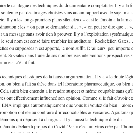
ire le catalogue des techniques du documentaire complotiste. Il y a la f
 soutenue par des images choisies sans aucun rapport avec le sujet mais
c. Il y a les longs premiers plans silencieux – et si le témoin a la larme 
’insinuation : les « on peut se demander si… », « on peut se dire que… »,
er un message sans avoir rien à prouver. Il y a l’exploitation systématiqu
le seul nom est censé faire trembler les auditeurs : Rockefeller, Gates…
lles ou supposées n’est apporté, le nom suffit. D’ailleurs, peu importe 
isent. Si Gates dans l’une de ses nombreuses interventions prospectives 
comme si c’était fait.
techniques classiques de la fausse argumentation. Il y a « le doute légi
n, ou bien a fait sa thèse dans tel laboratoire pharmaceutique, ou bien a
ela suffit bien entendu à le rendre suspect et même coupable sans qu’il
tés ont effectivement influencé son opinion. Comme si le fait d’avoir ét
ENA impliquait automatiquement que vous lui voulez du bien – alors 
omotion ont été au contraire d’irréconciliables adversaires. Ajoutons q
s témoins qui déposent à charge… Il y a aussi la technique dite du
un témoin déclare à propos du Covid-19 : « c’est un virus crée par l’ho