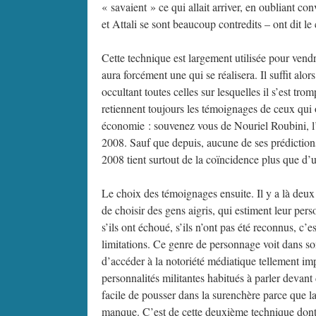
« savaient » ce qui allait arriver, en oubliant 
et Attali se sont beaucoup contredits – ont dit le 
Cette technique est largement utilisée pour vendre 
aura forcément une qui se réalisera. Il suffit alors
occultant toutes celles sur lesquelles il s’est t
retiennent toujours les témoignages de ceux qui 
économie : souvenez vous de Nouriel Roubini, l’
2008. Sauf que depuis, aucune de ses prédictions
2008 tient surtout de la coïncidence plus que d
Le choix des témoignages ensuite. Il y a là deu
de choisir des gens aigris, qui estiment leur per
s’ils ont échoué, s’ils n’ont pas été reconnus, c’
limitations. Ce genre de personnage voit dans 
d’accéder à la notoriété médiatique tellement i
personnalités militantes habitués à parler devant
facile de pousser dans la surenchère parce que la 
manque. C’est de cette deuxième technique dont