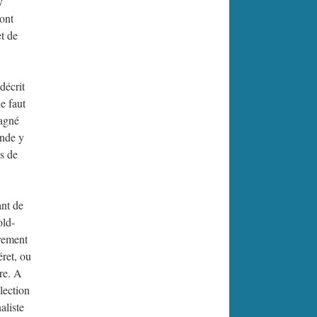
y
dont
t de
décrit
e faut
gagné
onde y
is de
ant de
old-
èrement
ret, ou
re. A
lection
aliste