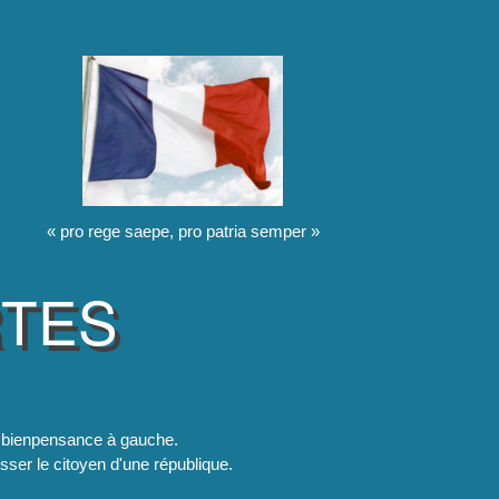
« pro rege saepe, pro patria semper »
RTES
la bienpensance à gauche.
esser le citoyen d'une république.