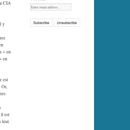
 la CIA
l y
res
en
s » en
» en
e est
. Or,
pres
s
il est
s leur