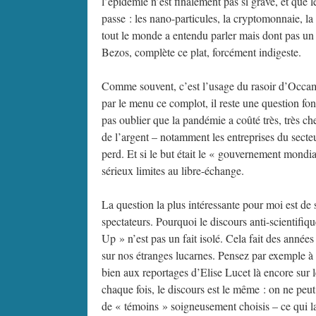
l’épidémie n’est finalement pas si grave, et que l
passe : les nano-particules, la cryptomonnaie, l
tout le monde a entendu parler mais dont pas un
Bezos, complète ce plat, forcément indigeste.
Comme souvent, c’est l’usage du rasoir d’Occam q
par le menu ce complot, il reste une question fon
pas oublier que la pandémie a coûté très, très c
de l’argent – notamment les entreprises du secte
perd. Et si le but était le « gouvernement mondial
sérieux limites au libre-échange.
La question la plus intéressante pour moi est de 
spectateurs. Pourquoi le discours anti-scientifique
Up » n’est pas un fait isolé. Cela fait des année
sur nos étranges lucarnes. Pensez par exemple à
bien aux reportages d’Elise Lucet là encore sur 
chaque fois, le discours est le même : on ne peut 
de « témoins » soigneusement choisis – ce qui lai