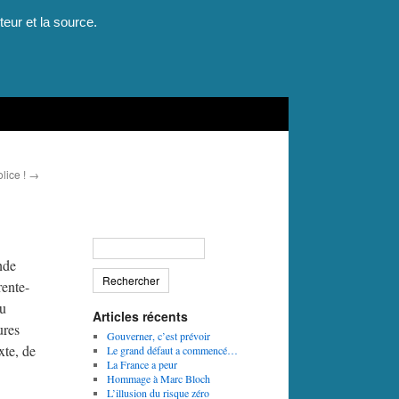
teur et la source.
olice !
→
nde
rente-
au
Articles récents
ures
Gouverner, c’est prévoir
xte, de
Le grand défaut a commencé…
La France a peur
Hommage à Marc Bloch
L’illusion du risque zéro