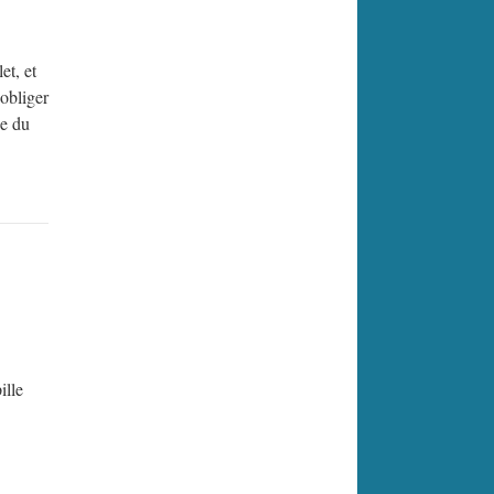
et, et
 obliger
se du
ille