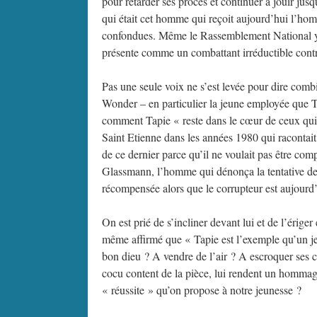
pour retarder ses procès et continuer à jouir jusq
qui était cet homme qui reçoit aujourd’hui l’ho
confondues. Même le Rassemblement National y v
présente comme un combattant irréductible cont
Pas une seule voix ne s’est levée pour dire combi
Wonder – en particulier la jeune employée que T
comment Tapie « reste dans le cœur de ceux qui 
Saint Etienne dans les années 1980 qui racontait
de ce dernier parce qu’il ne voulait pas être co
Glassmann, l’homme qui dénonça la tentative de
récompensée alors que le corrupteur est aujour
On est prié de s’incliner devant lui et de l’érige
même affirmé que « Tapie est l’exemple qu’un je
bon dieu ? A vendre de l’air ? A escroquer ses c
cocu content de la pièce, lui rendent un hommage
« réussite » qu’on propose à notre jeunesse ?