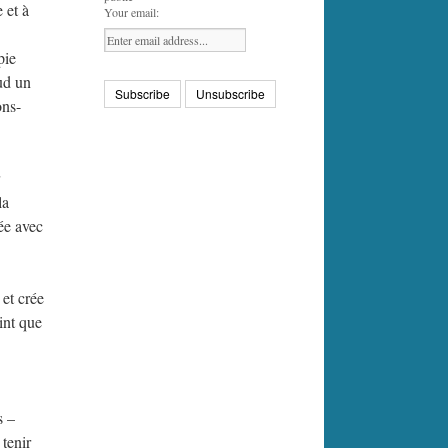
 et à
Your email:
pie
aud un
ons-
la
ée avec
 et crée
int que
s –
 tenir