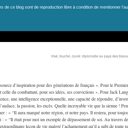
rs de ce blog sont de reproduction libre à condition de mentionner l'au
Visé, touché, coulé: diplomatie au pays des biso
 source d’inspiration pour des générations de français ». Pour le Premie
t celle du combattant, pour ses idées, ses convictions ». Pour Jack Lang,
ence, une intelligence exceptionnelle, une capacité de répondre, d’inven
audace, la passion, les excès. Quelle incroyable vie que la sienne ! Pe
er : « “Il aura marqué notre région, et notre pays. Il restera, pour toujou
i : « “Il était pour moi un exemple de dépassement de soi. Au travers de
 extraordinaire leçon de vie malgré l’acharnement qu’il a subi de toute p