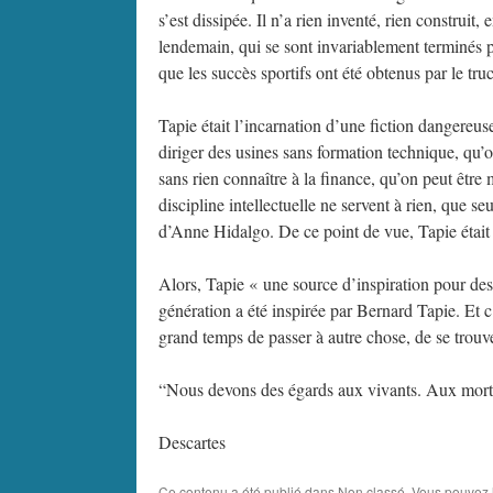
s’est dissipée. Il n’a rien inventé, rien construi
lendemain, qui se sont invariablement terminés p
que les succès sportifs ont été obtenus par le tr
Tapie était l’incarnation d’une fiction dangereus
diriger des usines sans formation technique, qu’o
sans rien connaître à la finance, qu’on peut être 
discipline intellectuelle ne servent à rien, que s
d’Anne Hidalgo. De ce point de vue, Tapie était 
Alors, Tapie « une source d’inspiration pour des
génération a été inspirée par Bernard Tapie. Et 
grand temps de passer à autre chose, de se trouve
“Nous devons des égards aux vivants. Aux morts,
Descartes
Ce contenu a été publié dans
Non classé
. Vous pouvez 