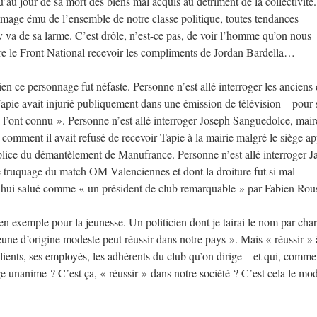
u’au jour de sa mort des biens mal acquis au détriment de la collectivité
mmage ému de l’ensemble de notre classe politique, toutes tendances
a de sa larme. C’est drôle, n’est-ce pas, de voir l’homme qu’on nous
re le Front National recevoir les compliments de Jordan Bardella…
en ce personnage fut néfaste. Personne n’est allé interroger les anciens
apie avait injurié publiquement dans une émission de télévision – pour 
l’ont connu ». Personne n’est allé interroger Joseph Sanguedolce, mair
 comment il avait refusé de recevoir Tapie à la mairie malgré le siège a
mplice du démantèlement de Manufrance. Personne n’est allé interroger 
 truquage du match OM-Valenciennes et dont la droiture fut si mal
d’hui salué comme « un président de club remarquable » par Fabien Rous
r en exemple pour la jeunesse. Un politicien dont je tairai le nom par char
une d’origine modeste peut réussir dans notre pays ». Mais « réussir » 
lients, ses employés, les adhérents du club qu’on dirige – et qui, comme
 unanime ? C’est ça, « réussir » dans notre société ? C’est cela le mo