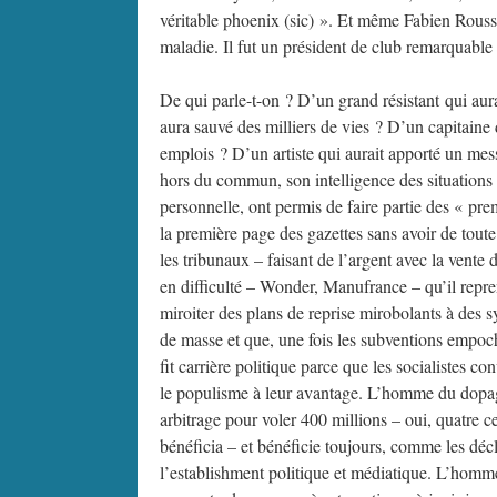
véritable phoenix (sic) ». Et même Fabien Rousse
maladie. Il fut un président de club remarquable
De qui parle-t-on ? D’un grand résistant qui aur
aura sauvé des milliers de vies ? D’un capitaine d
emplois ? D’un artiste qui aurait apporté un m
hors du commun, son intelligence des situations 
personnelle, ont permis de faire partie des « pr
la première page des gazettes sans avoir de tout
les tribunaux – faisant de l’argent avec la vente 
en difficulté – Wonder, Manufrance – qu’il repr
miroiter des plans de reprise mirobolants à des 
de masse et que, une fois les subventions empochée
fit carrière politique parce que les socialistes c
le populisme à leur avantage. L’homme du dopage
arbitrage pour voler 400 millions – oui, quatre c
bénéficia – et bénéficie toujours, comme les déc
l’establishment politique et médiatique. L’homme q