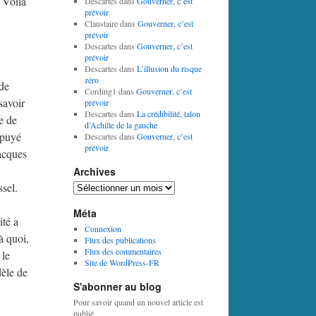
. Voilà
Descartes
dans
Gouverner, c’est
prévoir
Claustaire
dans
Gouverner, c’est
prévoir
Descartes
dans
Gouverner, c’est
prévoir
Descartes
dans
L’illusion du risque
zéro
 de
Cording1
dans
Gouverner, c’est
savoir
prévoir
Descartes
dans
La crédibilité, talon
e de
d’Achille de la gauche
ppuyé
Descartes
dans
Gouverner, c’est
prévoir
Jacques
Archives
sel.
Archives
Méta
ité a
Connexion
à quoi,
Flux des publications
Flux des commentaires
 le
Site de WordPress-FR
dèle de
S'abonner au blog
Pour savoir quand un nouvel article est
publié