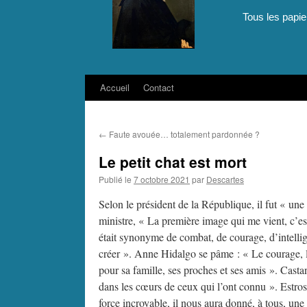
Tous les papie
Accueil
Contact
Aller
au
←
Faute avouée… totalement pardonnée ?
contenu
Le petit chat est mort
Publié le
7 octobre 2021
par
Descartes
Selon le président de la République, il fut « une
ministre, « La première image qui me vient, c’es
était synonyme de combat, de courage, d’intellig
créer ». Anne Hidalgo se pâme : « Le courage, l’
pour sa famille, ses proches et ses amis ». Castan
dans les cœurs de ceux qui l’ont connu ». Estros
force incroyable, il nous aura donné, à tous, une