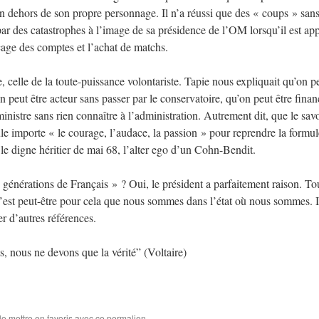
t, en dehors de son propre personnage. Il n’a réussi que des « coups » san
ar des catastrophes à l’image de sa présidence de l’OM lorsqu’il est ap
ucage des comptes et l’achat de matchs.
e, celle de la toute-puissance volontariste. Tapie nous expliquait qu’on p
n peut être acteur sans passer par le conservatoire, qu’on peut être finan
ministre sans rien connaître à l’administration. Autrement dit, que le savo
eule importe « le courage, l’audace, la passion » pour reprendre la formul
le digne héritier de mai 68, l’alter ego d’un Cohn-Bendit.
 générations de Français » ? Oui, le président a parfaitement raison. To
c’est peut-être pour cela que nous sommes dans l’état où nous sommes. Il
r d’autres références.
 nous ne devons que la vérité” (Voltaire)
le mettre en favoris avec
ce permalien
.