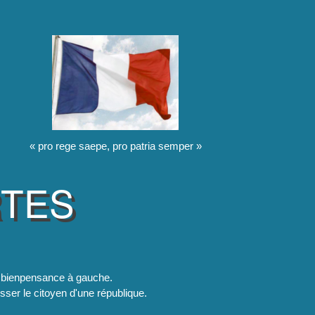
« pro rege saepe, pro patria semper »
RTES
la bienpensance à gauche.
esser le citoyen d'une république.