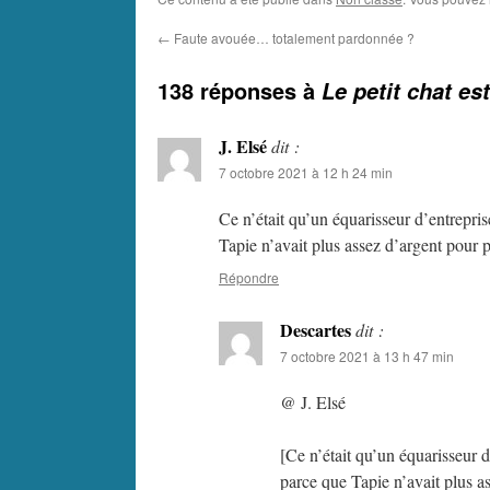
←
Faute avouée… totalement pardonnée ?
138 réponses à
Le petit chat es
J. Elsé
dit :
7 octobre 2021 à 12 h 24 min
Ce n’était qu’un équarisseur d’entrepri
Tapie n’avait plus assez d’argent pour p
Répondre
Descartes
dit :
7 octobre 2021 à 13 h 47 min
@ J. Elsé
[Ce n’était qu’un équarisseur 
parce que Tapie n’avait plus as