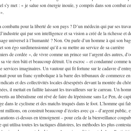
l s’y met : « je salue son énergie inouïe, y compris dans son combat co
 ».
a combattu pour la liberté de son pays ? D’un médecin qui par ses trav
’industrie qui par son intelligence et sa vision a créé de la richesse et d
essage universel à l’humanité ? Non. On parle d’un homme à qui son bag
et son égo surdimensionné qu’il a su mettre au service de sa carrière
emiers de cordée », de vivre comme un prince sur l’argent des autres, d’
e sa vie rien bâti et beaucoup détruit. Un escroc – et condamné comme te
de services imaginaires. Un vautour qui fit fortune sur le cadavre d’entre
enait pour un franc symbolique à la barre des tribunaux de commerce en 
syndicats et des collectivités locales désespérés devant la montée du ch
s, il mettait en faillite laissant les travailleurs sur le carreau. Un hom
onvertis au libéralisme ont rêvé de faire du lépénisme sans Le Pen, de capi
 dans le cyclisme et des matchs truqués dans le foot. L’homme qui fals
ent millions, on construit beaucoup d’écoles avec ça – d’argent public, e
larations ci-dessus en témoignent – pour cela de la bienveillance coupab
ui utilisa toutes les tactiques dilatoires, les méthodes les plus contesta