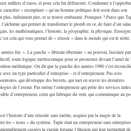
x milliers d’euros, et pour cela fut défénestré. Condamné à l’opprobre
le caractère « exemplaire » qu’un homme politique doit avoir dans son
t plus, infiniment pire, et se trouve embaumé. Pourquoi ? Parce que Ta
, l’alchimie qui permet de transformer le plomb en or, de faire d’un sal
çais, les mathématiques, l’histoire, la géographie, la physique. Enseign
e c’est cela qui vous permet de « réussir » dans le monde qui est le nôtre.
 années fric ». La gauche « libérale-libertaire » au pouvoir, fascinée par
collectif, toute logique méritocratique pour se prosterner devant l’autel de 
osition médiatique. On dit que la gauche des années 1980 s’est réconcili
iée avec un type particulier d’entreprise – et d’entrepreneur. Pas avec
boratoires, qui développe des brevets, qui met en œuvre les dernières
logies de l’avenir. Pas même l’entrepreneur qui prête des services utiles
odèle d’entrepreneur, celui qui fabrique du vent, qui communique au po
st l’histoire d’une réussite sans mérite, acquise par la magie de la
ter les « trous » du système. Tapie était un entrepreneur sans entreprise
lamentablement cassées la gueule lorsque l’illusion qui leur permettait de