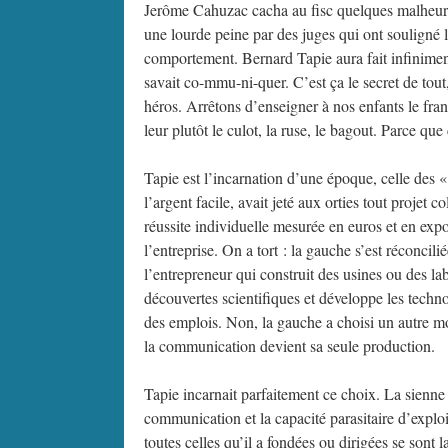
Jerôme Cahuzac cacha au fisc quelques malheureu
une lourde peine par des juges qui ont souligné 
comportement. Bernard Tapie aura fait infinimen
savait co-mmu-ni-quer. C’est ça le secret de tout
héros. Arrêtons d’enseigner à nos enfants le fran
leur plutôt le culot, la ruse, le bagout. Parce qu
Tapie est l’incarnation d’une époque, celle des «
l’argent facile, avait jeté aux orties tout projet 
réussite individuelle mesurée en euros et en exp
l’entreprise. On a tort : la gauche s’est réconcil
l’entrepreneur qui construit des usines ou des la
découvertes scientifiques et développe les techno
des emplois. Non, la gauche a choisi un autre m
la communication devient sa seule production.
Tapie incarnait parfaitement ce choix. La sienne e
communication et la capacité parasitaire d’exploi
toutes celles qu’il a fondées ou dirigées se sont 