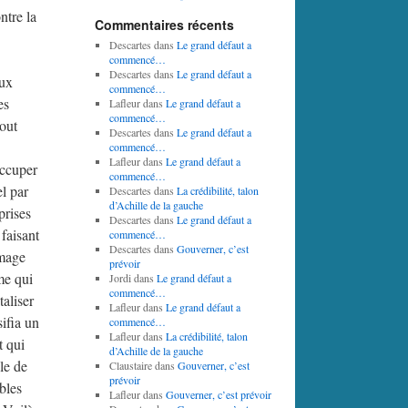
ntre la
Commentaires récents
Descartes
dans
Le grand défaut a
commencé…
Descartes
dans
Le grand défaut a
aux
commencé…
es
Lafleur
dans
Le grand défaut a
commencé…
out
Descartes
dans
Le grand défaut a
commencé…
Lafleur
dans
Le grand défaut a
occuper
commencé…
l par
Descartes
dans
La crédibilité, talon
d’Achille de la gauche
prises
Descartes
dans
Le grand défaut a
faisant
commencé…
Descartes
dans
Gouverner, c’est
ômage
prévoir
me qui
Jordi
dans
Le grand défaut a
commencé…
taliser
Lafleur
dans
Le grand défaut a
ifia un
commencé…
Lafleur
dans
La crédibilité, talon
t qui
d’Achille de la gauche
le de
Claustaire
dans
Gouverner, c’est
prévoir
bles
Lafleur
dans
Gouverner, c’est prévoir