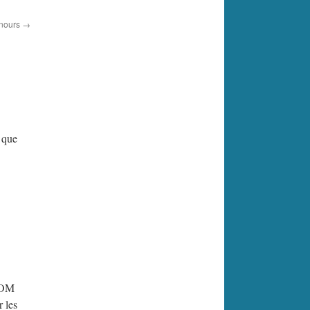
unours
→
 que
l’OM
r les