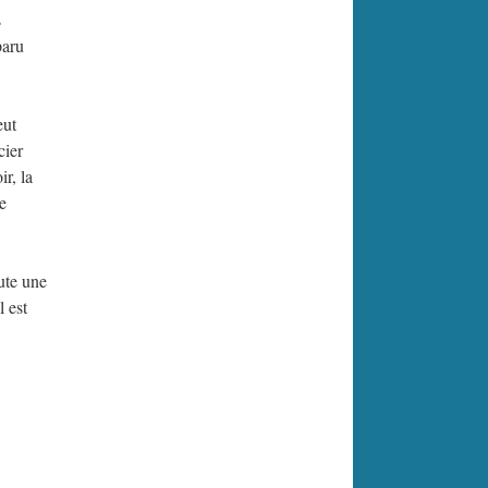
s
paru
eut
cier
ir, la
e
ute une
 est