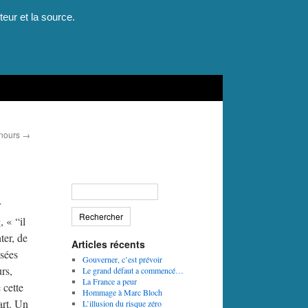
teur et la source.
unours
→
r
 « “il
ter, de
Articles récents
nsées
Gouverner, c’est prévoir
rs,
Le grand défaut a commencé…
La France a peur
 cette
Hommage à Marc Bloch
art. Un
L’illusion du risque zéro