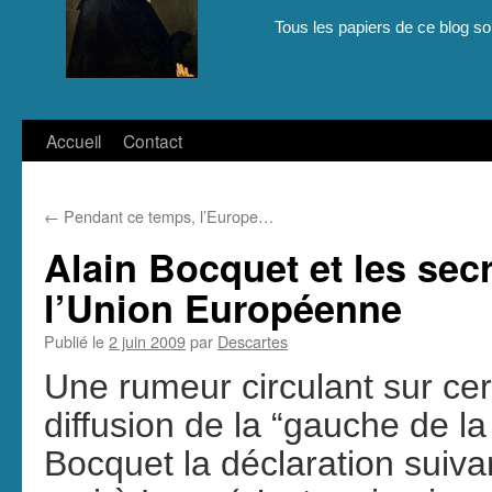
Tous les papiers de ce blog son
Aller
Accueil
Contact
au
←
Pendant ce temps, l’Europe…
contenu
Alain Bocquet et les sec
l’Union Européenne
Publié le
2 juin 2009
par
Descartes
Une rumeur circulant sur cert
diffusion de la “gauche de la
Bocquet la déclaration suiva