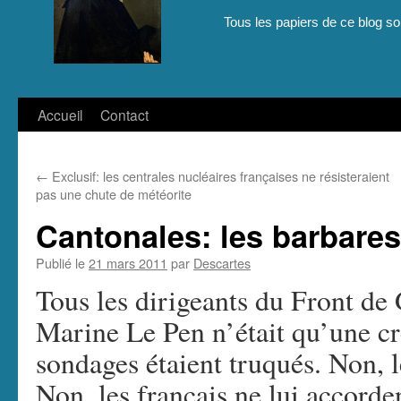
Tous les papiers de ce blog son
Aller
Accueil
Contact
au
←
Exclusif: les centrales nucléaires françaises ne résisteraient
contenu
pas une chute de météorite
Cantonales: les barbares
Publié le
21 mars 2011
par
Descartes
Tous les dirigeants du Front de 
Marine Le Pen n’était qu’une cr
sondages étaient truqués. Non, l
Non, les français ne lui accorde