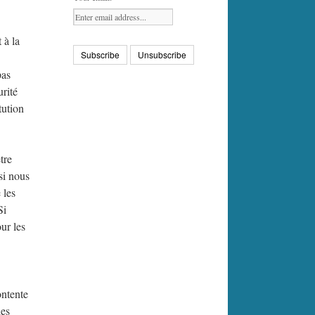
 à la
pas
urité
tution
tre
si nous
 les
Si
ur les
ontente
les