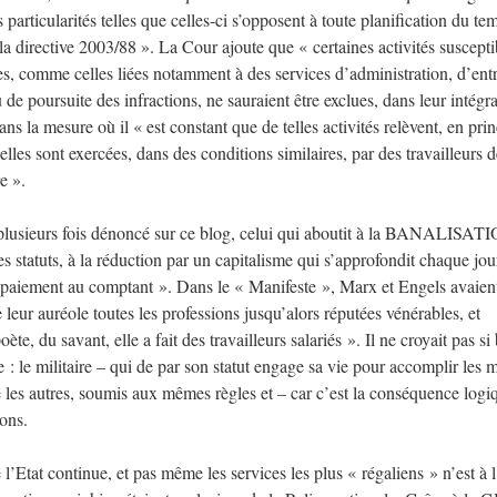
s particularités telles que celles-ci s’opposent à toute planification du te
a directive 2003/88 ». La Cour ajoute que « certaines activités suscepti
s, comme celles liées notamment à des services d’administration, d’entr
 de poursuite des infractions, ne sauraient être exclues, dans leur intégra
s la mesure où il « est constant que de telles activités relèvent, en prin
lles sont exercées, dans des conditions similaires, par des travailleurs d
e ».
i plusieurs fois dénoncé sur ce blog, celui qui aboutit à la BANALISAT
es statuts, à la réduction par un capitalisme qui s’approfondit chaque jou
« paiement au comptant ». Dans le « Manifeste », Marx et Engels avaien
eur auréole toutes les professions jusqu’alors réputées vénérables, et
te, du savant, elle a fait des travailleurs salariés ». Il ne croyait pas si
: le militaire – qui de par son statut engage sa vie pour accomplir les 
e les autres, soumis aux mêmes règles et – car c’est la conséquence logi
ons.
 l’Etat continue, et pas même les services les plus « régaliens » n’est à l