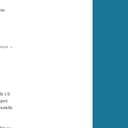
ion-
ivique
→
e s’il
 quoi
ortelle
able ne