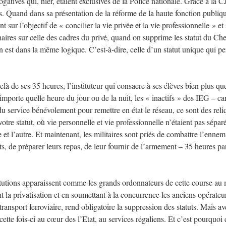
ogatives qui, hier, étaient exclusives de la Police nationale. Grâce à la 
 Quand dans sa présentation de la réforme de la haute fonction publiq
 sur l’objectif de « concilier la vie privée et la vie professionnelle » et 
nnaires sur celle des cadres du privé, quand on supprime les statut du C
n est dans la même logique. C’est-à-dire, celle d’un statut unique qui p
à de ses 35 heures, l’instituteur qui consacre à ses élèves bien plus que
mporte quelle heure du jour ou de la nuit, les « inactifs » des IEG – ca
du service bénévolement pour remettre en état le réseau, ce sont des reli
otre statut, où vie personnelle et vie professionnelle n’étaient pas sépar
 et l’autre. Et maintenant, les militaires sont priés de combattre l’ennem
s, de préparer leurs repas, de leur fournir de l’armement – 35 heures pa
titutions apparaissent comme les grands ordonnateurs de cette course au
 la privatisation et en soumettant à la concurrence les anciens opérateu
ansport ferroviaire, rend obligatoire la suppression des statuts. Mais av
cette fois-ci au cœur des l’Etat, au services régaliens. Et c’est pourquoi 