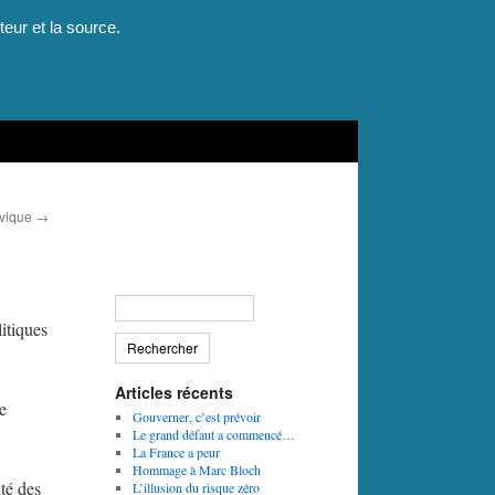
teur et la source.
ivique
→
litiques
Articles récents
e
Gouverner, c’est prévoir
Le grand défaut a commencé…
La France a peur
Hommage à Marc Bloch
ité des
L’illusion du risque zéro