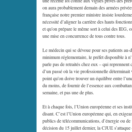
une récente loi confie aux vigiles privés des prér
on aura probablement demain des armées privées.
française notre premier ministre insiste lourdement
nécessité d’aligner la carrière des hauts fonctio
et qu’on prépare le même sort à celui des IEG, o
une mise en concurrence de tous contre tous.
Le médecin qui se dévoue pour ses patients au-del
minimum réglementaire, le préfet disponible à n’i
parle pas de retraités chez eux – qui reprennent 
d’un passé où la vie professionnelle déterminait v
point qu’on doive trouver un équilibre entre l’une
du moins, de fournir de l’essence aux combattant
semaine, et pas une de plus.
Et à chaque fois, l’Union européenne et ses ins
disant. C’est l’Union européenne qui, en exigeant
publics de télécommunications, d’énergie ou de tr
décision du 15 juillet dernier, la CJUE s’attaque 