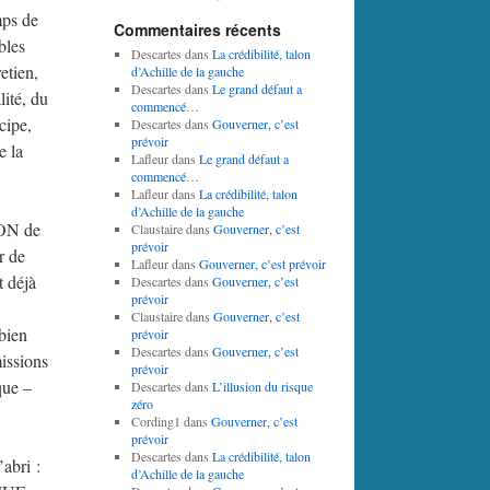
mps de
Commentaires récents
bles
Descartes
dans
La crédibilité, talon
etien,
d’Achille de la gauche
Descartes
dans
Le grand défaut a
lité, du
commencé…
cipe,
Descartes
dans
Gouverner, c’est
prévoir
e la
Lafleur
dans
Le grand défaut a
commencé…
Lafleur
dans
La crédibilité, talon
d’Achille de la gauche
ION de
Claustaire
dans
Gouverner, c’est
prévoir
r de
Lafleur
dans
Gouverner, c’est prévoir
t déjà
Descartes
dans
Gouverner, c’est
prévoir
Claustaire
dans
Gouverner, c’est
 bien
prévoir
Descartes
dans
Gouverner, c’est
missions
prévoir
que –
Descartes
dans
L’illusion du risque
zéro
Cording1
dans
Gouverner, c’est
prévoir
Descartes
dans
La crédibilité, talon
’abri :
d’Achille de la gauche