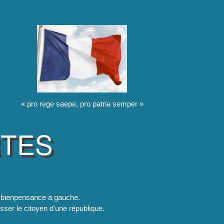
« pro rege saepe, pro patria semper »
RTES
la bienpensance à gauche.
esser le citoyen d'une république.