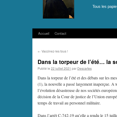
Tous les papie
Accueil
Contact
Aller
au
←
Vaccinez-les tous !
contenu
Dans la torpeur de l’été… la 
Publié le
22 juillet 2021
par
Descartes
Dans la torpeur de l’été et des débats sur les me
(1), la nouvelle a passé largement inaperçue. A 
l’évolution désastreuse de nos sociétés européenne
décision de la Cour de justice de l’Union europé
temps de travail au personnel militaire.
Dans l’arrêt C-742-19 qu’elle a rendu le 15 juille