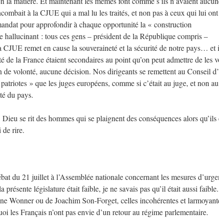
en la matière. Et maintenant les mêmes font comme s’ils n’avaient aucun
incombait à la CJUE qui a mal lu les traités, et non pas à ceux qui lui on
 mandat pour approfondir à chaque opportunité la « construction
 hallucinant : tous ces gens – président de la République compris –
 CJUE remet en cause la souveraineté et la sécurité de notre pays… et i
té de la France étaient secondaires au point qu’on peut admettre de les v
 de volonté, aucune décision. Nos dirigeants se remettent au Conseil d’
« patriotes » que les juges européens, comme si c’était au juge, et non au
eté du pays.
 Dieu se rit des hommes qui se plaignent des conséquences alors qu’ils
 de rire.
 débat du 21 juillet à l’Assemblée nationale concernant les mesures d’urg
 présente législature était faible, je ne savais pas qu’il était aussi faible.
ine Wonner ou de Joachim Son-Forget, celles incohérentes et larmoyant
oi les Français n’ont pas envie d’un retour au régime parlementaire.