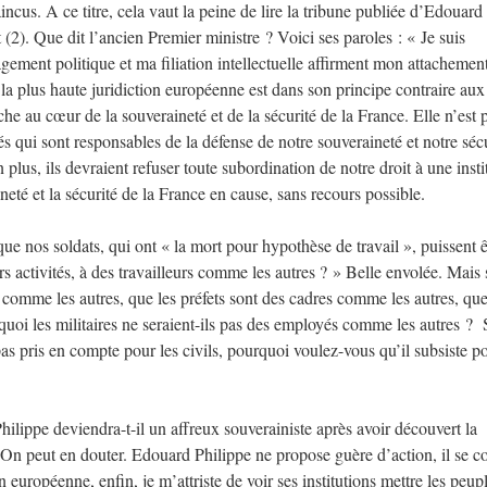
aincus. A ce titre, cela vaut la peine de lire la tribune publiée d’Edouard
(2). Que dit l’ancien Premier ministre ? Voici ses paroles : « Je suis
ent politique et ma filiation intellectuelle affirment mon attachement
la plus haute juridiction européenne est dans son principe contraire aux
che au cœur de la souveraineté et de la sécurité de la France. Elle n’est 
ités qui sont responsables de la défense de notre souveraineté et notre séc
 plus, ils devraient refuser toute subordination de notre droit à une insti
neté et la sécurité de la France en cause, sans recours possible.
 nos soldats, qui ont « la mort pour hypothèse de travail », puissent ê
rs activités, à des travailleurs comme les autres ? » Belle envolée. Mais 
comme les autres, que les préfets sont des cadres comme les autres, que
quoi les militaires ne seraient-ils pas des employés comme les autres ? 
pas pris en compte pour les civils, pourquoi voulez-vous qu’il subsiste po
ilippe deviendra-t-il un affreux souverainiste après avoir découvert la
 On peut en douter. Edouard Philippe ne propose guère d’action, il se c
n européenne, enfin, je m’attriste de voir ses institutions mettre les peup