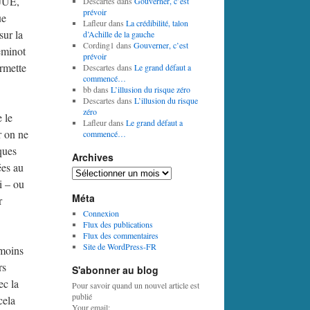
CJUE,
Descartes
dans
Gouverner, c’est
prévoir
ue
Lafleur
dans
La crédibilité, talon
sur la
d’Achille de la gauche
Cording1
dans
Gouverner, c’est
heminot
prévoir
ermette
Descartes
dans
Le grand défaut a
commencé…
bb
dans
L’illusion du risque zéro
Descartes
dans
L’illusion du risque
zéro
 le
Lafleur
dans
Le grand défaut a
r on ne
commencé…
ques
Archives
ées au
Archives
i – ou
Méta
r
Connexion
Flux des publications
Flux des commentaires
Site de WordPress-FR
 moins
rs
S'abonner au blog
ec la
Pour savoir quand un nouvel article est
publié
cela
Your email: