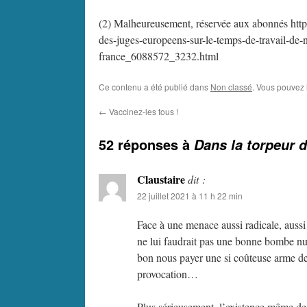
(2) Malheureusement, réservée aux abonnés http
des-juges-europeens-sur-le-temps-de-travail-de-n
france_6088572_3232.html
Ce contenu a été publié dans
Non classé
. Vous pouvez 
←
Vaccinez-les tous !
52 réponses à
Dans la torpeur d
Claustaire
dit :
22 juillet 2021 à 11 h 22 min
Face à une menace aussi radicale, aussi 
ne lui faudrait pas une bonne bombe nuc
bon nous payer une si coûteuse arme de 
provocation…
Plus sérieusement, l’existence même de l