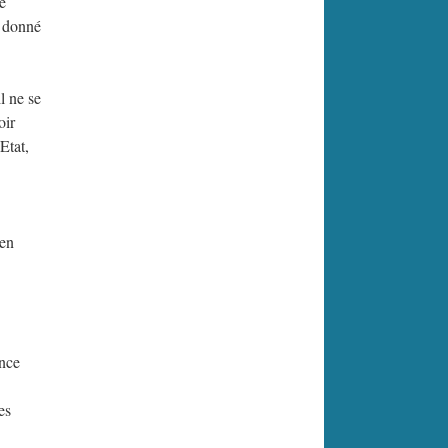
e
t donné
l ne se
oir
Etat,
 en
ence
es