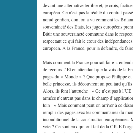
devant une alternative terrible et, je crois, factic
européen. Ce n’est pas la réalité du contrat pas
nœud gordien, dont on a vu comment les Britanniq
souveraineté des Etats, les juges européens pren
Bâtir une souveraineté commune dans le respect de
respectant ce qui fait le cœur des indépendances n
européen. A la France, pour la défendre, de faire
Mais comment la France pourrait faire « entendre
de recours ? Et en attendant que la voix de la Fra
pages du « Monde » ? Que propose Philippe et la
belle princesse, ils découvrent un peu tard qu’il
Alors, ils font l’autruche : « Ce n’est pas à l’UE 
armées n’entrent pas dans le champ d’application
loin : « Mais comment peut-on arriver à ce désar
remplir des pages avec les commentaires du même
inconditionnel de la construction européennes. Mai
vote ? Ce sont eux qui ont fait de la CJUE l’orga