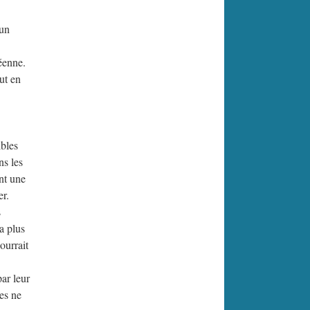
 un
éenne.
ut en
ibles
ns les
nt une
er.
s
a plus
ourrait
par leur
ves ne