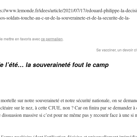
s://www.lemonde.fr/idees/article/2021/07/17/edouard-philippe-la-decis
os-soldats-touche-au-c-ur-de-la-souverainete-et-de-la-securite-de-la-
le mettre en favoris avec
ce permalien
.
Se vacciner, un devoir c
e l’été… la souveraineté fout le camp
mortelle sur notre souveraineté et notre sécurité nationale, on se demand
léaire sur le nez, à cette CJUE, non ? Car on finira par se demander à
dissuasion massive si c’est pour ne même pas y recourir face à une si m
’arme nucléaire (dont l’utilisation décisive et universellement irrémédi