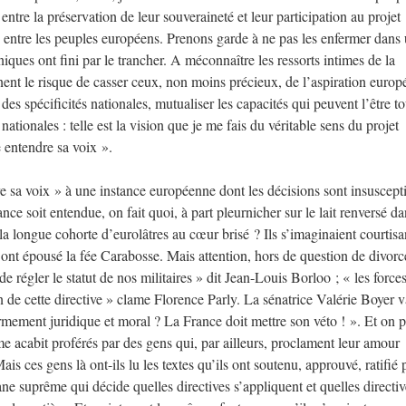
e entre la préservation de leur souveraineté et leur participation au projet
sé entre les peuples européens. Prenons garde à ne pas les enfermer dans
ues ont fini par le trancher. A méconnaître les ressorts intimes de la
nent le risque de casser ceux, non moins précieux, de l’aspiration europ
s spécificités nationales, mutualiser les capacités qui peuvent l’être to
ationales : telle est la vision que je me fais du véritable sens du projet
 entendre sa voix ».
 sa voix » à une instance européenne dont les décisions sont insuscept
nce soit entendue, on fait quoi, à part pleurnicher sur le lait renversé da
 longue cohorte d’eurolâtres au cœur brisé ? Ils s’imaginaient courtisa
s ont épousé la fée Carabosse. Mais attention, hors de question de divorc
de régler le statut de nos militaires » dit Jean-Louis Borloo ; « les force
 de cette directive » clame Florence Parly. La sénatrice Valérie Boyer v
mement juridique et moral ? La France doit mettre son véto ! ». Et on p
 acabit proférés par des gens qui, par ailleurs, proclament leur amour
s ces gens là ont-ils lu les textes qu’ils ont soutenu, approuvé, ratifié 
ne suprême qui décide quelles directives s’appliquent et quelles directi