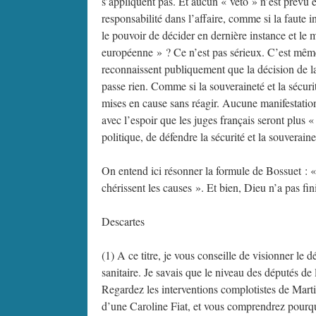
s’appliquent pas. Et aucun « véto » n’est prévu 
responsabilité dans l’affaire, comme si la faute 
le pouvoir de décider en dernière instance et le
européenne » ? Ce n’est pas sérieux. C’est même
reconnaissent publiquement que la décision de la
passe rien. Comme si la souveraineté et la sécuri
mises en cause sans réagir. Aucune manifestation
avec l’espoir que les juges français seront plus 
politique, de défendre la sécurité et la souverain
On entend ici résonner la formule de Bossuet : «
chérissent les causes ». Et bien, Dieu n’a pas fini
Descartes
(1) A ce titre, je vous conseille de visionner le
sanitaire. Je savais que le niveau des députés de la
Regardez les interventions complotistes de Mart
d’une Caroline Fiat, et vous comprendrez pourqu