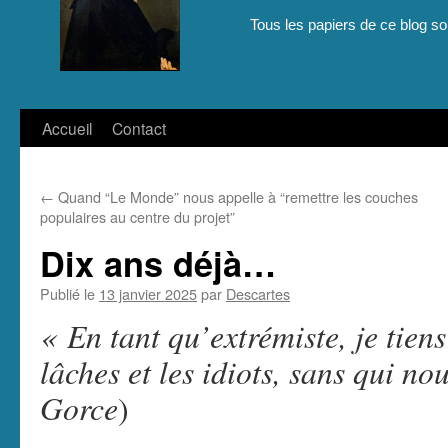
Tous les papiers de ce blog son
Aller
Accueil
Contact
au
←
Quand “Le Monde” nous appelle à “remettre les couches
contenu
populaires au centre du projet”
Dix ans déjà…
Publié le
13 janvier 2025
par
Descartes
« En tant qu’extrémiste, je tiens
lâches et les idiots, sans qui no
Gorce
)