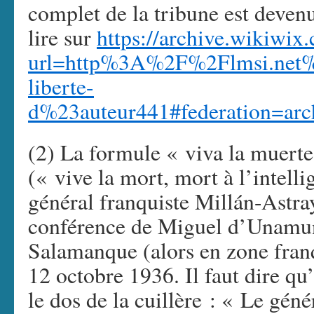
complet de la tribune est devenu 
lire sur
https://archive.wikiwix
url=http%3A%2F%2Flmsi.net%2
liberte-
d%23auteur441#federation=arc
(2) La formule « viva la muerte
(« vive la mort, mort à l’intell
général franquiste Millán-Astray
conférence de Miguel d’Unamun
Salamanque (alors en zone franqu
12 octobre 1936. Il faut dire q
le dos de la cuillère : « Le gén