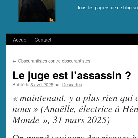
Tous les papiers de ce blog son
Aller
Accueil
Contact
au
←
Obscurantistes contre obscurantistes
contenu
Le juge est l’assassin ?
Publié le
3 avril 2025
par
Descartes
« maintenant, y a plus rien qu
nous » (Anaëlle, électrice à H
Monde », 31 mars 2025)
On prend toujours des risques à