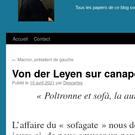
Tous les papiers de ce blog son
Aller
Accueil
Contact
au
←
Macron, président de gauche
contenu
Von der Leyen sur canap
Publié le
10 avril 2021
par
Descartes
« Poltronne et sofà, la aut
L’affaire du « sofagate » nous d