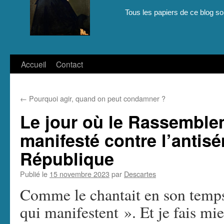
Tous les papiers de ce blog son
Aller
Accueil
Contact
au
←
Pourquoi agir, quand on peut condamner ?
contenu
Le jour où le Rassemble
manifesté contre l’antisé
République
Publié le
15 novembre 2023
par
Descartes
Comme le chantait en son temps 
qui manifestent ». Et je fais mi