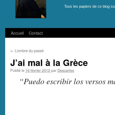
Tous les papiers de ce blog son
Aller
Accueil
Contact
au
←
L’ombre du passé
contenu
J’ai mal à la Grèce
Publié le
16 février 2012
par
Descartes
“Puedo escribir los versos m