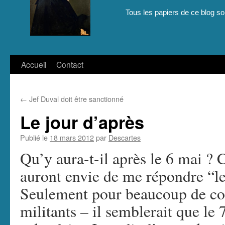
Tous les papiers de ce blog son
Aller
Accueil
Contact
au
←
Jef Duval doit être sanctionné
contenu
Le jour d’après
Publié le
18 mars 2012
par
Descartes
Qu’y aura-t-il après le 6 mai ? 
auront envie de me répondre “le 
Seulement pour beaucoup de co
militants – il semblerait que le 