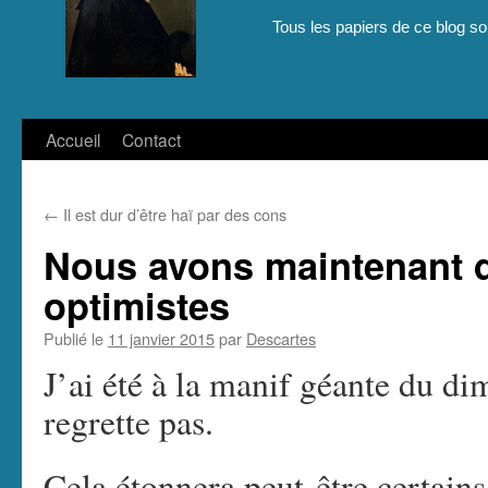
Tous les papiers de ce blog son
Aller
Accueil
Contact
au
←
Il est dur d’être haï par des cons
contenu
Nous avons maintenant d
optimistes
Publié le
11 janvier 2015
par
Descartes
J’ai été à la manif géante du di
regrette pas.
Cela étonnera peut-être certains