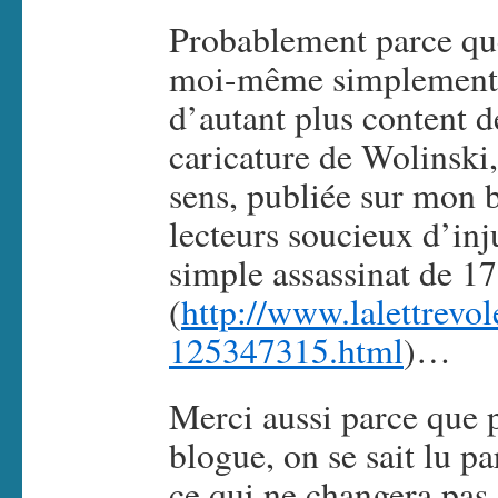
Probablement parce que
moi-même simplement to
d’autant plus content d
caricature de Wolinski
sens, publiée sur mon b
lecteurs soucieux d’inj
simple assassinat de 1
(
http://www.lalettrevole
125347315.html
)…
Merci aussi parce que p
blogue, on se sait lu p
ce qui ne changera pas 