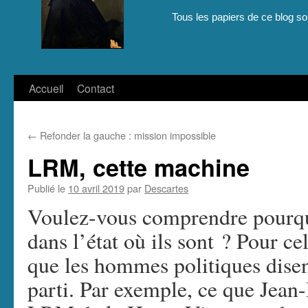
Tous les papiers de ce blog son
Aller
Accueil
Contact
au
←
Refonder la gauche : mission impossible
contenu
LRM, cette machine
Publié le
10 avril 2019
par
Descartes
Voulez-vous comprendre pourquoi
dans l’état où ils sont ? Pour c
que les hommes politiques dise
parti. Par exemple, ce que Jean