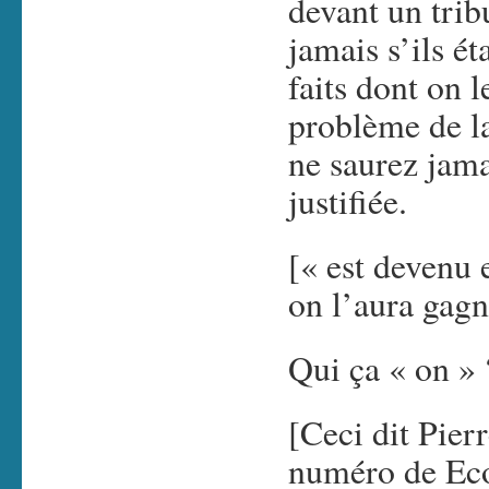
devant un trib
jamais s’ils ét
faits dont on l
problème de la
ne saurez jama
justifiée.
[« est devenu 
on l’aura gagné
Qui ça « on » 
[Ceci dit Pier
numéro de Ec