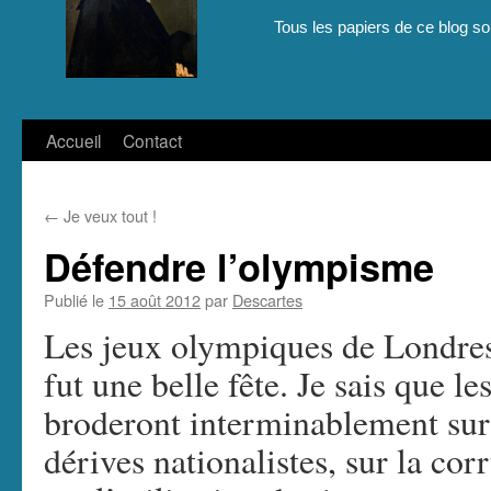
Tous les papiers de ce blog son
Aller
Accueil
Contact
au
←
Je veux tout !
contenu
Défendre l’olympisme
Publié le
15 août 2012
par
Descartes
Les jeux olympiques de Londres
fut une belle fête. Je sais que le
broderont interminablement sur 
dérives nationalistes, sur la c