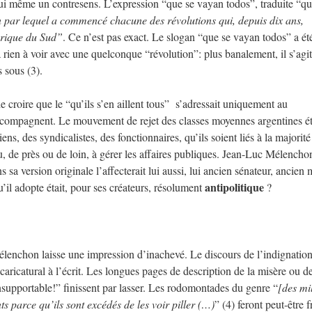
 lui même un contresens. L’expression “que se vayan todos”, traduite “qu’
n par lequel a commencé chacune des révolutions qui, depuis dix ans,
mérique du Sud”
. Ce n’est pas exact. Le slogan “que se vayan todos” a ét
 rien à voir avec une quelconque “révolution”: plus banalement, il s’agi
 sous (3).
e croire que le “qu’ils s’en aillent tous” s’adressait uniquement au
ccompagnent. Le mouvement de rejet des classes moyennes argentines ét
ciens, des syndicalistes, des fonctionnaires, qu’ils soient liés à la majorit
u, de près ou de loin, à gérer les affaires publiques. Jean-Luc Mélencho
sa version originale l’affecterait lui aussi, lui ancien sénateur, ancien 
antipolitique
u’il adopte était, pour ses créateurs, résolument
?
élenchon laisse une impression d’inachevé. Le discours de l’indignation
caricatural à l’écrit. Les longues pages de description de la misère ou d
insupportable!” finissent par lasser. Les rodomontades du genre “
[des mi
s parce qu’ils sont excédés de les voir piller (…)
” (4) feront peut-être 