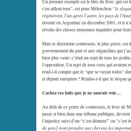
Un premier exemple est le titre du livre, qui est
s’en aillent tous”, est pour Mélenchon
“le sloga
régénèrent, l’un après l’autre, les pays de l’A
inventé en Argentine en décembre 2001, et il n’a
révolte des classes moyennes inquiètes pour leurs
Mais le deuxième contresens, le plus grave, est d
gouvernement du jour et aux oligarchies qui l’a
bien plus vaste: c’était un rejet de tous les politi
l’opposition. Un rejet de tous ceux qui avaient e
rend-t-il compte que le “que se vayan todos” dans 
et député européen ? Réalise-t-il que le slogan q
Cachez ces faits que je ne saurais voir…
Au delà de ce genre de contresens, le livre de M
passe si bien dans une tribune publique, devient 
l’injustice suivi d’un “c’est dément!” ou “c’est 
de gens] iront prendre aux cheveux les important