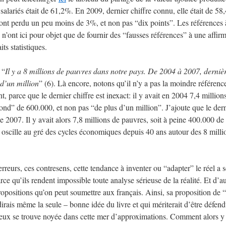
 salariés était de 61,2%. En 2009, dernier chiffre connu, elle était de 58
s ont perdu un peu moins de 3%, et non pas “dix points”. Les références 
n’ont ici pour objet que de fournir des “fausses références” à une affir
ts statistiques.
 “
Il y a 8 millions de pauvres dans notre pays. De 2004 à 2007, derniè
 d’un million
” (6). Là encore, notons qu’il n’y a pas la moindre référenc
t, parce que le dernier chiffre est inexact: il y avait en 2004 7,4 million
bond” de 600.000, et non pas “de plus d’un million”. J’ajoute que le der
e 2007. Il y avait alors 7,8 millions de pauvres, soit à peine 400.000 de
scille au gré des cycles économiques depuis 40 ans autour des 8 milli
reurs, ces contresens, cette tendance à inventer ou “adapter” le réel a s
ce qu’ils rendent impossible toute analyse sérieuse de la réalité. Et d’au
propositions qu’on peut soumettre aux français. Ainsi, sa proposition de “
irais même la seule – bonne idée du livre et qui mériterait d’être défen
eux se trouve noyée dans cette mer d’approximations. Comment alors y 