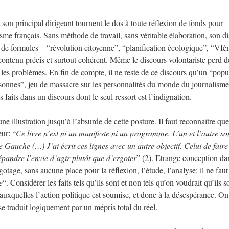
 son principal dirigeant tournent le dos à toute réflexion de fonds pour
me français. Sans méthode de travail, sans véritable élaboration, son d
de de formules – “révolution citoyenne”, “planification écologique”, “VI
ontenu précis et surtout cohérent. Même le discours volontariste perd d
t les problèmes. En fin de compte, il ne reste de ce discours qu’un “pop
rsonnes”, jeu de massacre sur les personnalités du monde du journalisme
 faits dans un discours dont le seul ressort est l’indignation.
e illustration jusqu’à l’absurde de cette posture. Il faut reconnaître qu
ur: “
Ce livre n’est ni un manifeste ni un programme. L’un et l’autre so
de Gauche (…) J’ai écrit ces lignes avec un autre objectif. Celui de faire
pandre l’envie d’agir plutôt que d’ergoter
” (2). Etrange conception da
ergotage, sans aucune place pour la réflexion, l’étude, l’analyse: il ne faut
e
“. Considérer les faits tels qu’ils sont et non tels qu’on voudrait qu’ils s
 auxquelles l’action politique est soumise, et donc à la désespérance. On
e traduit logiquement par un mépris total du réel.