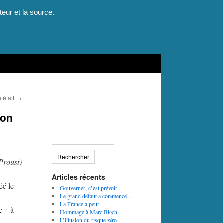
teur et la source.
e était
→
lon
Proust)
Articles récents
éé le
Gouverner, c’est prévoir
Le grand défaut a commencé…
-
La France a peur
e – à
Hommage à Marc Bloch
L’illusion du risque zéro