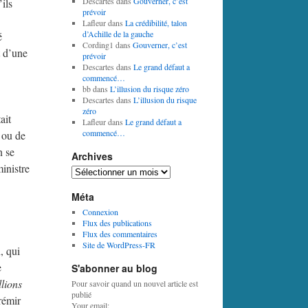
Descartes
dans
Gouverner, c’est
ils
prévoir
Lafleur
dans
La crédibilité, talon
d’Achille de la gauche
é
Cording1
dans
Gouverner, c’est
t d’une
prévoir
Descartes
dans
Le grand défaut a
commencé…
bb
dans
L’illusion du risque zéro
Descartes
dans
L’illusion du risque
zéro
ait
Lafleur
dans
Le grand défaut a
commencé…
é ou de
n se
Archives
ministre
Archives
Méta
Connexion
Flux des publications
Flux des commentaires
Site de WordPress-FR
, qui
e
S'abonner au blog
llions
Pour savoir quand un nouvel article est
publié
frémir
Your email: