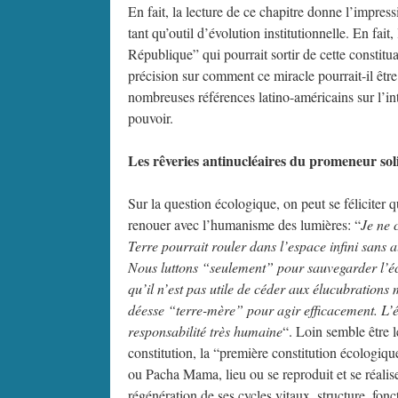
En fait, la lecture de ce chapitre donne l’impre
tant qu’outil d’évolution institutionnelle. En fa
République” qui pourrait sortir de cette constitu
précision sur comment ce miracle pourrait-il être 
nombreuses références latino-américains sur l’in
pouvoir.
Les rêveries antinucléaires du promeneur so
Sur la question écologique, on peut se félicite
renouer avec l’humanisme des lumières: “
Je ne 
Terre pourrait rouler dans l’espace infini sans 
Nous luttons “seulement” pour sauvegarder l’éc
qu’il n’est pas utile de céder aux élucubratio
déesse “terre-mère” pour agir efficacement. L’éc
responsabilité très humaine
“. Loin semble être 
constitution, la “première constitution écologiq
ou Pacha Mama, lieu ou se reproduit et se réalise 
régénération de ses cycles vitaux, structure, fon