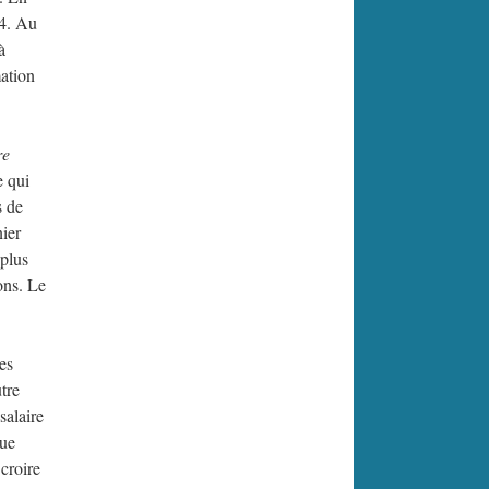
,4. Au
à
mation
re
e qui
s de
nier
 plus
ons. Le
es
tre
salaire
due
croire