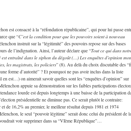
on est consacré à la “réfondation républicaine”, qui pour lui passe ent
arce que “
C’est la condition pour que les pouvoirs soient à nouveau
lenchon instruit sur la “légitimité” des pouvoirs repose sur des bases
ours de l’indignation. Ainsi, l’auteur déclare que “
Tout ce qui dans notr
é est entraîné dans le siphon du dégoût (…) Les enquêtes d’opinion mon
es, les magistrats, les policiers
” (8). Au delà du choix discutable des “f
 une forme d’autorité” ? Et pourquoi ne pas avoir inclus dans la liste
s’il en est…) on aimerait savoir quelles sont les “enquêtes d’opinion” sur
Mélenchon appuie sa démonstration sur les faibles participations élector
 tendance lourde est depuis longtemps à une baisse de la participation d
’élection présidentielle ne diminue pas. Ce serait plutôt le contraire:
 et de 16,2% au premier, le meilleur résultat depuis 1981 et 1974
élenchon, le seul “pouvoir légitime” serait donc celui du président de l
 voudrait voir supprimer dans sa “VIème République”…