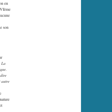
non en
 “VIème
 aucune
de son
ur
. La
ique.
 dire
 autre
e
 nature
et