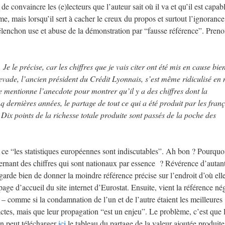
e convaincre les (e)lecteurs que l’auteur sait où il va et qu’il est capabl
me, mais lorsqu’il sert à cacher le creux du propos et surtout l’ignorance
élenchon use et abuse de la démonstration par “fausse référence”. Preno
Je le précise, car les chiffres que je vais citer ont été mis en cause bie
levade, l’ancien président du Crédit Lyonnais, s’est même ridiculisé en
e mentionne l’anecdote pour montrer qu’il y a des chiffres dont la
q dernières années, le partage de tout ce qui a été produit par les franç
. Dix points de la richesse totale produite sont passés de la poche des
d ce “les statistiques européennes sont indiscutables”. Ah bon ? Pourquoi
ernant des chiffres qui sont nationaux par essence ? Révérence d’autan
 garde bien de donner la moindre référence précise sur l’endroit d’où ell
page d’accueil du site internet d’Eurostat. Ensuite, vient la référence né
 comme si la condamnation de l’un et de l’autre étaient les meilleures
actes, mais que leur propagation “est un enjeu”. Le problème, c’est que 
on peut télécharger
ici
le tableau du partage de la valeur ajoutée produit