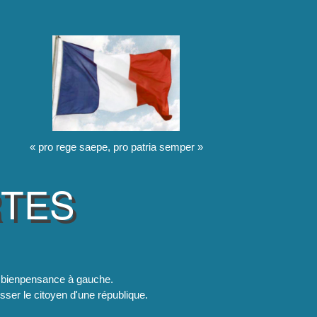
« pro rege saepe, pro patria semper »
RTES
la bienpensance à gauche.
esser le citoyen d'une république.