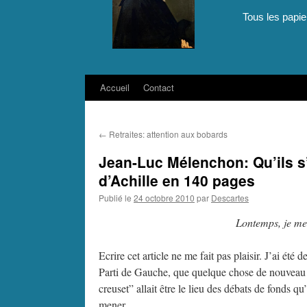
Tous les papie
Accueil
Contact
Aller
au
←
Retraites: attention aux bobards
contenu
Jean-Luc Mélenchon: Qu’ils s
d’Achille en 140 pages
Publié le
24 octobre 2010
par
Descartes
Lontemps, je me
Ecrire cet article ne me fait pas plaisir. J’ai é
Parti de Gauche, que quelque chose de nouveau ét
creuset” allait être le lieu des débats de fonds 
mener.