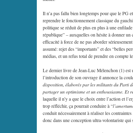
Il n’a pas fallu bien longtemps pour que le PG et
reprendre le fonctionnement classique du gauchis
politique se réduit de plus en plus à une enfila
république” – auxquelles on hésite à donner un c
efficacité à force de ne pas aborder sérieusemen
assumé: rejet des “importants” et des “belles pe
médias, et un refus total de prendre en compte les
Le dernier livre de Jean-Luc Mélenchon (1) est un
l’introduction de son ouvrage il annonce la coule
disposition, élaborés par les militants du Parti 
partager un optimisme et un enthousiasme. Et ré
laquelle il n’y a que le choix entre l’action et l’
trop réfléchir, ça pourrait conduire à “
l’amertum
conduit nécessairement à réaliser les contraintes
donc dans une conception ultra-volontariste qui s