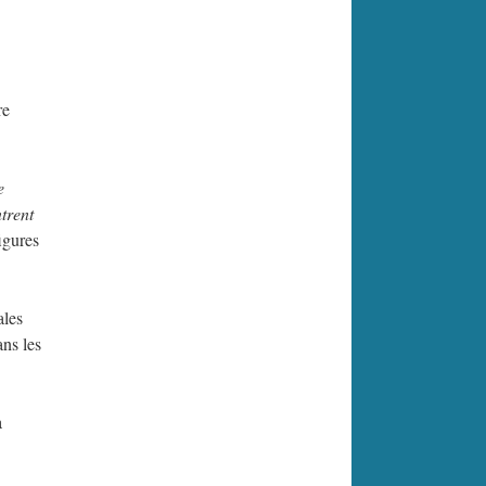
re
e
trent
igures
ales
ans les
a