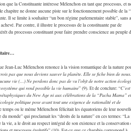
ssion que la Constituante intéresse Mélenchon en tant que processus, et 
it, le chapitre ne donne aucune piste sur le fonctionnement possible de la
ante. Il se limite à souhaiter “un bon régime parlementaire stable”, sans
achevé. Par contre, il illustre le processus de la constituante par de
térêt du processus constituant pour faire prendre conscience au peuple 
litaire…
r que Jean-Luc Mélenchon renonce à la vision romantique de la nature po
crois pas que nous devions sauver la planète. Elle se fiche bien de nous
aucune vie (…) Ne perdons donc pas de vu l’objt de notre action écolog
osystème qui rend possible la vie humaine
” (9). Et de conclure: “
C’est
ns métaphysiques du New Age ni aux célébrations de la “Pacha Mama” et
ologie politique pose avant tout une exigence de rationalité et de
le temps ou le même Mélenchon félicitait les équatoriens de leur nouvell
ue du monde” qui proclamait les “droits de la nature” en ces termes: “La
la vie, a le droit au respect intégral de son existence et la conservation 
ctions et processus évolutifs” (10). Est-ce que ce charabia correspond à