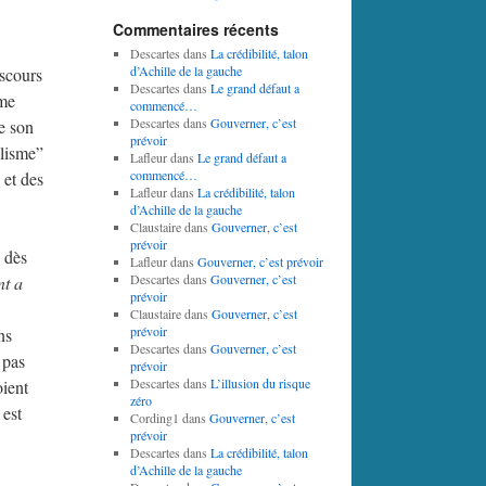
Commentaires récents
Descartes
dans
La crédibilité, talon
d’Achille de la gauche
iscours
Descartes
dans
Le grand défaut a
ème
commencé…
Descartes
dans
Gouverner, c’est
e son
prévoir
ulisme”
Lafleur
dans
Le grand défaut a
commencé…
 et des
Lafleur
dans
La crédibilité, talon
d’Achille de la gauche
Claustaire
dans
Gouverner, c’est
prévoir
e dès
Lafleur
dans
Gouverner, c’est prévoir
Descartes
dans
Gouverner, c’est
nt a
prévoir
Claustaire
dans
Gouverner, c’est
prévoir
ns
Descartes
dans
Gouverner, c’est
 pas
prévoir
Descartes
dans
L’illusion du risque
oient
zéro
 est
Cording1
dans
Gouverner, c’est
prévoir
Descartes
dans
La crédibilité, talon
d’Achille de la gauche