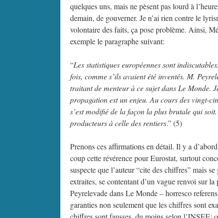
quelques uns, mais ne pèsent pas lourd à l’heure d
demain, de gouverner. Je n’ai rien contre le lyris
volontaire des faits, ça pose problème. Ainsi, M
exemple le paragraphe suivant:
“
Les statistiques européennes sont indiscutables. 
fois, comme s’ils avaient été inventés. M. Peyre
traitant de menteur à ce sujet dans Le Monde. J
propagation est un enjeu. Au cours des vingt-cin
s’est modifié de la façon la plus brutale qui soit
producteurs à celle des rentiers
.” (5)
Prenons ces affirmations en détail. Il y a d’abor
coup cette révérence pour Eurostat, surtout conc
suspecte que l’auteur “cite des chiffres” mais se
extraites, se contentant d’un vague renvoi sur la 
Peyrelevade dans Le Monde – horresco referens –
garanties non seulement que les chiffres sont ex
chiffres sont fausses, du moins selon l’INSEE: 