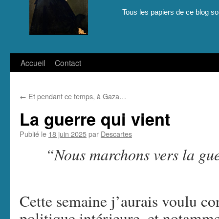
Tous les papiers de ce blog son
Aller
Accueil
Contact
au
←
Et pendant ce temps, à Gaza…
contenu
La guerre qui vient
Publié le
18 juin 2025
par
Descartes
“Nous marchons vers la g
Cette semaine j’aurais voulu co
politique intérieure, et notammen