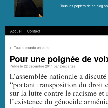
Tous les papiers de ce blog son
Aller
Accueil
Contact
au
←
Tout le monde en parle
contenu
Pour une poignée de vo
Publié le
22 décembre 2011
par
Descartes
L’assemblée nationale a discuté 
“portant transposition du droi
sur la lutte contre le racisme et
l’existence du génocide arménie