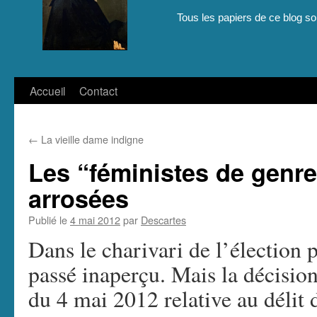
Tous les papiers de ce blog son
Aller
Accueil
Contact
au
←
La vieille dame indigne
contenu
Les “féministes de genr
arrosées
Publié le
4 mai 2012
par
Descartes
Dans le charivari de l’élection p
passé inaperçu. Mais la décisio
du 4 mai 2012 relative au délit 