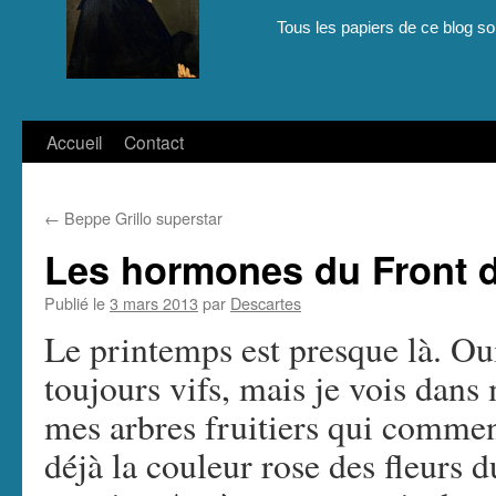
Tous les papiers de ce blog son
Aller
Accueil
Contact
au
←
Beppe Grillo superstar
contenu
Les hormones du Front 
Publié le
3 mars 2013
par
Descartes
Le printemps est presque là. Oui,
toujours vifs, mais je vois dans
mes arbres fruitiers qui commen
déjà la couleur rose des fleurs 