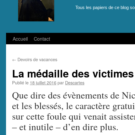
Tous les papiers de ce blog son
Aller
Accueil
Contact
au
←
Devoirs de vacances
contenu
La médaille des victimes
Publié le
18 juillet 2016
par
Descartes
Que dire des évènements de Nic
et les blessés, le caractère gratu
sur cette foule qui venait assiste
– et inutile – d’en dire plus.