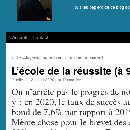
Tous les papiers de ce blog son
Aller
Accueil
Contact
au
←
L’écologie est notre avenir… malheureusement.
contenu
L’école de la réussite (à
Publié le
13 juillet 2020
par
Descartes
On n’arrête pas le progrès de n
y : en 2020, le taux de succès au
bond de 7,6% par rapport à 201
Même chose pour le brevet des 