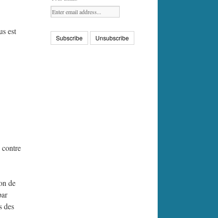
us est
 contre
ion de
par
s des