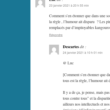
23 janvier 2021 à 20 h 55 min
Comment s’en étonner que dans une soci
la règle , l’humour ait disparu ? Les p
remplacés par d’impitoyables kangouro
Répondre
Descartes
dit :
24 janvier 2021 à 10 h 01 min
@ Luc
[Comment s’en étonner que dan
tous est la règle, l’humour ait 
Il y a de ça, je pense, mais pa
tous contre tous” et la dispari
ailleurs nos intellectuels et 
émissions “d’infotainement” et