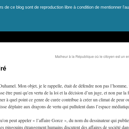
rs de ce blog sont de reproduction libre à condition de mentionner l'au
Malheur à la République où le citoyen est un en
iré
 Duhamel. Mon objet, je le rappelle, était de défendre non pas l’homme,
 être puni qu’en vertu de la loi et la décision d’un juge, et non par la 
gner à quel point ce genre de curée contribue à créer un climat de peur o
sse déplaire aux dragons de vertu qui pullulent dans l’espace médiatiq
 qu’on peut appeler « l’affaire Gorce », du nom du dessinateur qui publi
 des pingouins étrangement humains discutent des affaires de société dan