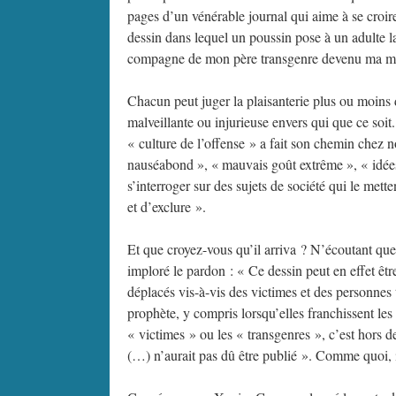
pages d’un vénérable journal qui aime à se croir
dessin dans lequel un poussin pose à un adulte la 
compagne de mon père transgenre devenu ma mèr
Chacun peut juger la plaisanterie plus ou moins d
malveillante ou injurieuse envers qui que ce soit
« culture de l’offense » a fait son chemin chez 
nauséabond », « mauvais goût extrême », « idées r
s’interroger sur des sujets de société qui le mett
et d’exclure ».
Et que croyez-vous qu’il arriva ? N’écoutant que 
imploré le pardon : « Ce dessin peut en effet êtr
déplacés vis-à-vis des victimes et des personnes
prophète, y compris lorsqu’elles franchissent les 
« victimes » ou les « transgenres », c’est hors d
(…) n’aurait pas dû être publié ». Comme quoi, i