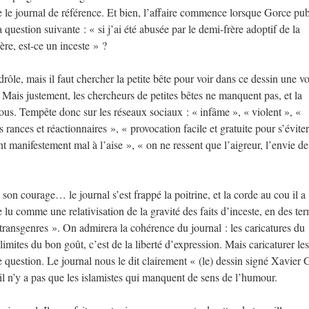
e le journal de référence. Et bien, l’affaire commence lorsque Gorce pub
question suivante : « si j’ai été abusée par le demi-frère adoptif de la
e, est-ce un inceste » ?
rôle, mais il faut chercher la petite bête pour voir dans ce dessin une v
. Mais justement, les chercheurs de petites bêtes ne manquent pas, et la
nous. Tempête donc sur les réseaux sociaux : « infâme », « violent », «
ances et réactionnaires », « provocation facile et gratuite pour s’évite
ent manifestement mal à l’aise », « on ne ressent que l’aigreur, l’envie de
son courage… le journal s’est frappé la poitrine, et la corde au cou il a
e lu comme une relativisation de la gravité des faits d’inceste, en des te
 transgenres ». On admirera la cohérence du journal : les caricatures du
limites du bon goût, c’est de la liberté d’expression. Mais caricaturer les
e question. Le journal nous le dit clairement « (le) dessin signé Xavier
l n’y a pas que les islamistes qui manquent de sens de l’humour.