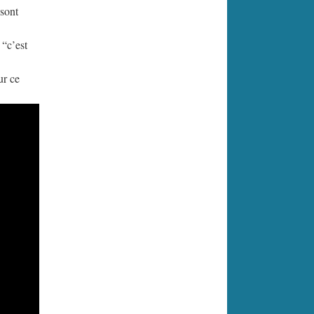
 sont
 “c’est
ur ce