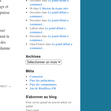
s
Descartes
dans
Le grand défaut a
commencé…
age et
bb
dans
L’illusion du risque zéro
 puisse
Descartes
dans
Le grand défaut a
commencé…
Descartes
dans
Le grand défaut a
commencé…
Lafleur
dans
Le grand défaut a
iser
commencé…
tant la
Descartes
dans
Le grand défaut a
commencé…
 des
Lhaa Francis
dans
Le grand défaut a
ondamne
commencé…
Archives
Archives
Méta
Connexion
Flux des publications
Flux des commentaires
fant !
→
Site de WordPress-FR
S'abonner au blog
Pour savoir quand un nouvel article est
publié
Your email: