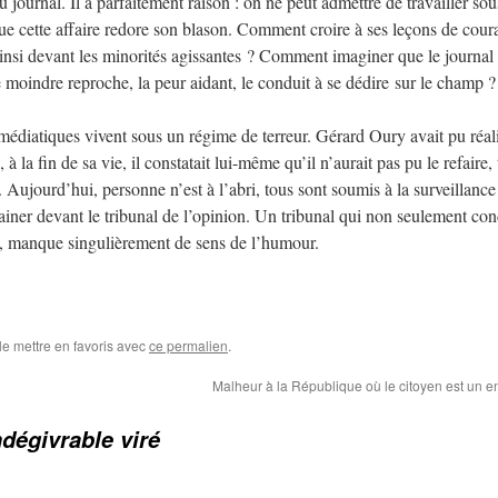
journal. Il a parfaitement raison : on ne peut admettre de travailler sou
que cette affaire redore son blason. Comment croire à ses leçons de cour
 ainsi devant les minorités agissantes ? Comment imaginer que le journal
 moindre reproche, la peur aidant, le conduit à se dédire sur le champ ?
-médiatiques vivent sous un régime de terreur. Gérard Oury avait pu réal
a fin de sa vie, il constatait lui-même qu’il n’aurait pas pu le refaire, 
 Aujourd’hui, personne n’est à l’abri, tous sont soumis à la surveillance
rainer devant le tribunal de l’opinion. Un tribunal qui non seulement c
e, manque singulièrement de sens de l’humour.
le mettre en favoris avec
ce permalien
.
Malheur à la République où le citoyen est un en
ndégivrable viré