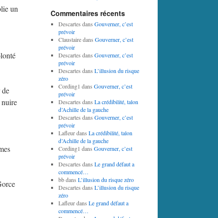
lie un
Commentaires récents
Descartes
dans
Gouverner, c’est
prévoir
Claustaire
dans
Gouverner, c’est
prévoir
olonté
Descartes
dans
Gouverner, c’est
prévoir
Descartes
dans
L’illusion du risque
zéro
Cording1
dans
Gouverner, c’est
r de
prévoir
 nuire
Descartes
dans
La crédibilité, talon
d’Achille de la gauche
Descartes
dans
Gouverner, c’est
prévoir
Lafleur
dans
La crédibilité, talon
d’Achille de la gauche
rmes
Cording1
dans
Gouverner, c’est
prévoir
Descartes
dans
Le grand défaut a
commencé…
bb
dans
L’illusion du risque zéro
 Gorce
Descartes
dans
L’illusion du risque
zéro
Lafleur
dans
Le grand défaut a
commencé…