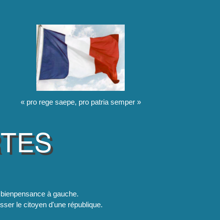
« pro rege saepe, pro patria semper »
RTES
la bienpensance à gauche.
esser le citoyen d'une république.