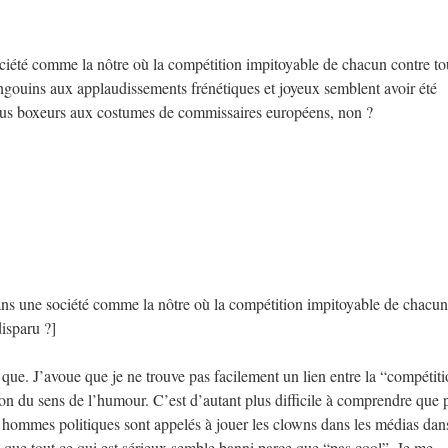
été comme la nôtre où la compétition impitoyable de chacun contre to
ingouins aux applaudissements frénétiques et joyeux semblent avoir été
us boxeurs aux costumes de commissaires européens, non ?
s une société comme la nôtre où la compétition impitoyable de chacun
disparu ?]
s que. J’avoue que je ne trouve pas facilement un lien entre la “compétit
tion du sens de l’humour. C’est d’autant plus difficile à comprendre que 
nos hommes politiques sont appelés à jouer les clowns dans les médias dan
 que tout ce qui est sérieux semble banni parce que “pas cool”. Je me