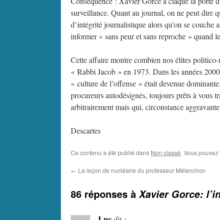
Conséquence : Xavier Gorce a claqué la porte du 
surveillance. Quant au journal, on ne peut dire 
d’intégrité journalistique alors qu’on se couche
informer « sans peur et sans reproche » quand le
Cette affaire montre combien nos élites politico
« Rabbi Jacob » en 1973. Dans les années 2000, à l
« culture de l’offense » était devenue dominante.
procureurs autodésignés, toujours prêts à vous t
arbitrairement mais qui, circonstance aggravant
Descartes
Ce contenu a été publié dans
Non classé
. Vous pouvez 
←
La leçon de nucléaire du professeur Mélenchon
86 réponses à
Xavier Gorce: l’i
Luc
dit :