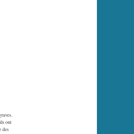
graves.
ils ont
e des