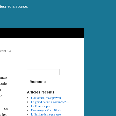
teur et la source.
fant !
→
 mais
foule
u
Articles récents
ue.
Gouverner, c’est prévoir
Le grand défaut a commencé…
La France a peur
e – ou
Hommage à Marc Bloch
s les
L’illusion du risque zéro