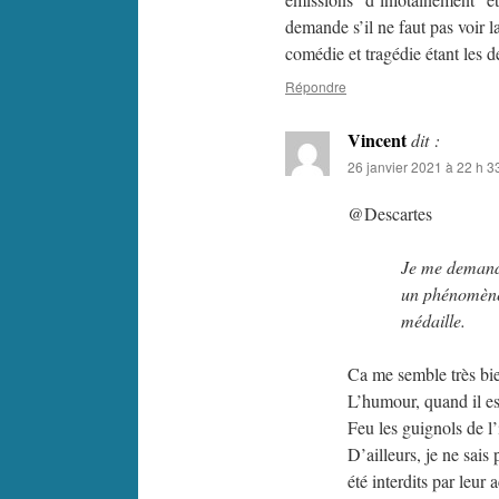
demande s’il ne faut pas voir
comédie et tragédie étant les 
Répondre
Vincent
dit :
26 janvier 2021 à 22 h 3
@Descartes
Je me demande
un phénomène 
médaille.
Ca me semble très bien
L’humour, quand il est
Feu les guignols de l’
D’ailleurs, je ne sais
été interdits par leur