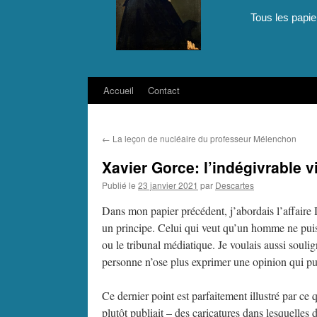
Tous les papie
Accueil
Contact
Aller
au
←
La leçon de nucléaire du professeur Mélenchon
contenu
Xavier Gorce: l’indégivrable v
Publié le
23 janvier 2021
par
Descartes
Dans mon papier précédent, j’abordais l’affaire
un principe. Celui qui veut qu’un homme ne puisse
ou le tribunal médiatique. Je voulais aussi souli
personne n’ose plus exprimer une opinion qui pui
Ce dernier point est parfaitement illustré par ce
plutôt publiait – des caricatures dans lesquelles