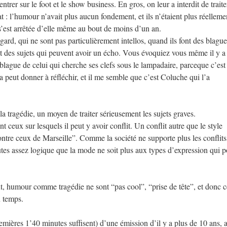
ntrer sur le foot et le show business. En gros, on leur a interdit de traite
at : l’humour n’avait plus aucun fondement, et ils n’étaient plus réelleme
 s’est arrêtée d’elle même au bout de moins d’un an.
d, qui ne sont pas particulièrement intellos, quand ils font des blagu
ent des sujets qui peuvent avoir un écho. Vous évoquiez vous même il y a
blague de celui qui cherche ses clefs sous le lampadaire, parceque c’est 
 peut donner à réfléchir, et il me semble que c’est Coluche qui l’a
a la tragédie, un moyen de traiter sérieusement les sujets graves.
nt ceux sur lesquels il peut y avoir conflit. Un conflit autre que le style
tre ceux de Marseille”. Comme la société ne supporte plus les conflits 
utes assez logique que la mode ne soit plus aux types d’expression qui p
t, humour comme tragédie ne sont “pas cool”, “prise de tête”, et donc c
u temps.
premières 1’40 minutes suffisent) d’une émission d’il y a plus de 10 ans, 