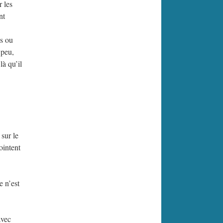
r les
nt
es ou
 peu,
là qu’il
sur le
ointent
e n’est
avec