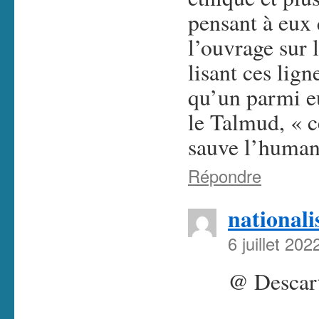
pensant à eux 
l’ouvrage sur 
lisant ces lign
qu’un parmi e
le Talmud, « c
sauve l’humani
Répondre
nationali
6 juillet 20
@ Descart