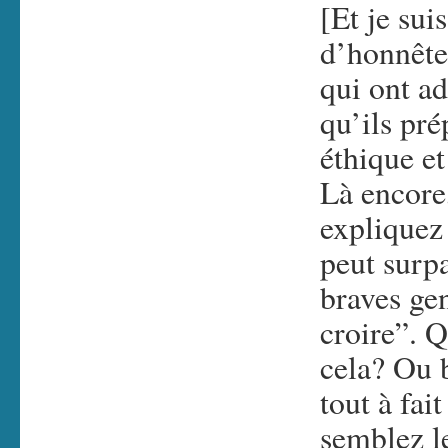
[Et je sui
d’honnêtes
qui ont ad
qu’ils pr
éthique et
Là encore
expliquez
peut surpa
braves ge
croire”. 
cela? Ou b
tout à fai
semblez l