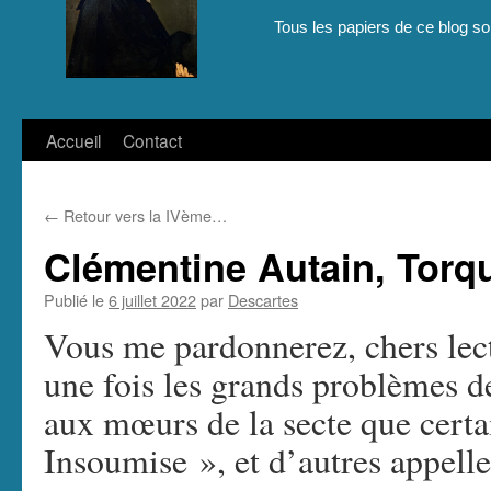
Tous les papiers de ce blog son
Aller
Accueil
Contact
au
←
Retour vers la IVème…
contenu
Clémentine Autain, Tor
Publié le
6 juillet 2022
par
Descartes
Vous me pardonnerez, chers lect
une fois les grands problèmes d
aux mœurs de la secte que certa
Insoumise », et d’autres appel