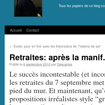
Tous les papiers de ce blog son
Aller
Accueil
Contact
au
←
Ecole: pour en finir avec les théoriciens de “l’estime de soi”
contenu
Retraites: après la manif
Publié le
8 septembre 2010
par
Descartes
Le succès incontestable (et inco
les retraites du 7 septembre met
pied du mur. Et maintenant, qu’e
propositions irréalistes style “