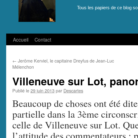
Tous les papiers de ce blog son
Aller
Accueil
Contact
au
←
Jerôme Kerviel, le capitaine Dreyfus de Jean-Luc
contenu
Mélenchon
Villeneuve sur Lot, panor
Publié le
29 juin 2013
par
Descartes
Beaucoup de choses ont été dites 
partielle dans la 3ème circonsc
celle de Villeneuve sur Lot. Qu
l’attitude des commentateurs : p