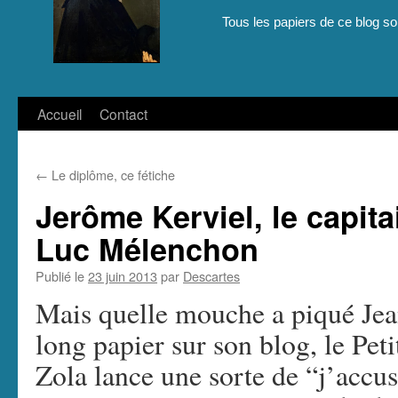
Tous les papiers de ce blog son
Aller
Accueil
Contact
au
←
Le diplôme, ce fétiche
contenu
Jerôme Kerviel, le capit
Luc Mélenchon
Publié le
23 juin 2013
par
Descartes
Mais quelle mouche a piqué Je
long papier sur son blog, le Pet
Zola lance une sorte de “j’accuse