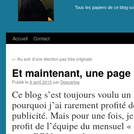
Tous les papiers de ce blog son
Aller
Accueil
Contact
au
←
Au soir d’une élection pas très originale
contenu
Et maintenant, une page 
Publié le
8 avril 2015
par
Descartes
Ce blog s’est toujours voulu un l
pourquoi j’ai rarement profité d
publicité. Mais pour une fois, je
profit de l’équipe du mensuel «