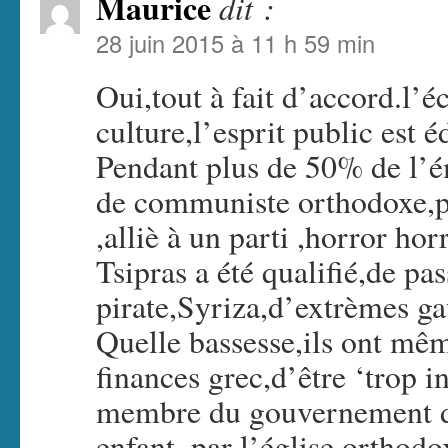
Maurice
dit :
28 juin 2015 à 11 h 59 min
Oui,tout à fait d’accord.l’é
culture,l’esprit public est é
Pendant plus de 50% de l’ém
de communiste orthodoxe,pr
,alliè à un parti ,horror horr
Tsipras a été qualifié,de pa
pirate,Syriza,d’extrèmes gau
Quelle bassesse,ils ont mê
finances grec,d’être ‘trop in
membre du gouvernement d’a
enfant..par l’église orthodo