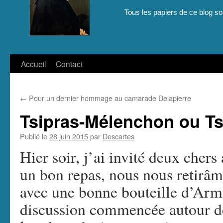
Tous les papiers de ce blog son
Aller
Accueil
Contact
au
←
Pour un dernier hommage au camarade Delapierre
contenu
Tsipras-Mélenchon ou Ts
Publié le
28 juin 2015
par
Descartes
Hier soir, j’ai invité deux cher
un bon repas, nous nous retirâm
avec une bonne bouteille d’Arm
discussion commencée autour de 