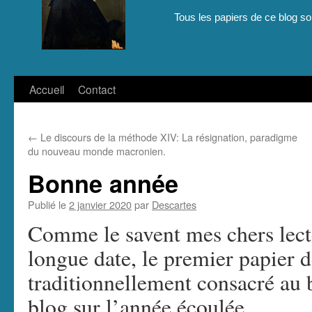
Tous les papiers de ce blog son
Aller
Accueil
Contact
au
←
Le discours de la méthode XIV: La résignation, paradigme
contenu
du nouveau monde macronien.
Bonne année
Publié le
2 janvier 2020
par
Descartes
Comme le savent mes chers lecte
longue date, le premier papier d
traditionnellement consacré au 
blog sur l’année écoulée.