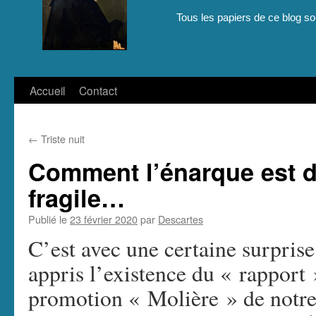
Tous les papiers de ce blog son
Aller
Accueil
Contact
au
←
Triste nuit
contenu
Comment l’énarque est d
fragile…
Publié le
23 février 2020
par
Descartes
C’est avec une certaine surprise 
appris l’existence du « rapport 
promotion « Molière » de notre