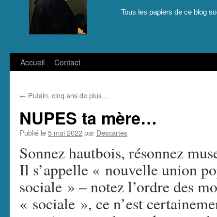
Tous les papiers de ce blog son
Aller
Accueil
Contact
au
←
Putain, cinq ans de plus…
contenu
NUPES ta mère…
Publié le
5 mai 2022
par
Descartes
Sonnez hautbois, résonnez musett
Il s’appelle « nouvelle union po
sociale » – notez l’ordre des mo
« sociale », ce n’est certaineme