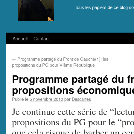
Tous les papiers de ce blog son
Aller
Accueil
Contact
au
←
Programme partagé du Front de Gauche(1): les
contenu
propositions du PG pour VIème République
Programme partagé du fro
propositions économiqu
Publié le
5 novembre 2010
par
Descartes
Je continue cette série de “lec
propositions du PG pour le “pr
que cela risque de barber un ce