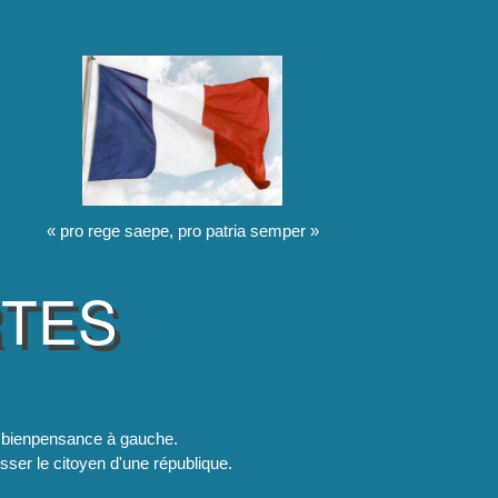
« pro rege saepe, pro patria semper »
RTES
la bienpensance à gauche.
esser le citoyen d'une république.