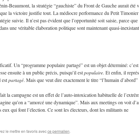
 à Hénin-Beaumont, la stratégie “gauchiste” du Front de Gauche aurait été v
ai que la victoire justifie tout. La médiocre performance du Petit Timonie
tégie suivie. Il n’est pas évident que l’opportunité soit saisie, parce que 
ns une véritable élaboration politique sont maintenant quasi-inexistant
ficatif. Un “programme populaire partagé” est un objet déterminé: c’est
resse ensuite à un public précis, puisqu’il est
populaire.
Et enfin, il repré
l est
partagé
. Mais que veut dire exactement le titre “l’humain d’abord”
 fait la campagne est un effet de l’auto-intoxication habituelle de l’extrê
imagine qu’on a “amorcé une dynamique”. Mais aux meetings on voit d’a
 eux qui font l’élection. Ce sont les électeurs, dont les militants ne
ez le mettre en favoris avec
ce permalien
.