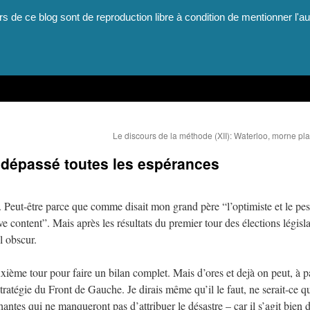
rs de ce blog sont de reproduction libre à condition de mentionner l'au
Le discours de la méthode (XII): Waterloo, morne p
a dépassé toutes les espérances
e. Peut-être parce que comme disait mon grand père “l’optimiste et le pes
e content”. Mais après les résultats du premier tour des élections législa
el obscur.
uxième tour pour faire un bilan complet. Mais d’ores et dejà on peut, à pa
 stratégie du Front de Gauche. Je dirais même qu’il le faut, ne serait-ce 
phantes qui ne manqueront pas d’attribuer le désastre – car il s’agit bien 