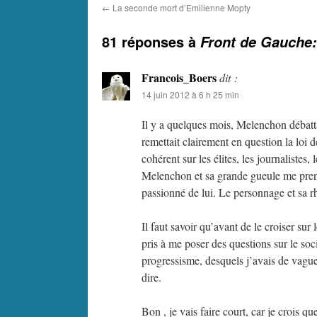
←
La seconde mort d’Emilienne Mopty
81 réponses à
Front de Gauche:
Francois_Boers
dit :
14 juin 2012 à 6 h 25 min
Il y a quelques mois, Melenchon débattai
remettait clairement en question la loi d
cohérent sur les élites, les journaliste
Melenchon et sa grande gueule me prena
passionné de lui. Le personnage et sa 
Il faut savoir qu’avant de le croiser sur
pris à me poser des questions sur le so
progressisme, desquels j’avais de vague
dire.
Bon , je vais faire court, car je crois 