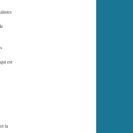
alistes
le
is
qui est
et la