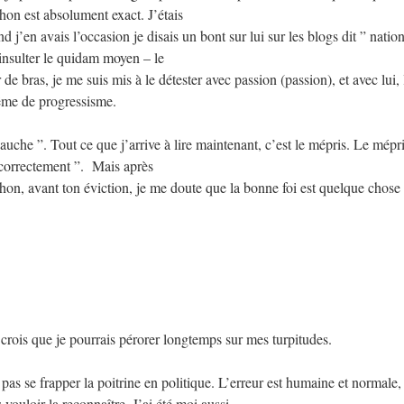
on est absolument exact. J’étais
’en avais l’occasion je disais un bont sur lui sur les blogs dit ” nation
t insulter le quidam moyen – le
e bras, je me suis mis à le détester avec passion (passion), et avec lui, 
ême de progressisme.
gauche ”. Tout ce que j’arrive à lire maintenant, c’est le mépris. Le mépr
 correctement ”. Mais après
hon, avant ton éviction, je me doute que la bonne foi est quelque chose 
je crois que je pourrais pérorer longtemps sur mes turpitudes.
 pas se frapper la poitrine en politique. L’erreur est humaine et normale, 
 vouloir la reconnaître. J’ai été moi aussi