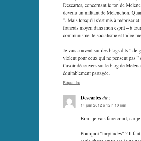
Descartes, concernant le ton de Melench
devenu un militant de Melenchon. Quand j
”. Mais lorsqu’il s’est mis à mépriser e
francais moyen dans mon esprit – à tour d
communisme, le socialisme et l’idée m
Je vais souvent sur des blogs dits ” de 
violent pour ceux qui ne pensent pas ”
t’avoir découvers sur le blog de Melenc
équitablement partagée.
Répondre
Descartes
dit :
14 juin 2012 à 12 h 10 min
Bon , je vais faire court, car 
Pourquoi “turpitudes” ? Il faut
seule chose grave est de ne pas