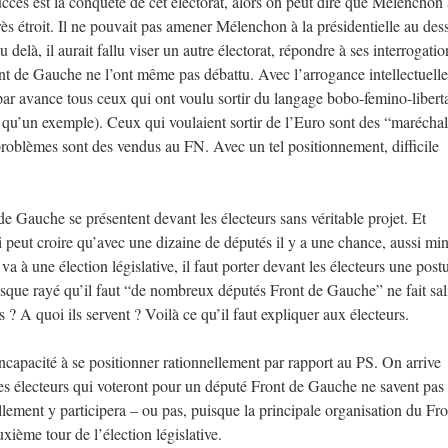
uccès est la conquête de cet électorat, alors on peut dire que Mélenchon 
très étroit. Il ne pouvait pas amener Mélenchon à la présidentielle au des
delà, il aurait fallu viser un autre électorat, répondre à ses interrogatio
ront de Gauche ne l’ont même pas débattu. Avec l’arrogance intellectuelle
ar avance tous ceux qui ont voulu sortir du langage bobo-femino-liberta
u’un exemple). Ceux qui voulaient sortir de l’Euro sont des “maréchali
roblèmes sont des vendus au FN. Avec un tel positionnement, difficile
 Gauche se présentent devant les électeurs sans véritable projet. Et
 peut croire qu’avec une dizaine de députés il y a une chance, aussi mi
 à une élection législative, il faut porter devant les électeurs une post
que rayé qu’il faut “de nombreux députés Front de Gauche” ne fait sal
 ? A quoi ils servent ? Voilà ce qu’il faut expliquer aux électeurs.
’incapacité à se positionner rationnellement par rapport au PS. On arrive
 les électeurs qui voteront pour un député Front de Gauche ne savent pas 
llement y participera – ou pas, puisque la principale organisation du Fro
ième tour de l’élection législative.