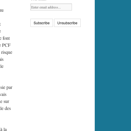
nu
t
e
e font
le PCF
l risque
is
lle
sie par
vais
e sur
le des
à la