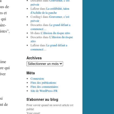
a
Descartes
dans
Gouverner, c’est
prévoir
sus de
Lafleur
dans
La crédibilité, talon
ns et
d’Achille de la gauche
Cording1
dans
Gouverner, c’est
 qui
prévoir
ire-
Descartes
dans
Le grand défaut a
commencé…
stes”,
bb
dans
L’illusion du risque zéro
Descartes
dans
L’illusion du risque
zéro
Lafleur
dans
Le grand défaut a
commencé…
Archives
nime
Archives
ure qui
Méta
iver
Connexion
Flux des publications
Flux des commentaires
Site de WordPress-FR
si
S'abonner au blog
nt de
Pour savoir quand un nouvel article est
publié
Your email: