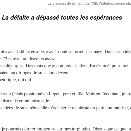
Le discours de la méthode (XII): Waterloo, morne p
 La défaite a dépassé toutes les espérances
t avec Todd, et ensuite, avec Touati sur arret sur image. Dans ces vidéo
e 73 et avait un discours assez
s, les oligarques. Des mots que je comprenais alors. En résumé, pour moi,
ient aux trippes. Je suis alors devenu
rhétorique, oui oui…
 le web j’étais passionné de Lepen, père et fille. Mais en l’écoutant, je m
cialisme, le communisme, le
s idées. Je suis même allé m’acheter le manifeste du parti communiste, 
que je pourrais pérorer longtemps sur mes turpitudes. Disons que ce que tu