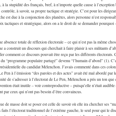
 à la stupidité des français, bref, à n’importe quelle cause à l’exception
ontrôle, à savoir, sa propre tactique et stratégie. C’est pour les dirigea
che est due à la conjonction des planètes, alors personne n’est responsab
ix tactiques et stratégique, alors on a le droit de se demander pourquoi 
une absence totale de réflexion électorale – ce qui n’est pas la même chos
 a construit un discours qui cherchait à faire plaisir à ses militants d’a
er comment ce discours pouvait être reçu par les différents électorats. C
on du “programme populaire partagé” devenu “l’humain d’abord” (1). C’
présidentielle du candidat Mélenchon. J’avais commenté dans ces colo
 Pen à l’émission “des paroles et des actes” avait été mal abordé par l
ité de s’adresser à l’électorat de Le Pen, Mélenchon a pris un ton que 
ention était inutile – voir contreproductive – puisqu’elle n’était audible
ent par ceux qui n’ont pas besoin d’être convaincus.
e de masse doit se poser est celle de savoir où elle ira chercher ses “m
its l’électorat traditionnel de l’extrême gauche, le seul pour qui le di