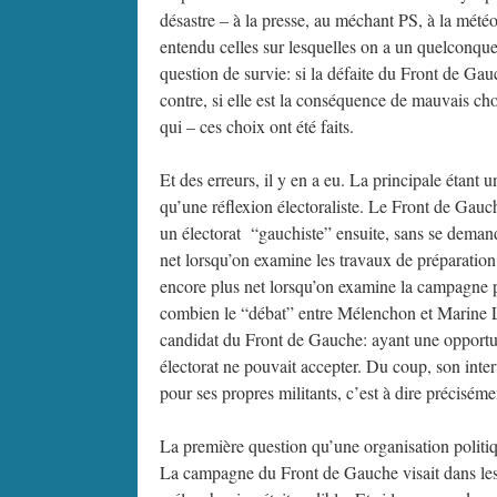
désastre – à la presse, au méchant PS, à la météo,
entendu celles sur lesquelles on a un quelconque c
question de survie: si la défaite du Front de Gau
contre, si elle est la conséquence de mauvais cho
qui – ces choix ont été faits.
Et des erreurs, il y en a eu. La principale étant 
qu’une réflexion électoraliste. Le Front de Gauche
un électorat “gauchiste” ensuite, sans se demand
net lorsqu’on examine les travaux de préparati
encore plus net lorsqu’on examine la campagne 
combien le “débat” entre Mélenchon et Marine Le
candidat du Front de Gauche: ayant une opportun
électorat ne pouvait accepter. Du coup, son interv
pour ses propres militants, c’est à dire précisém
La première question qu’une organisation politiqu
La campagne du Front de Gauche visait dans les fa