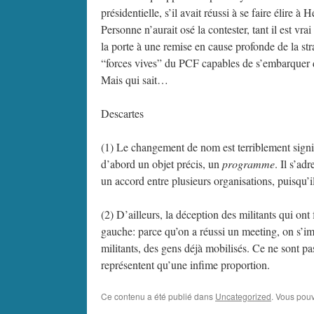
présidentielle, s’il avait réussi à se faire élire
Personne n’aurait osé la contester, tant il est vr
la porte à une remise en cause profonde de la stra
“forces vives” du PCF capables de s’embarquer da
Mais qui sait…
Descartes
(1) Le changement de nom est terriblement signi
d’abord un objet précis, un
programme
. Il s’ad
un accord entre plusieurs organisations, puisqu’i
(2) D’ailleurs, la déception des militants qui ont
gauche: parce qu’on a réussi un meeting, on s’
militants, des gens déjà mobilisés. Ce ne sont pas
représentent qu’une infime proportion.
Ce contenu a été publié dans
Uncategorized
. Vous pouv