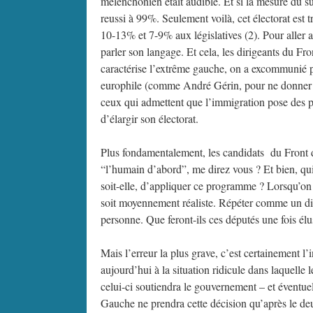
mélenchonien était audible. Et si la mesure du s
reussi à 99%. Seulement voilà, cet électorat est 
10-13% et 7-9% aux législatives (2). Pour aller au 
parler son langage. Et cela, les dirigeants du F
caractérise l’extrême gauche, on a excommunié p
europhile (comme André Gérin, pour ne donner q
ceux qui admettent que l’immigration pose des p
d’élargir son électorat.
Plus fondamentalement, les candidats du Front de
“l’humain d’abord”, me direz vous ? Et bien, qui
soit-elle, d’appliquer ce programme ? Lorsqu’on va
soit moyennement réaliste. Répéter comme un dis
personne. Que feront-ils ces députés une fois élus
Mais l’erreur la plus grave, c’est certainement l
aujourd’hui à la situation ridicule dans laquelle
celui-ci soutiendra le gouvernement – et éventue
Gauche ne prendra cette décision qu’après le deux