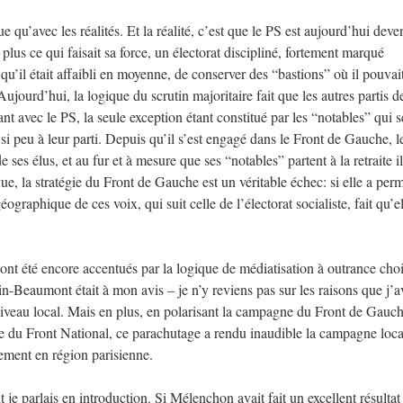
e qu’avec les réalités. Et la réalité, c’est que le PS est aujourd’hui deve
us ce qui faisait sa force, un électorat discipliné, fortement marqué
u’il était affaibli en moyenne, de conserver des “bastions” où il pouvai
Aujourd’hui, la logique du scrutin majoritaire fait que les autres partis d
t avec le PS, la seule exception étant constitué par les “notables” qui s
u si peu à leur parti. Depuis qu’il s’est engagé dans le Front de Gauche, 
e ses élus, et au fur et à mesure que ses “notables” partent à la retraite i
e, la stratégie du Front de Gauche est un véritable échec: si elle a perm
ographique de ces voix, qui suit celle de l’électorat socialiste, fait qu’e
nt été encore accentués par la logique de médiatisation à outrance choi
-Beaumont était à mon avis – je n’y reviens pas sur les raisons que j’a
iveau local. Mais en plus, en polarisant la campagne du Front de Gauch
que du Front National, ce parachutage a rendu inaudible la campagne loca
ement en région parisienne.
nt je parlais en introduction. Si Mélenchon avait fait un excellent résultat 