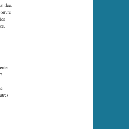
alidée.
r ouvre
les
es.
sente
 ?
me
utres