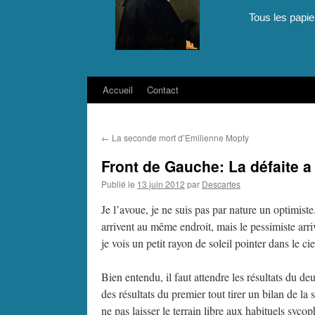
Tous les papie
Accueil
Contact
Aller
au
←
La seconde mort d’Emilienne Mopty
contenu
Front de Gauche: La défaite 
Publié le
13 juin 2012
par
Descartes
Je l’avoue, je ne suis pas par nature un optimist
arrivent au même endroit, mais le pessimiste arriv
je vois un petit rayon de soleil pointer dans le ci
Bien entendu, il faut attendre les résultats du de
des résultats du premier tout tirer un bilan de la
ne pas laisser le terrain libre aux habituels syco