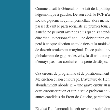
Comme disait le Général, on ne fait de la politiqu
hégémonique à gauche. De son côté, le PCF n’a pl
sociologiquement qui lui permettait, alors même q
passer devant le parti socialiste au premier tour. 
gauche ne peuvent avoir des élus qu’en s’entendan
élire “intuito personae” et qui ne doivent rien o
perd à chaque élection entre le tiers et la moitié d
de devenir totalement marginal. De ce point de vu
globalement de gagner des voix, la distribution gé
n’enraye pas – au contraire – la perte de sièges.
Ces erreurs de programme et de positionnement o
Mélenchon et son entourage. L’aventure de Hénin
abondamment abordé ici – une grave erreur au n
cette circonscription et sur la seule problémati
autres candidats du Front de Gauche, particulièr
Et c’est là qu’apparaît le petit rayon de soleil do