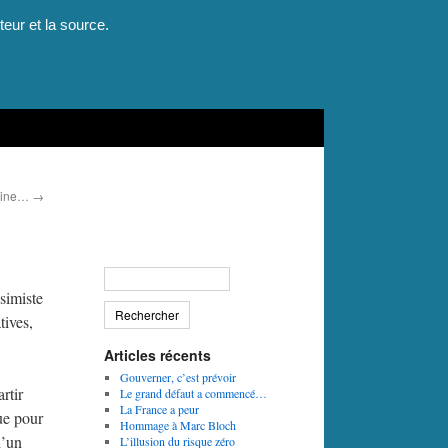
teur et la source.
laine…
→
simiste
tives,
Articles récents
Gouverner, c’est prévoir
rtir
Le grand défaut a commencé…
La France a peur
que pour
Hommage à Marc Bloch
d’un
L’illusion du risque zéro