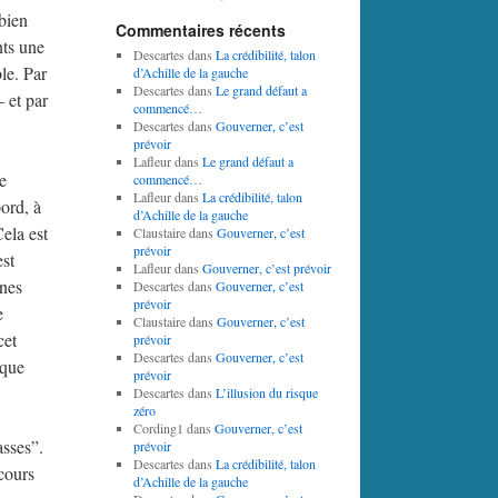
 bien
Commentaires récents
nts une
Descartes
dans
La crédibilité, talon
le. Par
d’Achille de la gauche
Descartes
dans
Le grand défaut a
– et par
commencé…
Descartes
dans
Gouverner, c’est
prévoir
Lafleur
dans
Le grand défaut a
e
commencé…
Lafleur
dans
La crédibilité, talon
bord, à
d’Achille de la gauche
ela est
Claustaire
dans
Gouverner, c’est
prévoir
est
Lafleur
dans
Gouverner, c’est prévoir
nnes
Descartes
dans
Gouverner, c’est
prévoir
e
Claustaire
dans
Gouverner, c’est
cet
prévoir
Descartes
dans
Gouverner, c’est
 que
prévoir
Descartes
dans
L’illusion du risque
zéro
Cording1
dans
Gouverner, c’est
asses”.
prévoir
Descartes
dans
La crédibilité, talon
scours
d’Achille de la gauche