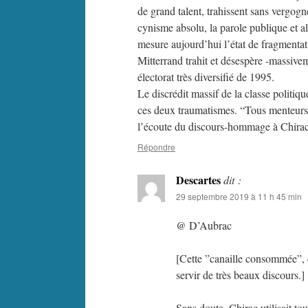
de grand talent, trahissent sans vergogne
cynisme absolu, la parole publique et a
mesure aujourd’hui l’état de fragmentat
Mitterrand trahit et désespère -massive
électorat très diversifié de 1995.
Le discrédit massif de la classe politiq
ces deux traumatismes. “Tous menteurs”
l’écoute du discours-hommage à Chirac 
Répondre
Descartes
dit :
29 septembre 2019 à 11 h 45 min
@ D’Aubrac
[Cette ”canaille consommée”, c
servir de très beaux discours.]
Sans doute. Chirac utilisait tou