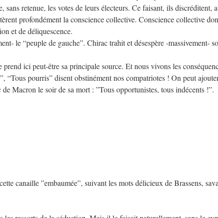
, sans retenue, les votes de leurs électeurs. Ce faisant, ils discréditent, 
ltèrent profondément la conscience collective. Conscience collective don
ion et de déliquescence.
ment- le “peuple de gauche”. Chirac trahit et désespère -massivement- s
ue prend ici peut-être sa principale source. Et nous vivons les conséquen
, “Tous pourris” disent obstinément nos compatriotes ! On peut ajouter
de Macron le soir de sa mort : ”Tous opportunistes, tous indécents !”.
ette canaille ”embaumée”, suivant les mots délicieux de Brassens, sava
s les ressorts de la séduction. Mais il le faisait naturellement, sans le c