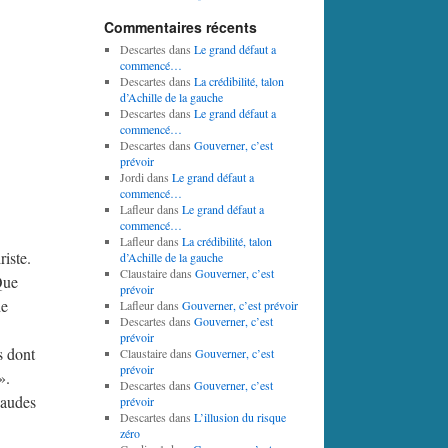
Commentaires récents
Descartes
dans
Le grand défaut a
commencé…
Descartes
dans
La crédibilité, talon
d’Achille de la gauche
Descartes
dans
Le grand défaut a
commencé…
Descartes
dans
Gouverner, c’est
prévoir
Jordi
dans
Le grand défaut a
commencé…
Lafleur
dans
Le grand défaut a
commencé…
Lafleur
dans
La crédibilité, talon
riste.
d’Achille de la gauche
Claustaire
dans
Gouverner, c’est
Que
prévoir
de
Lafleur
dans
Gouverner, c’est prévoir
Descartes
dans
Gouverner, c’est
prévoir
s dont
Claustaire
dans
Gouverner, c’est
prévoir
».
Descartes
dans
Gouverner, c’est
haudes
prévoir
Descartes
dans
L’illusion du risque
zéro