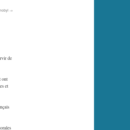
rnobyl
→
rvir de
t ont
es et
ançais
orales