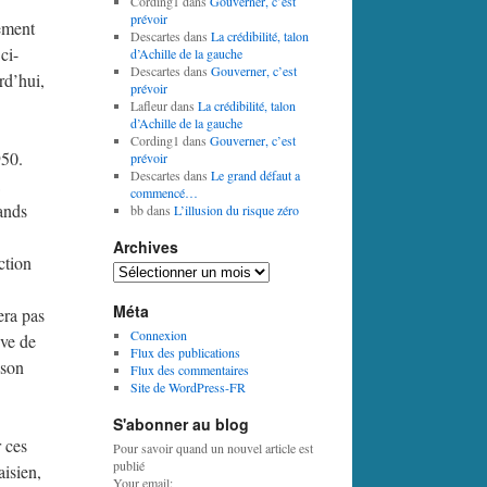
Cording1
dans
Gouverner, c’est
prévoir
ement
Descartes
dans
La crédibilité, talon
ci-
d’Achille de la gauche
Descartes
dans
Gouverner, c’est
rd’hui,
prévoir
Lafleur
dans
La crédibilité, talon
d’Achille de la gauche
Cording1
dans
Gouverner, c’est
950.
prévoir
Descartes
dans
Le grand défaut a
commencé…
rands
bb
dans
L’illusion du risque zéro
Archives
ction
Archives
Méta
era pas
Connexion
ève de
Flux des publications
 son
Flux des commentaires
Site de WordPress-FR
S'abonner au blog
 ces
Pour savoir quand un nouvel article est
publié
aisien,
Your email: