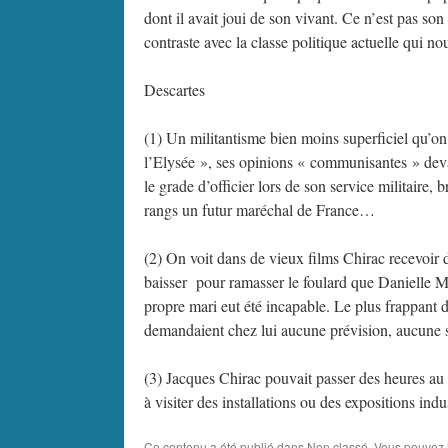
dont il avait joui de son vivant. Ce n’est pas so
contraste avec la classe politique actuelle qui nous
Descartes
(1) Un militantisme bien moins superficiel qu’on
l’Elysée », ses opinions « communisantes » dev
le grade d’officier lors de son service militaire,
rangs un futur maréchal de France…
(2) On voit dans de vieux films Chirac recevoir de
baisser pour ramasser le foulard que Danielle Mit
propre mari eut été incapable. Le plus frappant d
demandaient chez lui aucune prévision, aucune 
(3) Jacques Chirac pouvait passer des heures au 
à visiter des installations ou des expositions ind
Ce contenu a été publié dans
Non classé
. Vous pouvez 