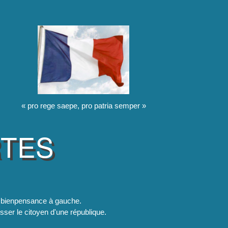
« pro rege saepe, pro patria semper »
RTES
la bienpensance à gauche.
esser le citoyen d'une république.