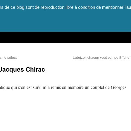
rs de ce blog sont de reproduction libre à condition de mentionner l'au
sme sélectif
Lubrizol: chacun veut son petit Tche
 Jacques Chirac
atique qui s’en est suivi m’a remis en mémoire un couplet de Georges