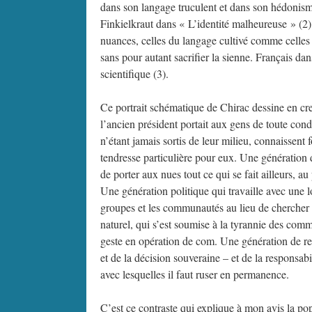
dans son langage truculent et dans son hédonism
Finkielkraut dans « L’identité malheureuse » (2)
nuances, celles du langage cultivé comme celles d
sans pour autant sacrifier la sienne. Français dan
scientifique (3).
Ce portrait schématique de Chirac dessine en creu
l’ancien président portait aux gens de toute cond
n’étant jamais sortis de leur milieu, connaissent 
tendresse particulière pour eux. Une génération de
de porter aux nues tout ce qui se fait ailleurs, 
Une génération politique qui travaille avec une l
groupes et les communautés au lieu de chercher à
naturel, qui s’est soumise à la tyrannie des comm
geste en opération de com. Une génération de ren
et de la décision souveraine – et de la responsab
avec lesquelles il faut ruser en permanence.
C’est ce contraste qui explique à mon avis la popu