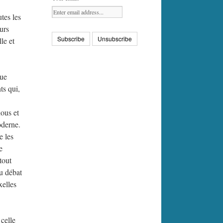
tes les
urs
le et
que
ts qui,
nous et
oderne.
e les
e
tout
du débat
xelles
 celle