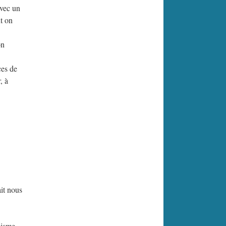
avec un
t on
on
ces de
, à
it nous
ynisme