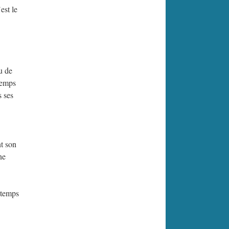
est le
u de
temps
s ses
nt son
ne
 temps