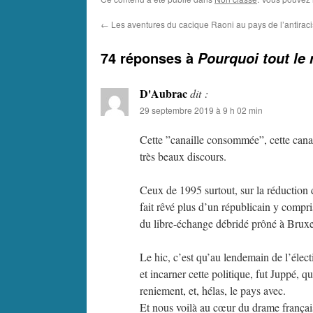
←
Les aventures du cacique Raoni au pays de l’antiraci
74 réponses à
Pourquoi tout le
D'Aubrac
dit :
29 septembre 2019 à 9 h 02 min
Cette ”canaille consommée”, cette canai
très beaux discours.
Ceux de 1995 surtout, sur la réduction de
fait rêvé plus d’un républicain y compr
du libre-échange débridé prôné à Bruxell
Le hic, c’est qu’au lendemain de l’élect
et incarner cette politique, fut Juppé, qu
reniement, et, hélas, le pays avec.
Et nous voilà au cœur du drame françai