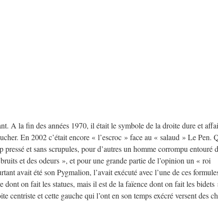
nt. A la fin des années 1970, il était le symbole de la droite dure et affai
boucher. En 2002 c’était encore « l’escroc » face au « salaud » Le Pen. 
 trop pressé et sans scrupules, pour d’autres un homme corrompu entouré 
bruits et des odeurs », et pour une grande partie de l’opinion un « roi
ant avait été son Pygmalion, l’avait exécuté avec l’une de ces formule
re dont on fait les statues, mais il est de la faïence dont on fait les bidets 
ite centriste et cette gauche qui l’ont en son temps exécré versent des c