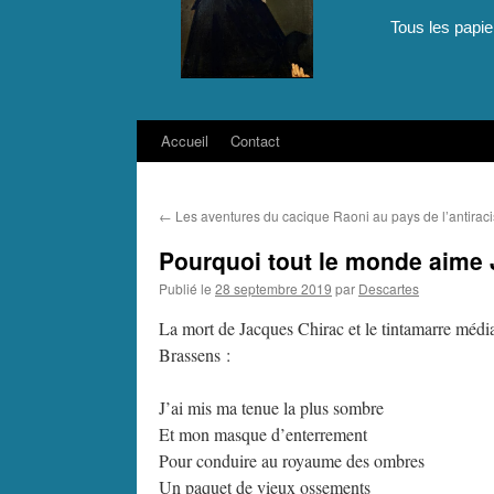
Tous les papie
Accueil
Contact
Aller
au
←
Les aventures du cacique Raoni au pays de l’antiraci
contenu
Pourquoi tout le monde aime
Publié le
28 septembre 2019
par
Descartes
La mort de Jacques Chirac et le tintamarre médi
Brassens :
J’ai mis ma tenue la plus sombre
Et mon masque d’enterrement
Pour conduire au royaume des ombres
Un paquet de vieux ossements