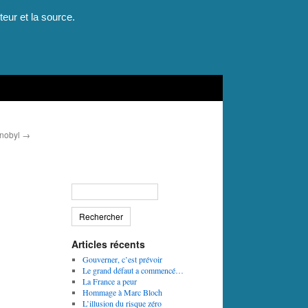
teur et la source.
rnobyl
→
Articles récents
Gouverner, c’est prévoir
Le grand défaut a commencé…
La France a peur
Hommage à Marc Bloch
L’illusion du risque zéro