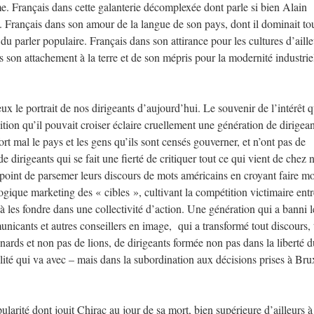
e. Français dans cette galanterie décomplexée dont parle si bien Alain
. Français dans son amour de la langue de son pays, dont il dominait tou
u parler populaire. Français dans son attirance pour les cultures d’aille
s son attachement à la terre et de son mépris pour la modernité industriel
x le portrait de nos dirigeants d’aujourd’hui. Le souvenir de l’intérêt 
ition qu’il pouvait croiser éclaire cruellement une génération de dirigean
fort mal le pays et les gens qu’ils sont censés gouverner, et n’ont pas de
 dirigeants qui se fait une fierté de critiquer tout ce qui vient de chez 
au point de parsemer leurs discours de mots américains en croyant faire m
ogique marketing des « cibles », cultivant la compétition victimaire entr
 les fondre dans une collectivité d’action. Une génération qui a banni l
unicants et autres conseillers en image, qui a transformé tout discours, 
ards et non pas de lions, de dirigeants formée non pas dans la liberté 
ilité qui va avec – mais dans la subordination aux décisions prises à Bru
larité dont jouit Chirac au jour de sa mort, bien supérieure d’ailleurs à