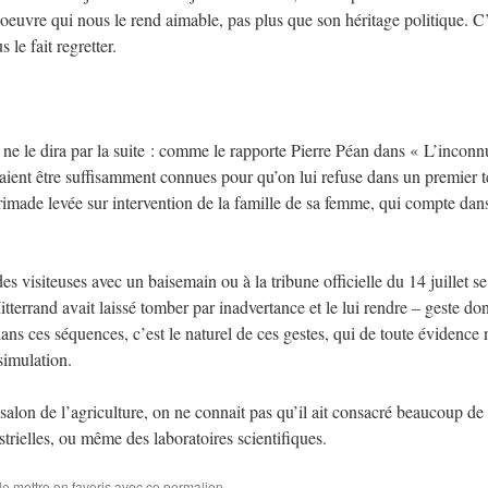
n oeuvre qui nous le rend aimable, pas plus que son héritage politique. C’
 le fait regretter.
 ne le dira par la suite : comme le rapporte Pierre Péan dans « L’inconn
aient être suffisamment connues pour qu’on lui refuse dans un premier 
 brimade levée sur intervention de la famille de sa femme, qui compte dan
s visiteuses avec un baisemain ou à la tribune officielle du 14 juillet se
terrand avait laissé tomber par inadvertance et le lui rendre – geste do
ans ces séquences, c’est le naturel de ces gestes, qui de toute évidence 
simulation.
salon de l’agriculture, on ne connait pas qu’il ait consacré beaucoup de
ustrielles, ou même des laboratoires scientifiques.
le mettre en favoris avec
ce permalien
.