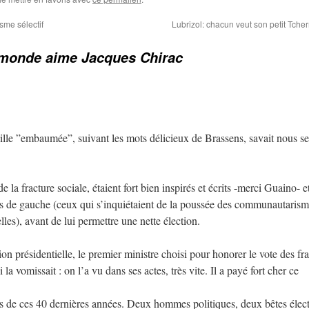
sme sélectif
Lubrizol: chacun veut son petit Tche
 monde aime Jacques Chirac
lle ”embaumée”, suivant les mots délicieux de Brassens, savait nous se
 la fracture sociale, étaient fort bien inspirés et écrits -merci Guaino- e
is de gauche (ceux qui s’inquiétaient de la poussée des communautarism
es), avant de lui permettre une nette élection.
ion présidentielle, le premier ministre choisi pour honorer le vote des fr
i la vomissait : on l’a vu dans ses actes, très vite. Il a payé fort cher ce
s de ces 40 dernières années. Deux hommes politiques, deux bêtes élect