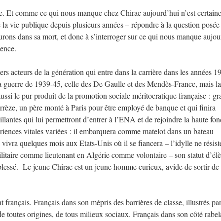
e. Et comme ce qui nous manque chez Chirac aujourd’hui n’est certain
e la vie publique depuis plusieurs années – répondre à la question posée 
rons dans sa mort, et donc à s’interroger sur ce qui nous manque aujou
dence.
iers acteurs de la génération qui entre dans la carrière dans les années 1
e la guerre de 1939-45, celle des De Gaulle et des Mendès-France, mais la
 aussi le pur produit de la promotion sociale méritocratique française : g
orrèze, un père monté à Paris pour être employé de banque et qui finira
illantes qui lui permettront d’entrer à l’ENA et de rejoindre la haute fon
périences vitales variées : il embarquera comme matelot dans un bateau
 vivra quelques mois aux Etats-Unis où il se fiancera – l’idylle ne résist
 militaire comme lieutenant en Algérie comme volontaire – son statut d’él
a blessé. Le jeune Chirac est un jeune homme curieux, avide de sortir de
rançais. Français dans son mépris des barrières de classe, illustrés par
de toutes origines, de tous milieux sociaux. Français dans son côté rabel