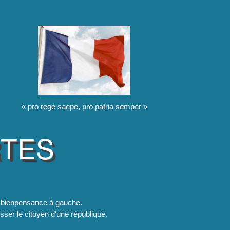
« pro rege saepe, pro patria semper »
RTES
la bienpensance à gauche.
esser le citoyen d'une république.