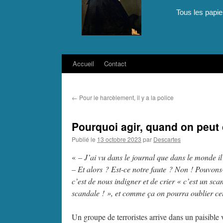
Tous les papie
Accueil
Contact
Aller
au
←
Pour le harcèlement, il y a la police
contenu
Pourquoi agir, quand on peu
Publié le
13 octobre 2023
par
Descartes
«
– J’ai vu dans le journal que dans le monde il
– Et alors ? Est-ce notre faute ? Non ! Pouvons
c’est de nous indigner et de crier « c’est un 
scandale ! », et comme ça on pourra oublier cett
Un groupe de terroristes arrive dans un paisible v