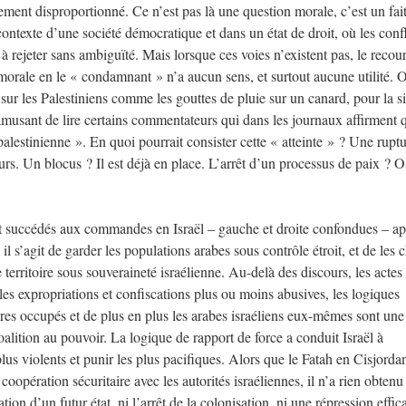
lement disproportionné. Ce n’est pas là une question morale, c’est un fait
ontexte d’une société démocratique et dans un état de droit, où les confl
 à rejeter sans ambiguïté. Mais lorsque ces voies n’existent pas, le recour
 morale en le « condamnant » n’a aucun sens, et surtout aucune utilité. 
 sur les Palestiniens comme les gouttes de pluie sur un canard, pour la 
rs amusant de lire certains commentateurs qui dans les journaux affirment 
palestinienne ». En quoi pourrait consister cette « atteinte » ? Une rupt
rs. Un blocus ? Il est déjà en place. L’arrêt d’un processus de paix ? O
t succédés aux commandes en Israël – gauche et droite confondues – ap
l s’agit de garder les populations arabes sous contrôle étroit, et de les 
e territoire sous souveraineté israélienne. Au-delà des discours, les actes
 les expropriations et confiscations plus ou moins abusives, les logiques
toires occupés et de plus en plus les arabes israéliens eux-mêmes sont une
oalition au pouvoir. La logique de rapport de force a conduit Israël à
s violents et punir les plus pacifiques. Alors que le Fatah en Cisjordan
 coopération sécuritaire avec les autorités israéliennes, il n’a rien obtenu 
tion d’un futur état, ni l’arrêt de la colonisation, ni une répression effic