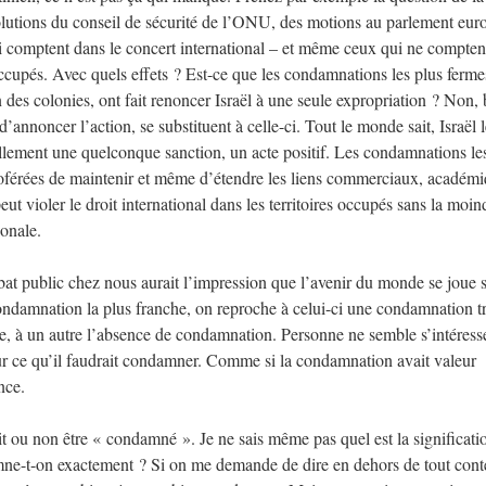
ésolutions du conseil de sécurité de l’ONU, des motions au parlement eur
comptent dans le concert international – et même ceux qui ne compten
occupés. Avec quels effets ? Est-ce que les condamnations les plus fermes
n des colonies, ont fait renoncer Israël à une seule expropriation ? Non, 
annoncer l’action, se substituent à celle-ci. Tout le monde sait, Israël l
lement une quelconque sanction, un acte positif. Les condamnations le
roférées de maintenir et même d’étendre les liens commerciaux, académi
 peut violer le droit international dans les territoires occupés sans la moin
ionale.
débat public chez nous aurait l’impression que l’avenir du monde se joue 
ondamnation la plus franche, on reproche à celui-ci une condamnation t
ée, à un autre l’absence de condamnation. Personne ne semble s’intéress
 sur ce qu’il faudrait condamner. Comme si la condamnation avait valeur
nce.
it ou non être « condamné ». Je ne sais même pas quel est la significati
ne-t-on exactement ? Si on me demande de dire en dehors de tout cont