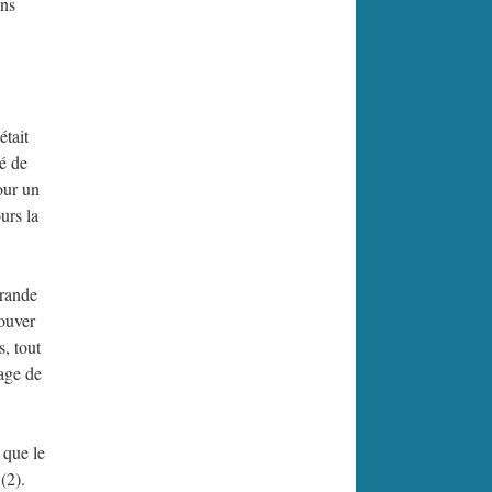
ons
,
était
té de
our un
urs la
grande
rouver
s, tout
sage de
 que le
(2).