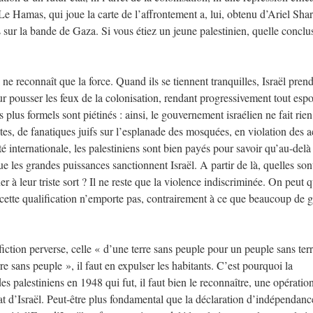
 Le Hamas, qui joue la carte de l’affrontement a, lui, obtenu d’Ariel Sha
es sur la bande de Gaza. Si vous étiez un jeune palestinien, quelle conclu
ne reconnaît que la force. Quand ils se tiennent tranquilles, Israël prend
our pousser les feux de la colonisation, rendant progressivement tout esp
plus formels sont piétinés : ainsi, le gouvernement israélien ne fait rie
tes, de fanatiques juifs sur l’esplanade des mosquées, en violation des 
internationale, les palestiniens sont bien payés pour savoir qu’au-delà
 les grandes puissances sanctionnent Israël. A partir de là, quelles sont
er à leur triste sort ? Il ne reste que la violence indiscriminée. On peut q
ais cette qualification n’emporte pas, contrairement à ce que beaucoup de 
fiction perverse, celle « d’une terre sans peuple pour un peuple sans terr
e sans peuple », il faut en expulser les habitants. C’est pourquoi la
des palestiniens en 1948 qui fut, il faut bien le reconnaître, une opératio
tat d’Israël. Peut-être plus fondamental que la déclaration d’indépendanc