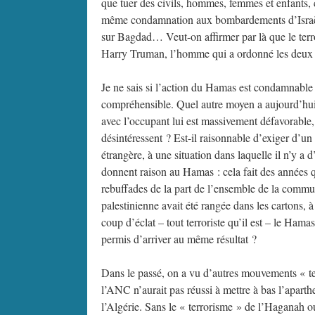
que tuer des civils, hommes, femmes et enfants, 
même condamnation aux bombardements d’Israël
sur Bagdad… Veut-on affirmer par là que le terr
Harry Truman, l’homme qui a ordonné les deux acte
Je ne sais si l’action du Hamas est condamnable 
compréhensible. Quel autre moyen a aujourd’hui l
avec l’occupant lui est massivement défavorable
désintéressent ? Est-il raisonnable d’exiger d’un
étrangère, à une situation dans laquelle il n’y 
donnent raison au Hamas : cela fait des années q
rebuffades de la part de l’ensemble de la comm
palestinienne avait été rangée dans les cartons, 
coup d’éclat – tout terroriste qu’il est – le Hama
permis d’arriver au même résultat ?
Dans le passé, on a vu d’autres mouvements « te
l’ANC n’aurait pas réussi à mettre à bas l’apart
l’Algérie. Sans le « terrorisme » de l’Haganah ou 