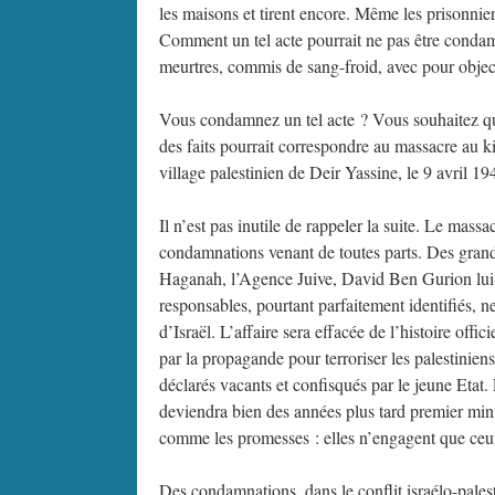
les maisons et tirent encore. Même les prisonnie
Comment un tel acte pourrait ne pas être condam
meurtres, commis de sang-froid, avec pour objecti
Vous condamnez un tel acte ? Vous souhaitez que
des faits pourrait correspondre au massacre au kib
village palestinien de Deir Yassine, le 9 avril 194
Il n’est pas inutile de rappeler la suite. Le mas
condamnations venant de toutes parts. Des grand
Haganah, l’Agence Juive, David Ben Gurion lui-
responsables, pourtant parfaitement identifiés, n
d’Israël. L’affaire sera effacée de l’histoire off
par la propagande pour terroriser les palestiniens
déclarés vacants et confisqués par le jeune Eta
deviendra bien des années plus tard premier min
comme les promesses : elles n’engagent que ceux
Des condamnations, dans le conflit israélo-pales