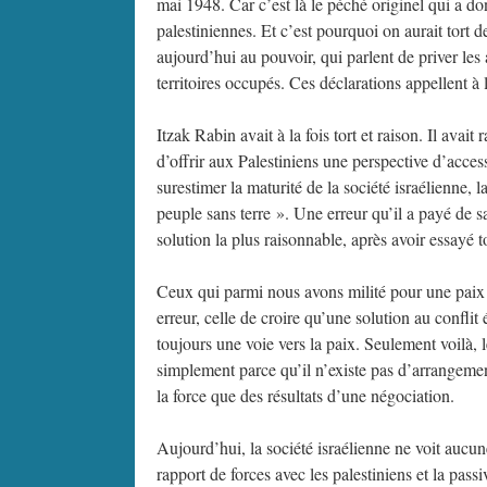
mai 1948. Car c’est là le péché originel qui a don
palestiniennes. Et c’est pourquoi on aurait tort d
aujourd’hui au pouvoir, qui parlent de priver les 
territoires occupés. Ces déclarations appellent à 
Itzak Rabin avait à la fois tort et raison. Il avait
d’offrir aux Palestiniens une perspective d’access
surestimer la maturité de la société israélienne, 
peuple sans terre ». Une erreur qu’il a payé de sa
solution la plus raisonnable, après avoir essayé t
Ceux qui parmi nous avons milité pour une paix 
erreur, celle de croire qu’une solution au confli
toujours une voie vers la paix. Seulement voilà, 
simplement parce qu’il n’existe pas d’arrangemen
la force que des résultats d’une négociation.
Aujourd’hui, la société israélienne ne voit aucu
rapport de forces avec les palestiniens et la pas