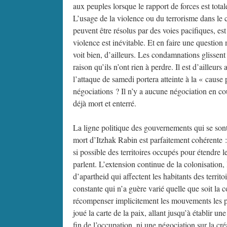
aux peuples lorsque le rapport de forces est tota
L’usage de la violence ou du terrorisme dans le c
peuvent être résolus par des voies pacifiques, est
violence est inévitable. Et en faire une question
voit bien, d’ailleurs. Les condamnations glissent
raison qu’ils n’ont rien à perdre. Il est d’ailleu
l’attaque de samedi portera atteinte à la « cause 
négociations ? Il n’y a aucune négociation en cou
déjà mort et enterré.
La ligne politique des gouvernements qui se son
mort d’Itzhak Rabin est parfaitement cohérente : i
si possible des territoires occupés pour étendre l
parlent. L’extension continue de la colonisation,
d’apartheid qui affectent les habitants des terri
constante qui n’a guère varié quelle que soit la c
récompenser implicitement les mouvements les plu
joué la carte de la paix, allant jusqu’à établir une
fin de l’occupation, ni une négociation sur la créa