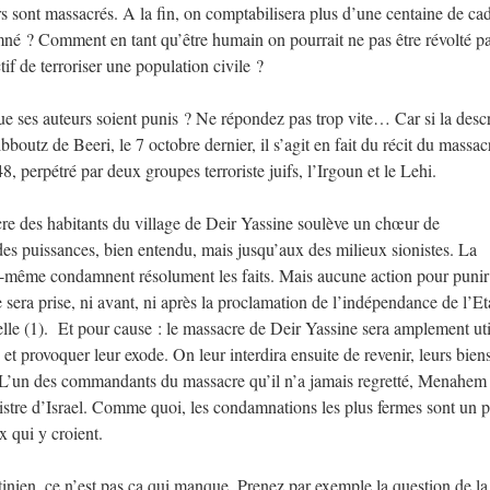
rs sont massacrés. A la fin, on comptabilisera plus d’une centaine de ca
né ? Comment en tant qu’être humain on pourrait ne pas être révolté pa
f de terroriser une population civile ?
 ses auteurs soient punis ? Ne répondez pas trop vite… Car si la descr
boutz de Beeri, le 7 octobre dernier, il s’agit en fait du récit du massac
8, perpétré par deux groupes terroriste juifs, l’Irgoun et le Lehi.
sacre des habitants du village de Deir Yassine soulève un chœur de
es puissances, bien entendu, mais jusqu’aux des milieux sionistes. La
même condamnent résolument les faits. Mais aucune action pour punir
e sera prise, ni avant, ni après la proclamation de l’indépendance de l’Et
icielle (1). Et pour cause : le massacre de Deir Yassine sera amplement uti
 et provoquer leur exode. On leur interdira ensuite de revenir, leurs bien
t. L’un des commandants du massacre qu’il n’a jamais regretté, Menahem
istre d’Israel. Comme quoi, les condamnations les plus fermes sont un 
 qui y croient.
tinien, ce n’est pas ça qui manque. Prenez par exemple la question de la