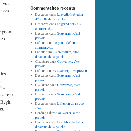
davres.
Commentaires récents
r ces
Descartes
dans
La crédibilité, talon
d’Achille de la gauche
Descartes
dans
Le grand défaut a
commencé…
iption
Descartes
dans
Gouverner, c’est
re du
prévoir
Lafleur
dans
Le grand défaut a
commencé…
Lafleur
dans
La crédibilité, talon
d’Achille de la gauche
Claustaire
dans
Gouverner, c’est
prévoir
Lafleur
dans
Gouverner, c’est prévoir
 les
Descartes
dans
Gouverner, c’est
at
prévoir
Claustaire
dans
Gouverner, c’est
lisé
prévoir
s seront
Descartes
dans
Gouverner, c’est
prévoir
 Begin,
Descartes
dans
L’illusion du risque
peu
zéro
Cording1
dans
Gouverner, c’est
prévoir
Descartes
dans
La crédibilité, talon
d’Achille de la gauche