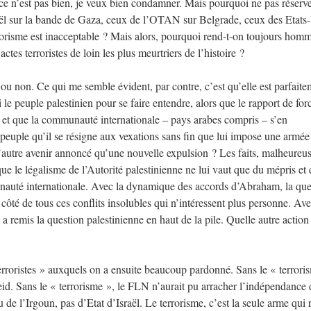
ce n’est pas bien, je veux bien condamner. Mais pourquoi ne pas réserve
 sur la bande de Gaza, ceux de l’OTAN sur Belgrade, ceux des Etats
orisme est inacceptable ? Mais alors, pourquoi rend-t-on toujours hom
s terroristes de loin les plus meurtriers de l’histoire ?
ou non. Ce qui me semble évident, par contre, c’est qu’elle est parfaite
e peuple palestinien pour se faire entendre, alors que le rapport de for
, et que la communauté internationale – pays arabes compris – s’en
 peuple qu’il se résigne aux vexations sans fin que lui impose une armée
a d’autre avenir annoncé qu’une nouvelle expulsion ? Les faits, malheureu
ue le légalisme de l’Autorité palestinienne ne lui vaut que du mépris et 
unauté internationale. Avec la dynamique des accords d’Abraham, la que
à côté de tous ces conflits insolubles qui n’intéressent plus personne. Av
s a remis la question palestinienne en haut de la pile. Quelle autre action
rroristes » auxquels on a ensuite beaucoup pardonné. Sans le « terrori
heid. Sans le « terrorisme », le FLN n’aurait pu arracher l’indépendance 
de l’Irgoun, pas d’Etat d’Israël. Le terrorisme, c’est la seule arme qui 