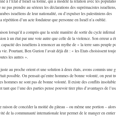
né à l’Etat d’Israël sa forme, qui a modelé la relation avec les populati
e ne pas prendre au sérieux les déclarations des suprémacistes israéliens
arabes israéliens de leur nationalité, ou d’expulser les palestiniens des
la répétition d’un acte fondateur que personne en Israël n’a oublié.
 raison lorsqu’il a compris que la seule manière de sortir du cycle infernal 
ion à un état par une voie autre que celle de la violence. Son erreur a é
la capacité des israéliens à renoncer au mythe de « la terre sans peuple p
 vie. Pourtant, Ben Gurion l’avait déjà dit : « les Etats choisissent toujo
outes les autres ».
juste au proche orient et une solution à deux états, avons commis une 
t était possible. On pensait qu’entre hommes de bonne volonté, on peut t
les hommes ne sont pas de bonne volonté. Il existe des conflits insoluble
t tant que l’une des parties pense pouvoir tirer plus d’avantages de l’u
ne raison de concéder la moitié du gâteau – ou même une portion – alors
sivité de la communauté internationale leur permet de le manger en entier 