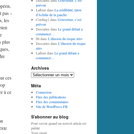
Descartes
dans
Gouverner, c’est
opéen,
prévoir
Lafleur
dans
La crédibilité, talon
t pas –
d’Achille de la gauche
, les
Cording1
dans
Gouverner, c’est
prévoir
bien
Descartes
dans
Le grand défaut a
e
commencé…
bb
dans
L’illusion du risque zéro
s plus
Descartes
dans
L’illusion du risque
ques,
zéro
Lafleur
dans
Le grand défaut a
dre
commencé…
Archives
Archives
sur ces
rop
Méta
er à ce
Connexion
Flux des publications
Flux des commentaires
Site de WordPress-FR
S'abonner au blog
on
Pour savoir quand un nouvel article est
exte
publié
Your email: