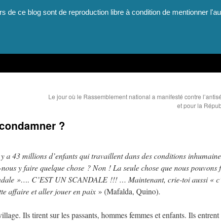
rs de ce blog sont de reproduction libre à condition de mentionner l'au
Le jour où le Rassemblement national a manifesté contre l’antis
et pour la Répu
t condamner ?
 y a 43 millions d’enfants qui travaillent dans des conditions inhumaine
-nous y faire quelque chose ? Non ! La seule chose que nous pouvons f
scandale »…. C’EST UN SCANDALE !!! … Maintenant, crie-toi aussi « c’
e affaire et aller jouer en paix
» (Mafalda, Quino).
illage. Ils tirent sur les passants, hommes femmes et enfants. Ils entrent