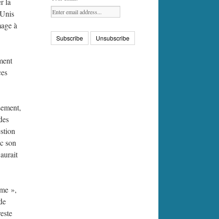
r la
-Unis
mage à
ment
ces
sement,
des
stion
ec son
 aurait
sme »,
de
reste