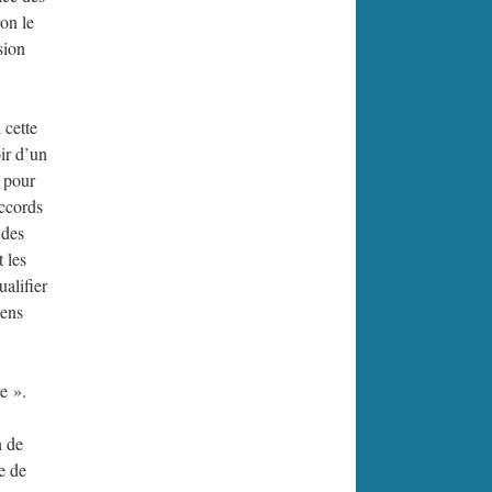
ron le
sion
 cette
oir d’un
n pour
accords
 des
 les
ualifier
gens
e ».
n de
e de