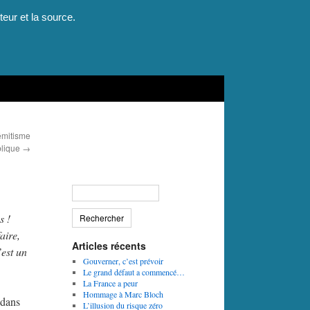
teur et la source.
émitisme
blique
→
s !
aire,
Articles récents
est un
Gouverner, c’est prévoir
Le grand défaut a commencé…
La France a peur
Hommage à Marc Bloch
 dans
L’illusion du risque zéro