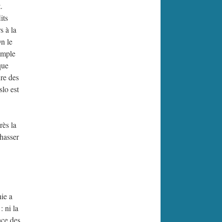
.
its
s à la
On le
simple
que
ure des
slo est
rès la
chasser
ie a
: ni la
ace des