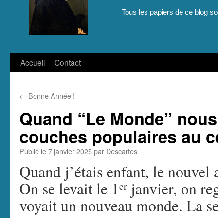
Tous les papiers de ce blog son
Aller
Accueil
Contact
au
←
Bonne Année !
contenu
Quand “Le Monde” nous a
couches populaires au ce
Publié le
7 janvier 2025
par
Descartes
Quand j’étais enfant, le nouvel a
On se levait le 1
janvier, on reg
er
voyait un nouveau monde. La sens