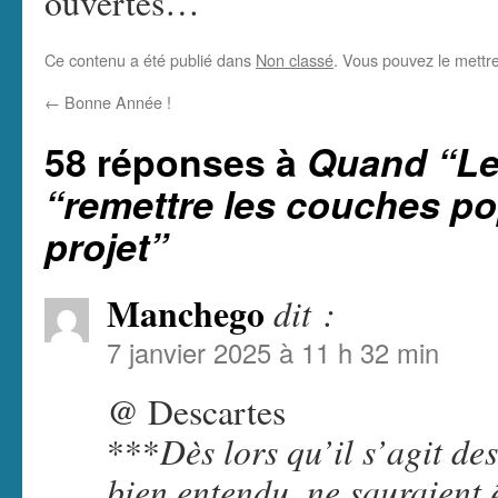
ouvertes…
Ce contenu a été publié dans
Non classé
. Vous pouvez le mettr
←
Bonne Année !
58 réponses à
Quand “Le
“remettre les couches po
projet”
Manchego
dit :
7 janvier 2025 à 11 h 32 min
@ Descartes
Dès lors qu’il s’agit de
***
bien entendu, ne sauraient 