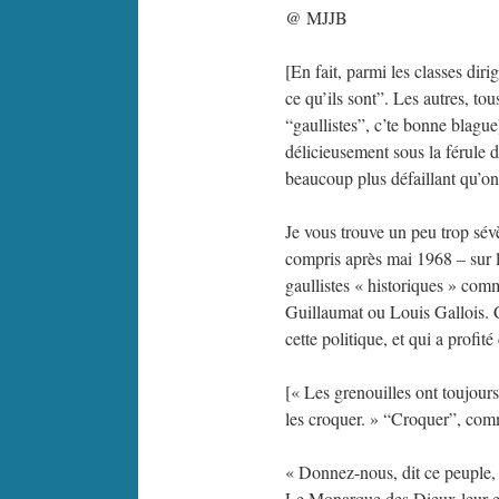
@ MJJB
[En fait, parmi les classes dir
ce qu’ils sont”. Les autres, to
“gaullistes”, c’te bonne blague
délicieusement sous la férule d
beaucoup plus défaillant qu’on 
Je vous trouve un peu trop sé
compris après mai 1968 – sur l
gaullistes « historiques » co
Guillaumat ou Louis Gallois. C
cette politique, et qui a profi
[« Les grenouilles ont toujours
les croquer. » “Croquer”, co
« Donnez-nous, dit ce peuple,
Le Monarque des Dieux leur e