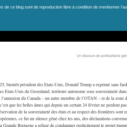
rs de ce blog sont de reproduction libre à condition de mentionner l'au
Un discours de politicaillerie gé
25, bientôt président des Etats-Unis, Donald Trump a exprimé sans far
 les Etats-Unis du Groenland, territoire autonome sous souveraineté dano
oqué l’annexion du Canada – un autre membre de l’OTAN – et de la zone 
c’est que les belles âmes qui depuis un certain 24 février ne perdent pas
ervation de la souveraineté des états et au respect des frontières sont r
uropéennes, ce fut un silence gêné chez les uns, des déclarations convenu
 la Grande Bretagne a refusé de condamner explicitement le projet trump