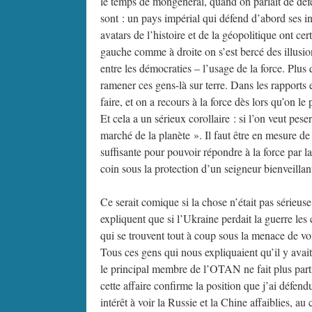
le temps de mongénéral, quand on parlait de défe
sont : un pays impérial qui défend d’abord ses in
avatars de l’histoire et de la géopolitique ont ce
gauche comme à droite on s’est bercé des illusion
entre les démocraties – l’usage de la force. Plu
ramener ces gens-là sur terre. Dans les rapports 
faire, et on a recours à la force dès lors qu’on l
Et cela a un sérieux corollaire : si l’on veut pes
marché de la planète ». Il faut être en mesure d
suffisante pour pouvoir répondre à la force par l
coin sous la protection d’un seigneur bienveillan
Ce serait comique si la chose n’était pas sérieus
expliquent que si l’Ukraine perdait la guerre les
qui se trouvent tout à coup sous la menace de voir
Tous ces gens qui nous expliquaient qu’il y avait
le principal membre de l’OTAN ne fait plus parti
cette affaire confirme la position que j’ai défen
intérêt à voir la Russie et la Chine affaiblies, au