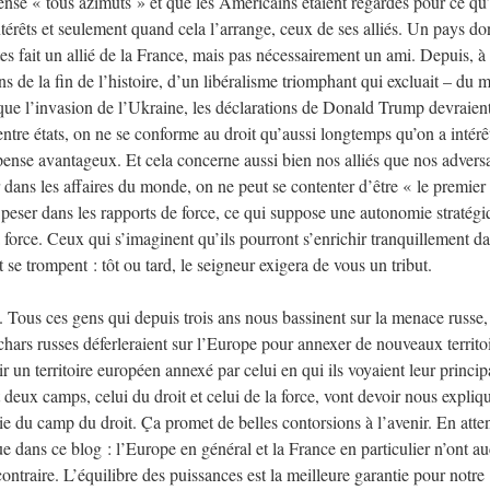
nse « tous azimuts » et que les Américains étaient regardés pour ce qu’
térêts et seulement quand cela l’arrange, ceux de ses alliés. Un pays don
rtes fait un allié de la France, mais pas nécessairement un ami. Depuis, à
s de la fin de l’histoire, d’un libéralisme triomphant qui excluait – du 
s que l’invasion de l’Ukraine, les déclarations de Donald Trump devraien
entre états, on ne se conforme au droit qu’aussi longtemps qu’on a intérêt
e pense avantageux. Et cela concerne aussi bien nos alliés que nos adversa
er dans les affaires du monde, on ne peut se contenter d’être « le premier
e peser dans les rapports de force, ce qui suppose une autonomie stratég
a force. Ceux qui s’imaginent qu’ils pourront s’enrichir tranquillement da
t se trompent : tôt ou tard, le seigneur exigera de vous un tribut.
e. Tous ces gens qui depuis trois ans nous bassinent sur la menace russe
 chars russes déferleraient sur l’Europe pour annexer de nouveaux territoi
 un territoire européen annexé par celui en qui ils voyaient leur principa
 deux camps, celui du droit et celui de la force, vont devoir nous expliq
e du camp du droit. Ça promet de belles contorsions à l’avenir. En atte
due dans ce blog : l’Europe en général et la France en particulier n’ont a
 contraire. L’équilibre des puissances est la meilleure garantie pour notre