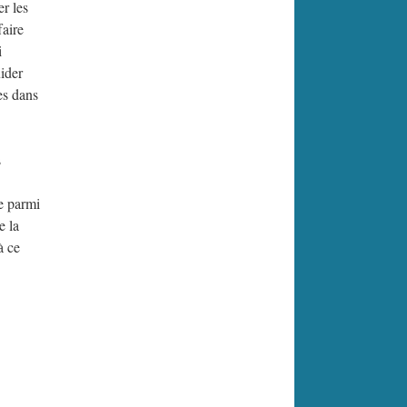
er les
faire
i
ider
es dans
s
ge parmi
e la
à ce