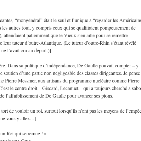
igeantes, “mongénéral” était le seul et l’unique à “regarder les Américain
us les autres (oui, y compris ceux qui se qualifiaient pompeusement de
), attendaient patiemment que le Vieux s’en aille pour se remettre
e leur tuteur d’outre-Atlantique. (Le tuteur d’outre-Rhin s’étant révélé
ne l’avait cru au départ.)]
vère. Dans sa politique d’indépendance, De Gaulle pouvait compter – y
e soutien d’une partie non négligeable des classes dirigeantes. Je pense
mme Pierre Messmer, aux artisans du programme nucléaire comme Pierre
’est le centre droit – Giscard, Lecanuet – qui a toujours cherché à sabo
té de l’affaiblissement de De Gaulle pour avancer ses pions.
 tort de vouloir un roi, surtout lorsqu’ils n’ont pas les moyens de l’empê
mme vous y allez…]
 un Roi qui se remue ! »
nvoie une Grue,