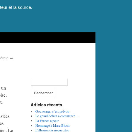
teur et la source.
nérale
→
d un
ise,
du
Articles récents
Gouverner, c’est prévoir
estées
Le grand défaut a commencé…
La France a peur
es
Hommage à Marc Bloch
ien. Le
L’illusion du risque zéro