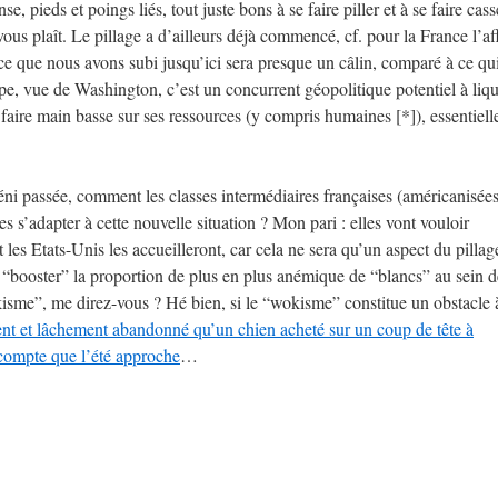
, pieds et poings liés, tout juste bons à se faire piller et à se faire cass
vous plaît. Le pillage a d’ailleurs déjà commencé, cf. pour la France l’af
e que nous avons subi jusqu’ici sera presque un câlin, comparé à ce qu
e, vue de Washington, c’est un concurrent géopolitique potentiel à liqu
 faire main basse sur ses ressources (y compris humaines [*]), essentiell
déni passée, comment les classes intermédiaires françaises (américanisée
s s’adapter à cette nouvelle situation ? Mon pari : elles vont vouloir
les Etats-Unis les accueilleront, car cela ne sera qu’un aspect du pilla
e “booster” la proportion de plus en plus anémique de “blancs” au sein d
isme”, me direz-vous ? Hé bien, si le “wokisme” constitue un obstacle 
ment et lâchement abandonné qu’un chien acheté sur un coup de tête à
 compte que l’été approche
…