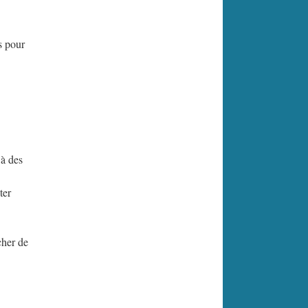
s pour
 à des
ter
cher de