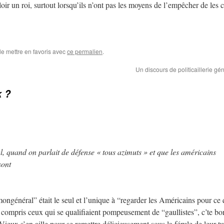
loir un roi, surtout lorsqu’ils n’ont pas les moyens de l’empêcher de les 
le mettre en favoris avec
ce permalien
.
Un discours de politicaillerie gé
k ?
, quand on parlait de défense « tous azimuts » et que les américains
sont
“mongénéral” était le seul et l’unique à “regarder les Américains pour ce 
 y compris ceux qui se qualifiaient pompeusement de “gaullistes”, c’te b
ieux s’en aille pour se remettre délicieusement sous la férule de leur tu