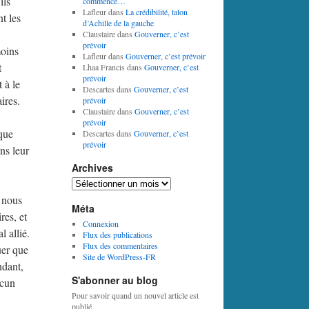
ils
commencé…
Lafleur
dans
La crédibilité, talon
t les
d’Achille de la gauche
Claustaire
dans
Gouverner, c’est
prévoir
moins
Lafleur
dans
Gouverner, c’est prévoir
t
Lhaa Francis
dans
Gouverner, c’est
prévoir
 à le
Descartes
dans
Gouverner, c’est
ires.
prévoir
Claustaire
dans
Gouverner, c’est
prévoir
ique
Descartes
dans
Gouverner, c’est
prévoir
ns leur
Archives
Archives
, nous
Méta
res, et
Connexion
l allié.
Flux des publications
Flux des commentaires
uer que
Site de WordPress-FR
ndant,
S'abonner au blog
ucun
Pour savoir quand un nouvel article est
publié