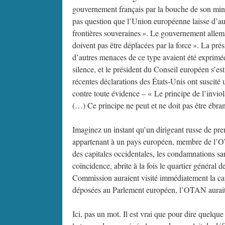
gouvernement français par la bouche de son minist
pas question que l’Union européenne laisse d’aut
frontières souveraines ». Le gouvernement allema
doivent pas être déplacées par la force ». La prés
d’autres menaces de ce type avaient été exprimé
silence, et le président du Conseil européen s’es
récentes déclarations des États-Unis ont suscité
contre toute évidence – « Le principe de l’inviolab
(…) Ce principe ne peut et ne doit pas être ébran
Imaginez un instant qu’un dirigeant russe de prem
appartenant à un pays européen, membre de l’OT
des capitales occidentales, les condamnations san
coïncidence, abrite à la fois le quartier général
Commission auraient visité immédiatement la cap
déposées au Parlement européen, l’OTAN aurait r
Ici, pas un mot. Il est vrai que pour dire quelque