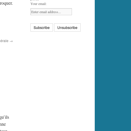
croquer.
Your email:
nérale
→
qu’ils
onne
teur