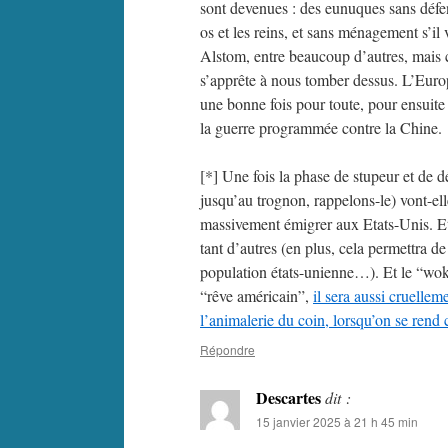
sont devenues : des eunuques sans défense
os et les reins, et sans ménagement s’il 
Alstom, entre beaucoup d’autres, mais c
s’apprête à nous tomber dessus. L’Europ
une bonne fois pour toute, pour ensuite
la guerre programmée contre la Chine.
[*] Une fois la phase de stupeur et de 
jusqu’au trognon, rappelons-le) vont-elle
massivement émigrer aux Etats-Unis. Et 
tant d’autres (en plus, cela permettra d
population états-unienne…). Et le “wok
“rêve américain”,
il sera aussi cruelle
l’animalerie du coin, lorsqu’on se rend
Répondre
Descartes
dit :
15 janvier 2025 à 21 h 45 min