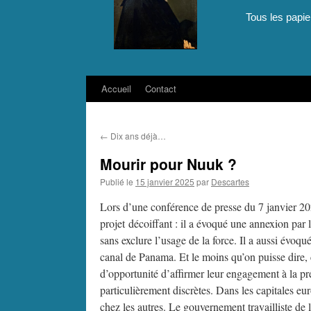
Tous les papie
Accueil
Contact
Aller
au
←
Dix ans déjà…
contenu
Mourir pour Nuuk ?
Publié le
15 janvier 2025
par
Descartes
Lors d’une conférence de presse du 7 janvier 20
projet décoiffant : il a évoqué une annexion par
sans exclure l’usage de la force. Il a aussi év
canal de Panama. Et le moins qu’on puisse dire, 
d’opportunité d’affirmer leur engagement à la prés
particulièrement discrètes. Dans les capitales e
chez les autres. Le gouvernement travailliste de