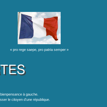
« pro rege saepe, pro patria semper »
RTES
la bienpensance à gauche.
esser le citoyen d'une république.