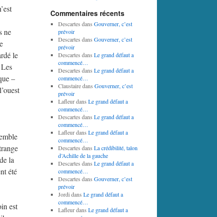
’est
Commentaires récents
Descartes
dans
Gouverner, c’est
s ne
prévoir
Descartes
dans
Gouverner, c’est
e
prévoir
rdé le
Descartes
dans
Le grand défaut a
commencé…
« Les
Descartes
dans
Le grand défaut a
que –
commencé…
Claustaire
dans
Gouverner, c’est
l’ouest
prévoir
Lafleur
dans
Le grand défaut a
commencé…
Descartes
dans
Le grand défaut a
commencé…
Lafleur
dans
Le grand défaut a
semble
commencé…
étrange
Descartes
dans
La crédibilité, talon
d’Achille de la gauche
de la
Descartes
dans
Le grand défaut a
nt été
commencé…
Descartes
dans
Gouverner, c’est
prévoir
Jordi
dans
Le grand défaut a
commencé…
in est
Lafleur
dans
Le grand défaut a