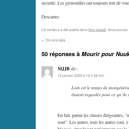
sécurité. Les grenouilles ont toujours tort de vou
Descartes
Ce contenu a été publié dans
Non classé
. Vous pouvez 
←
Dix ans déjà…
50 réponses à
Mourir pour Nuu
MJJB
dit :
15 janvier 2025 à 13 h 38 min
Loin est le temps de mongénéral
étaient regardés pour ce qu’ils 
En fait, parmi les classes dirigeantes, 
sont”. Les autres, tous les autres (oui,
blague), attendaient patiemment que le V