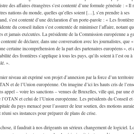
re des affaires étrangères s’est contenté d’une formule générale : « Il n
res nations du monde, quelles qu’elles soient […], s’en prendre à ses
nd, s’est contenté d’une déclaration d’un porte-parole : « Les frontière
idente du conseil italien s’est contentée de minimiser l’affaire, notant qu
es et jamais exécutées. La présidente de la Commission européenne a ga
t contenté de déclarer, dans une conversation avec les journalistes, que 
 une certaine incompréhension de la part des partenaires européens », et 
ilité des frontières s’applique à tous les pays, qu’ils soient à l’est ou à 
lé. ».
ier niveau ait exprimé son projet d’annexion par la force d’un territoire
AN et de l’Union européenne. On imagine d’ici les hauts cris de l’en
s appel – voire les sanctions – venues de Bruxelles, ville qui, par une 
 de l’OTAN et celui de l’Union européenne. Les présidents du Conseil et 
itale du pays menacé pour l’assurer de leur soutien, des motions auraie
éuni ses instances pour préparer de plans de crise.
 chose, il faudrait à nos dirigeants un sérieux changement de logiciel. Lo