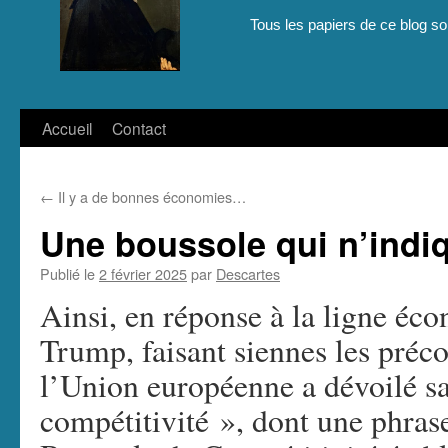
Tous les papiers de ce blog son
Aller
Accueil
Contact
au
←
Il y a de bonnes économies…
contenu
Une boussole qui n’indi
Publié le
2 février 2025
par
Descartes
Ainsi, en réponse à la ligne é
Trump, faisant siennes les préc
l’Union européenne a dévoilé s
compétitivité », dont une phras