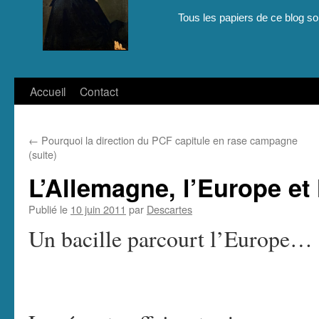
Tous les papiers de ce blog son
Aller
Accueil
Contact
au
←
Pourquoi la direction du PCF capitule en rase campagne
contenu
(suite)
L’Allemagne, l’Europe et 
Publié le
10 juin 2011
par
Descartes
Un bacille parcourt l’Europe…