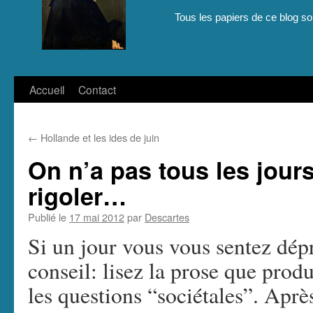
Tous les papiers de ce blog son
Aller
Accueil
Contact
au
←
Hollande et les ides de juin
contenu
On n’a pas tous les jours
rigoler…
Publié le
17 mai 2012
par
Descartes
Si un jour vous vous sentez dép
conseil: lisez la prose que produ
les questions “sociétales”. Après