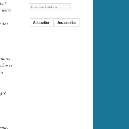
sont
r leurs
t des
iture,
 choses
is
 gré
ente,