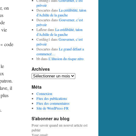
Cording1
dans
Gouverner, c’est
prévoir
r, on
Descartes
dans
La crédibilité, talon
us
d’Achille de la gauche
Descartes
dans
Gouverner, c’est
ode
prévoir
 vie
Lafleur
dans
La crédibilité, talon
d’Achille de la gauche
Cording1
dans
Gouverner, c’est
 « code
prévoir
Descartes
dans
Le grand défaut a
commencé…
bb
dans
L’illusion du risque zéro
 le
Archives
aux
Archives
patron.
Méta
ave, il
Connexion
 plus
Flux des publications
Flux des commentaires
Site de WordPress-FR
s.
S'abonner au blog
Pour savoir quand un nouvel article est
publié
Your email: