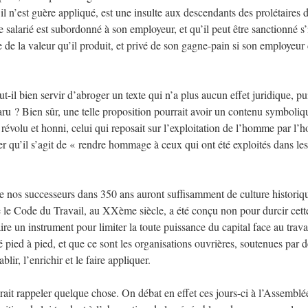
l n’est guère appliqué, est une insulte aux descendants des prolétaires 
salarié est subordonné à son employeur, et qu’il peut être sanctionné s’i
tie de la valeur qu’il produit, et privé de son gagne-pain si son employeur
-il bien servir d’abroger un texte qui n’a plus aucun effet juridique, p
paru ? Bien sûr, une telle proposition pourrait avoir un contenu symboliq
 révolu et honni, celui qui reposait sur l’exploitation de l’homme par l
 qu’il s’agit de « rendre hommage à ceux qui ont été exploités dans les
ue nos successeurs dans 350 ans auront suffisamment de culture historiq
ue le Code du Travail, au XXème siècle, a été conçu non pour durcir cett
raire un instrument pour limiter la toute puissance du capital face au trav
té pied à pied, et que ce sont les organisations ouvrières, soutenues par d
blir, l’enrichir et le faire appliquer.
vrait rappeler quelque chose. On débat en effet ces jours-ci à l’Assemblé