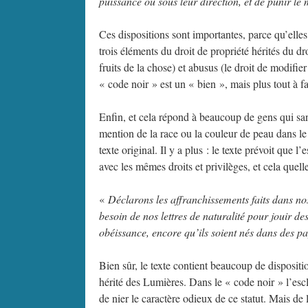
puissance ou sous leur direction, et de punir le 
Ces dispositions sont importantes, parce qu’elles
trois éléments du droit de propriété hérités du dro
fruits de la chose) et abusus (le droit de modifie
« code noir » est un « bien », mais plus tout à f
Enfin, et cela répond à beaucoup de gens qui sans 
mention de la race ou la couleur de peau dans le
texte original. Il y a plus : le texte prévoit que 
avec les mêmes droits et privilèges, et cela quell
«
Déclarons les affranchissements faits dans nos 
besoin de nos lettres de naturalité pour jouir d
obéissance, encore qu’ils soient nés dans des pa
Bien sûr, le texte contient beaucoup de dispositi
hérité des Lumières. Dans le « code noir » l’escla
de nier le caractère odieux de ce statut. Mais de