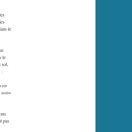
des
les
dans le
ne
s le
 sol,
 :
voir
e notre
vons
it pas