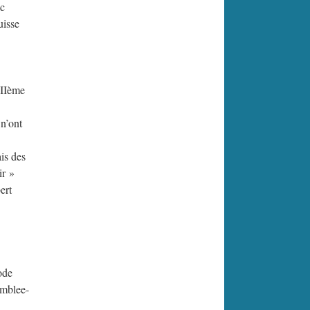
ec
uisse
VIIème
 n’ont
is des
ir »
ert
ode
emblee-