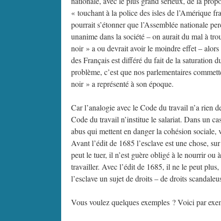
nationale, avec le plus grand sérieux, de la prop
« touchant à la police des isles de l’Amérique 
pourrait s’étonner que l’Assemblée nationale pe
unanime dans la société – on aurait du mal à tr
noir » a ou devrait avoir le moindre effet – alors
des Français est différé du fait de la saturation 
problème, c’est que nos parlementaires commette
noir » a représenté à son époque.
Car l’analogie avec le Code du travail n’a rien d
Code du travail n’institue le salariat. Dans un c
abus qui mettent en danger la cohésion sociale, v
Avant l’édit de 1685 l’esclave est une chose, sur 
peut le tuer, il n’est guère obligé à le nourrir ou 
travailler. Avec l’édit de 1685, il ne le peut pl
l’esclave un sujet de droits – de droits scandaleu
Vous voulez quelques exemples ? Voici par exemple