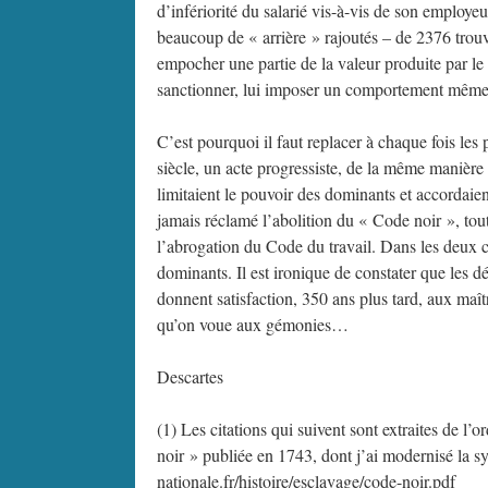
d’infériorité du salarié vis-à-vis de son employeu
beaucoup de « arrière » rajoutés – de 2376 trouv
empocher une partie de la valeur produite par le t
sanctionner, lui imposer un comportement même 
C’est pourquoi il faut replacer à chaque fois le
siècle, un acte progressiste, de la même manière
limitaient le pouvoir des dominants et accordai
jamais réclamé l’abolition du « Code noir », tou
l’abrogation du Code du travail. Dans les deux c
dominants. Il est ironique de constater que les d
donnent satisfaction, 350 ans plus tard, aux ma
qu’on voue aux gémonies…
Descartes
(1) Les citations qui suivent sont extraites de l
noir » publiée en 1743, dont j’ai modernisé la sy
nationale.fr/histoire/esclavage/code-noir.pdf