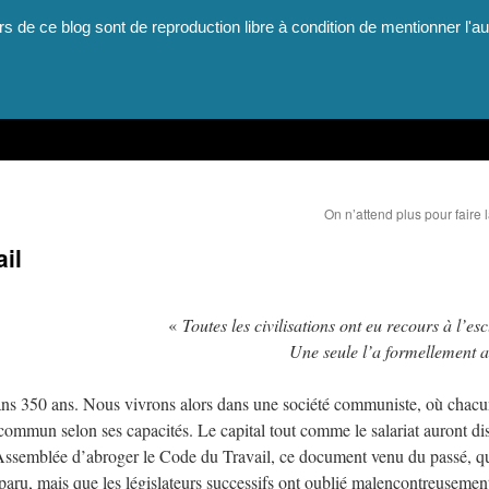
rs de ce blog sont de reproduction libre à condition de mentionner l'au
On n’attend plus pour faire 
il
«
Toutes les civilisations ont eu recours à l’es
Une seule l’a formellement a
dans 350 ans. Nous vivrons alors dans une société communiste, où chac
 commun selon ses capacités. Le capital tout comme le salariat auront di
l’Assemblée d’abroger le Code du Travail, ce document venu du passé, q
isparu, mais que les législateurs successifs ont oublié malencontreusemen