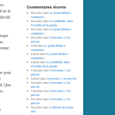
des
Commentaires récents
l ne le
Descartes
dans
Le grand défaut a
 décide
commencé…
Descartes
dans
La crédibilité, talon
d’Achille de la gauche
Descartes
dans
Le grand défaut a
commencé…
uisque
Descartes
dans
Gouverner, c’est
ue,
prévoir
Jordi
dans
Le grand défaut a
’homme.
commencé…
Lafleur
dans
Le grand défaut a
commencé…
Lafleur
dans
La crédibilité, talon
d’Achille de la gauche
Claustaire
dans
Gouverner, c’est
ue pour
prévoir
e
Lafleur
dans
Gouverner, c’est prévoir
Descartes
dans
Gouverner, c’est
ail. Que
prévoir
es
Claustaire
dans
Gouverner, c’est
prévoir
Descartes
dans
Gouverner, c’est
prévoir
Descartes
dans
L’illusion du risque
e
zéro