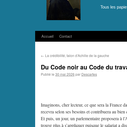
Tous les papie
Accueil
Contact
Aller
au
←
La crédibilité, talon d’Achille de la gauche
contenu
Du Code noir au Code du trava
Publié le
30 mai 2026
par
Descartes
Imaginons, cher lecteur, ce que sera la France 
recevra selon ses besoins et contribuera au bien
Et puis, un jour, un parlementaire proposera à 
trouve plus à s’appliquer puisque le salariat a d