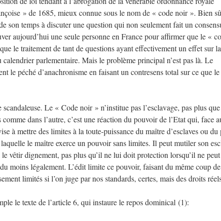
osition de loi tendant à l’abrogation de la vénérable ordonnance royale
françoise » de 1685, mieux connue sous le nom de « code noir ». Bien sû
rde son temps à discuter une question qui non seulement fait un consens
ouver aujourd’hui une seule personne en France pour affirmer que le « c
 que le traitement de tant de questions ayant effectivement un effet sur la
du calendrier parlementaire. Mais le problème principal n’est pas là. Le
nt le péché d’anachronisme en faisant un contresens total sur ce que le
e scandaleuse. Le « Code noir » n’institue pas l’esclavage, pas plus que
as comme dans l’autre, c’est une réaction du pouvoir de l’Etat qui, face 
ise à mettre des limites à la toute-puissance du maître d’esclaves ou du 
laquelle le maître exerce un pouvoir sans limites. Il peut mutiler son escl
à le vêtir dignement, pas plus qu’il ne lui doit protection lorsqu’il ne peut
us, du moins légalement. L’édit limite ce pouvoir, faisant du même coup de
sement limités si l’on juge par nos standards, certes, mais des droits réel
 le texte de l’article 6, qui instaure le repos dominical (1):