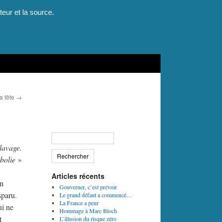
teur et la source.
la fête
→
clavage.
bolie
»
Articles récents
un
Gouverner, c’est prévoir
sparu.
Le grand défaut a commencé…
La France a peur
ui ne
Hommage à Marc Bloch
t
L’illusion du risque zéro