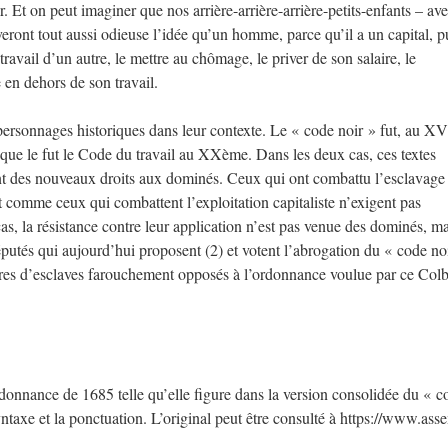
r. Et on peut imaginer que nos arrière-arrière-arrière-petits-enfants – av
eront tout aussi odieuse l’idée qu’un homme, parce qu’il a un capital, p
ravail d’un autre, le mettre au chômage, le priver de son salaire, le
en dehors de son travail.
s personnages historiques dans leur contexte. Le « code noir » fut, au X
 que le fut le Code du travail au XXème. Dans les deux cas, ces textes
ent des nouveaux droits aux dominés. Ceux qui ont combattu l’esclavage
t comme ceux qui combattent l’exploitation capitaliste n’exigent pas
as, la résistance contre leur application n’est pas venue des dominés, ma
éputés qui aujourd’hui proposent (2) et votent l’abrogation du « code no
îtres d’esclaves farouchement opposés à l’ordonnance voulue par ce Colb
’ordonnance de 1685 telle qu’elle figure dans la version consolidée du « c
ntaxe et la ponctuation. L’original peut être consulté à https://www.ass