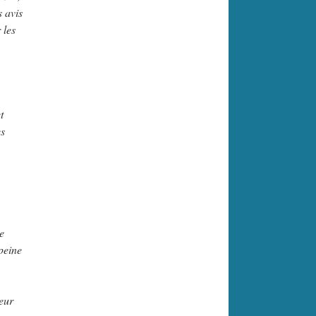
s avis
 les
t
es
e
peine
eur