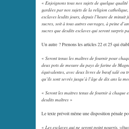
«
Enjoignons tous nos sujets de quelque qualité e
gardées par nos sujets de la religion catholique,
esclaves lesdits jours, depuis l’heure de minuit j
sucres, soit à tous autres ouvrages, à peine d’am
sucres que desdits esclaves qui seront surpris pa
Un autre ? Prenons les articles 22 et 25 qui éta
«
Seront tenus les maîtres de fournir pour chaq
deux pots de mesure du pays de farine de Magno
équivalentes, avec deux livres de bœuf salé ou t
qu’ils sont sevrés jusqu’à l’âge de dix ans la mo
«
Seront les maitres tenus de fournir à chaque e
desdits maîtres
»
Le texte prévoit même une disposition pénale pou
«
Les esclaves qui ne seront point nourris, vêtu