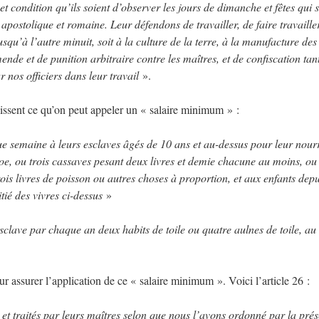
t condition qu’ils soient d’observer les jours de dimanche et fêtes qui 
 apostolique et romaine. Leur défendons de travailler, de faire travaille
usqu’à l’autre minuit, soit à la culture de la terre, à la manufacture des
ende et de punition arbitraire contre les maîtres, et de confiscation tan
r nos officiers dans leur travail
».
blissent ce qu’on peut appeler un « salaire minimum » :
ue semaine à leurs esclaves âgés de 10 ans et au-dessus pour leur nourr
e, ou trois cassaves pesant deux livres et demie chacune au moins, ou
rois livres de poisson ou autres choses à proportion, et aux enfants depu
itié des vivres ci-dessus
»
sclave par chaque an deux habits de toile ou quatre aulnes de toile, au
r assurer l’application de ce « salaire minimum ». Voici l’article 26 :
s et traités par leurs maîtres selon que nous l’avons ordonné par la prés