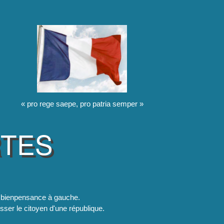
« pro rege saepe, pro patria semper »
RTES
la bienpensance à gauche.
esser le citoyen d'une république.