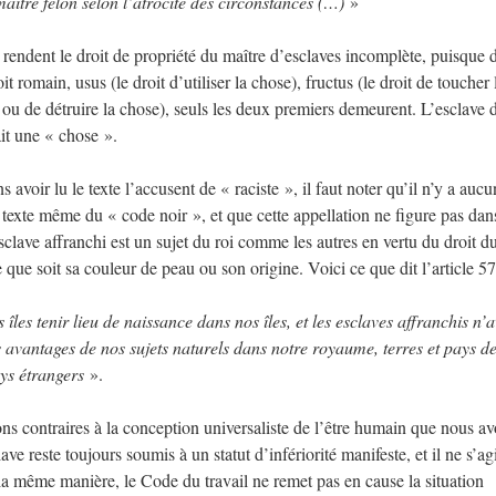
maître félon selon l’atrocité des circonstances (…)
»
 rendent le droit de propriété du maître d’esclaves incomplète, puisque 
it romain, usus (le droit d’utiliser la chose), fructus (le droit de toucher 
r ou de détruire la chose), seuls les deux premiers demeurent. L’esclave 
ait une « chose ».
avoir lu le texte l’accusent de « raciste », il faut noter qu’il n’y a aucu
 texte même du « code noir », et que cette appellation ne figure pas dan
l’esclave affranchi est un sujet du roi comme les autres en vertu du droit du
e que soit sa couleur de peau ou son origine. Voici ce que dit l’article 57
îles tenir lieu de naissance dans nos îles, et les esclaves affranchis n’a
es avantages de nos sujets naturels dans notre royaume, terres et pays d
ys étrangers
».
ons contraires à la conception universaliste de l’être humain que nous a
ve reste toujours soumis à un statut d’infériorité manifeste, et il ne s’ag
 la même manière, le Code du travail ne remet pas en cause la situation