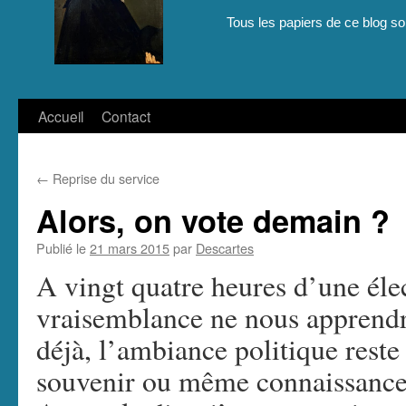
Tous les papiers de ce blog son
Aller
Accueil
Contact
au
←
Reprise du service
contenu
Alors, on vote demain ?
Publié le
21 mars 2015
par
Descartes
A vingt quatre heures d’une élec
vraisemblance ne nous apprendr
déjà, l’ambiance politique reste 
souvenir ou même connaissance p