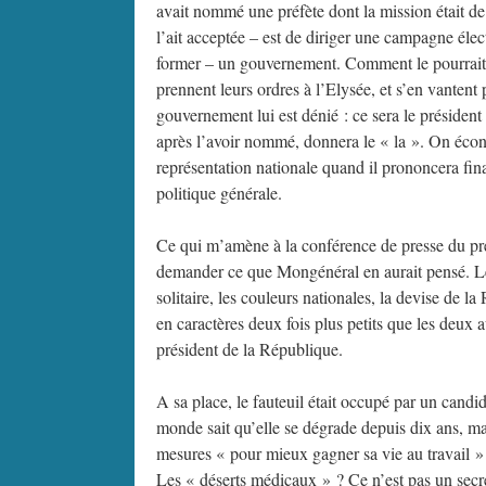
avait nommé une préfète dont la mission était de f
l’ait acceptée – est de diriger une campagne élec
former – un gouvernement. Comment le pourrait-il 
prennent leurs ordres à l’Elysée, et s’en vanten
gouvernement lui est dénié : ce sera le présiden
après l’avoir nommé, donnera le « la ». On économ
représentation nationale quand il prononcera fin
politique générale.
Ce qui m’amène à la conférence de presse du pré
demander ce que Mongénéral en aurait pensé. Le d
solitaire, les couleurs nationales, la devise de l
en caractères deux fois plus petits que les deux 
président de la République.
A sa place, le fauteuil était occupé par un cand
monde sait qu’elle se dégrade depuis dix ans, 
mesures « pour mieux gagner sa vie au travail » 
Les « déserts médicaux » ? Ce n’est pas un secre