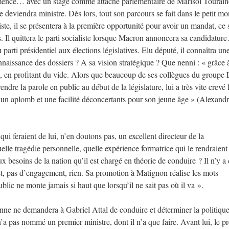
ommence… avec un stage comme attaché parlementaire de Marisol Tourain
e deviendra ministre. Dès lors, tout son parcours se fait dans le petit m
ste, il se présentera à la première opportunité pour avoir un mandat, ce 
 Il quittera le parti socialiste lorsque Macron annoncera sa candidatur
 parti présidentiel aux élections législatives. Elu député, il connaîtra un
nnaissance des dossiers ? A sa vision stratégique ? Que nenni : « grâce 
tout, en profitant du vide. Alors que beaucoup de ses collègues du grou
dre la parole en public au début de la législature, lui a très vite crevé 
n aplomb et une facilité déconcertants pour son jeune âge » (Alexand
qui feraient de lui, n’en doutons pas, un excellent directeur de la
lle tragédie personnelle, quelle expérience formatrice qui le rendraient
ux besoins de la nation qu’il est chargé en théorie de conduire ? Il n’y a
jet, pas d’engagement, rien. Sa promotion à Matignon réalise les mots
lic ne monte jamais si haut que lorsqu’il ne sait pas où il va ».
nne ne demandera à Gabriel Attal de conduire et déterminer la politique
’a pas nommé un premier ministre, dont il n’a que faire. Avant lui, le pr