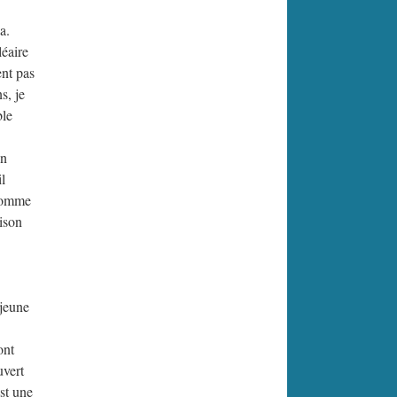
a.
léaire
ent pas
s, je
ble
on
l
 homme
aison
 jeune
sont
uvert
est une