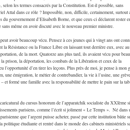
, selon les termes consacrés par la Constitution. Est-il possible, sans
l Attal dans ce rôle ? Impossible, non, difficile, certainement, surtout 
res du gouvernement d’Elisabeth Borne, et que ceux-ci déclarent rester e
sée sans même en avoir discuté avec le nouveau premier ministre.
n peut avoir beaucoup vécu. Pensez à ces jeunes qui à vingt ans ont con
nt la Résistance ou la France Libre en laissant tout derrière eux, avec au
 déportation, de la mort. Quatorze ans plus tard, ils avaient vécu pour be
, la prison, la déportation, les combats de la Libération et ceux de la
 eu l’opportunité d’en tirer les leçons. Plus près de moi, je pense à mon 
m, une émigration, le métier de contrebandier, la vie à l’usine, une grèv
 et formé une famille avec la responsabilité de mettre le pain sur la tab
 caricatural du cursus honorum de l’apparatchik socialiste du XXIème si
dissements parisiens, comme l’écrit si joliment « Le Temps ». Né dans 
parisienne que l’argent puisse acheter, passé par cette institution bâtie s
 politique étudiante et rentré dans le monde des cabinets ministériels s