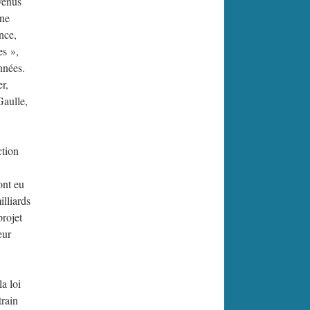
venus
une
nce,
es »,
nnées.
er,
Gaulle,
ction
ont eu
illiards
projet
eur
a loi
train