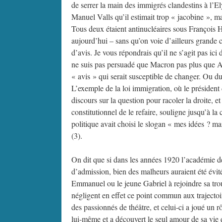
de serrer la main des immigrés clandestins à l’E
Manuel Valls qu’il estimait trop « jacobine », m
Tous deux étaient antinucléaires sous François Ho
aujourd’hui – sans qu’on voie d’ailleurs grande 
d’avis. Je vous répondrais qu’il ne s’agit pas ic
ne suis pas persuadé que Macron pas plus que Atta
« avis » qui serait susceptible de changer. Ou du 
L’exemple de la loi immigration, où le président 
discours sur la question pour racoler la droite, 
constitutionnel de le refaire, souligne jusqu’à l
politique avait choisi le slogan « mes idées ? m
(3).
On dit que si dans les années 1920 l’académie d
d’admission, bien des malheurs auraient été évit
Emmanuel ou le jeune Gabriel à rejoindre sa tr
négligent en effet ce point commun aux trajectoi
des passionnés de théâtre, et celui-ci a joué un 
lui-même et a découvert le seul amour de sa vie d