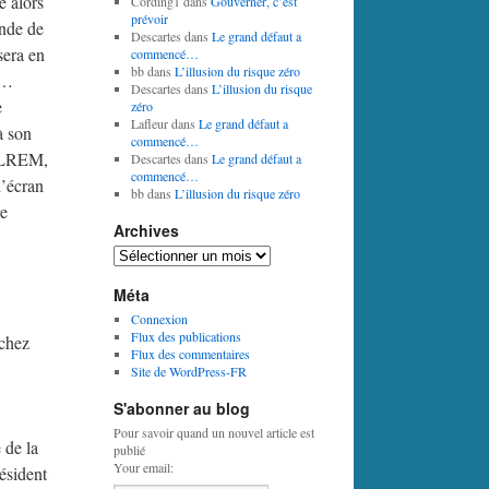
e alors
Cording1
dans
Gouverner, c’est
prévoir
onde de
Descartes
dans
Le grand défaut a
sera en
commencé…
bb
dans
L’illusion du risque zéro
e…
Descartes
dans
L’illusion du risque
e
zéro
Lafleur
dans
Le grand défaut a
à son
commencé…
pe LREM,
Descartes
dans
Le grand défaut a
commencé…
l’écran
bb
dans
L’illusion du risque zéro
re
Archives
Archives
Méta
Connexion
Flux des publications
 chez
Flux des commentaires
Site de WordPress-FR
S'abonner au blog
Pour savoir quand un nouvel article est
 de la
publié
Your email:
ésident