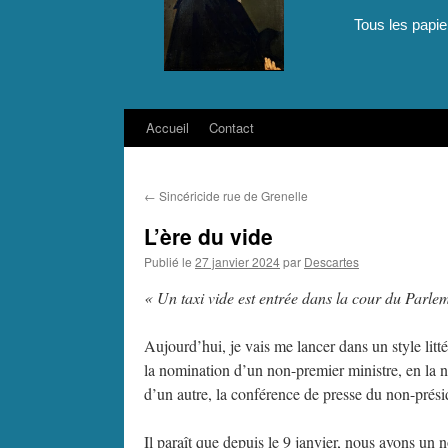
Tous les papie
Accueil
Contact
Aller
au
←
Sincéricide rue de Grenelle
contenu
L’ère du vide
Publié le
27 janvier 2024
par
Descartes
« Un taxi vide est entrée dans la cour du Parle
Aujourd’hui, je vais me lancer dans un style lit
la nomination d’un non-premier ministre, en la 
d’un autre, la conférence de presse du non-prési
Il paraît que depuis le 9 janvier, nous avons un