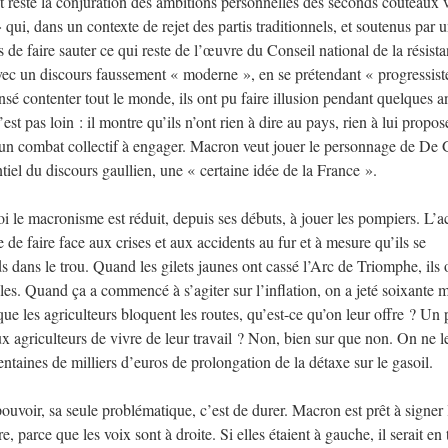
 et reste la conjuration des ambitions personnelles des seconds couteaux 
qui, dans un contexte de rejet des partis traditionnels, et soutenus par 
 de faire sauter ce qui reste de l’œuvre du Conseil national de la résista
vec un discours faussement « moderne », en se prétendant « progressist
é contenter tout le monde, ils ont pu faire illusion pendant quelques a
st pas loin : il montre qu’ils n’ont rien à dire au pays, rien à lui propos
cun combat collectif à engager. Macron veut jouer le personnage de De 
ntiel du discours gaullien, une « certaine idée de la France ».
 le macronisme est réduit, depuis ses débuts, à jouer les pompiers. L’a
 de faire face aux crises et aux accidents au fur et à mesure qu’ils se
ds dans le trou. Quand les gilets jaunes ont cassé l’Arc de Triomphe, ils 
les. Quand ça a commencé à s’agiter sur l’inflation, on a jeté soixante m
ue les agriculteurs bloquent les routes, qu’est-ce qu’on leur offre ? Un 
x agriculteurs de vivre de leur travail ? Non, bien sur que non. On ne l
ntaines de milliers d’euros de prolongation de la détaxe sur le gasoil.
ouvoir, sa seule problématique, c’est de durer. Macron est prêt à signer l
e, parce que les voix sont à droite. Si elles étaient à gauche, il serait en 