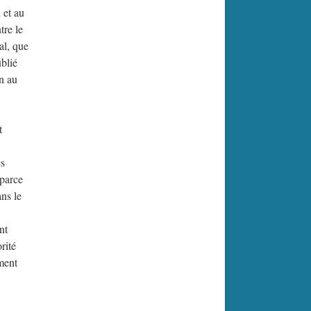
 et au
tre le
al, que
ublié
on au
t
es
 parce
ans le
nt
rité
ment