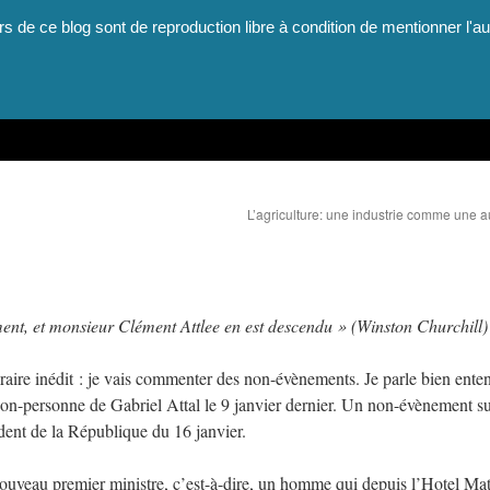
rs de ce blog sont de reproduction libre à condition de mentionner l'au
L’agriculture: une industrie comme une a
ment, et monsieur Clément Attlee en est descendu » (Winston Churchill)
téraire inédit : je vais commenter des non-évènements. Je parle bien ente
non-personne de Gabriel Attal le 9 janvier dernier. Un non-évènement su
dent de la République du 16 janvier.
 nouveau premier ministre, c’est-à-dire, un homme qui depuis l’Hotel Ma