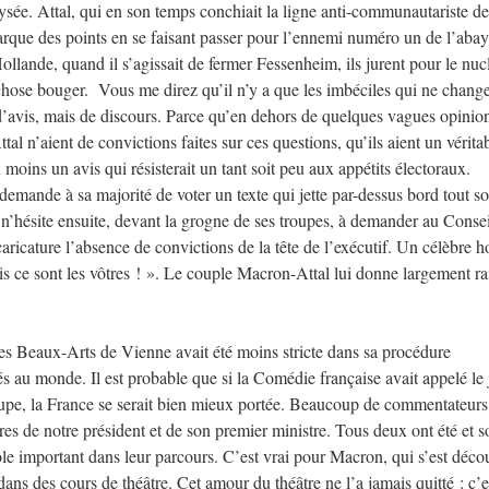
lysée. Attal, qui en son temps conchiait la ligne anti-communautariste de
arque des points en se faisant passer pour l’ennemi numéro un de l’abay
llande, quand il s’agissait de fermer Fessenheim, ils jurent pour le nuc
chose bouger. Vous me direz qu’il n’y a que les imbéciles qui ne chang
i d’avis, mais de discours. Parce qu’en dehors de quelques vagues opinion
l n’aient de convictions faites sur ces questions, qu’ils aient un vérita
moins un avis qui résisterait un tant soit peu aux appétits électoraux.
demande à sa majorité de voter un texte qui jette par-dessus bord tout s
et n’hésite ensuite, devant la grogne de ses troupes, à demander au Consei
a caricature l’absence de convictions de la tête de l’exécutif. Un célèbre
ais ce sont les vôtres ! ». Le couple Macron-Attal lui donne largement r
es Beaux-Arts de Vienne avait été moins stricte dans sa procédure
és au monde. Il est probable que si la Comédie française avait appelé le
oupe, la France se serait bien mieux portée. Beaucoup de commentateurs
res de notre président et de son premier ministre. Tous deux ont été et 
rôle important dans leur parcours. C’est vrai pour Macron, qui s’est déco
ans des cours de théâtre. Cet amour du théâtre ne l’a jamais quitté : c’