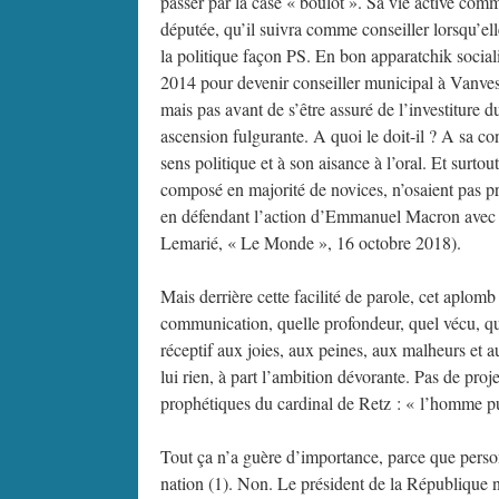
passer par la case « boulot ». Sa vie active c
députée, qu’il suivra comme conseiller lorsqu’ell
la politique façon PS. En bon apparatchik sociali
2014 pour devenir conseiller municipal à Vanves.
mais pas avant de s’être assuré de l’investiture du
ascension fulgurante. A quoi le doit-il ? A sa co
sens politique et à son aisance à l’oral. Et sur
composé en majorité de novices, n’osaient pas pren
en défendant l’action d’Emmanuel Macron avec u
Lemarié, « Le Monde », 16 octobre 2018).
Mais derrière cette facilité de parole, cet aplomb 
communication, quelle profondeur, quel vécu, que
réceptif aux joies, aux peines, aux malheurs et a
lui rien, à part l’ambition dévorante. Pas de pro
prophétiques du cardinal de Retz : « l’homme pub
Tout ça n’a guère d’importance, parce que perso
nation (1). Non. Le président de la République n