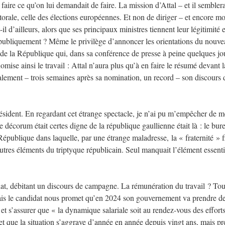
aire ce qu’on lui demandait de faire. La mission d’Attal – et il semblerai
torale, celle des élections européennes. Et non de diriger – et encore m
d’ailleurs, alors que ses principaux ministres tiennent leur légitimité e
t publiquement ? Même le privilège d’annoncer les orientations du nouv
t de la République qui, dans sa conférence de presse à peine quelques jo
ise ainsi le travail : Attal n’aura plus qu’à en faire le résumé devant l
alement – trois semaines après sa nomination, un record – son discours 
sident. En regardant cet étrange spectacle, je n’ai pu m’empêcher de m
écorum était certes digne de la république gaullienne était là : le bur
a République dans laquelle, par une étrange maladresse, la « fraternité » f
autres éléments du triptyque républicain. Seul manquait l’élément essentie
idat, débitant un discours de campagne. La rémunération du travail ? Tou
mais le candidat nous promet qu’en 2024 son gouvernement va prendre d
et s’assurer que « la dynamique salariale soit au rendez-vous des efforts
t que la situation s’aggrave d’année en année depuis vingt ans, mais p