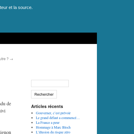
teur et la source.
utre ?
→
ndu de
Articles récents
ivi
Gouverner, c’est prévoir
Le grand défaut a commencé…
La France a peur
Hommage à Marc Bloch
tignon
L’illusion du risque zéro