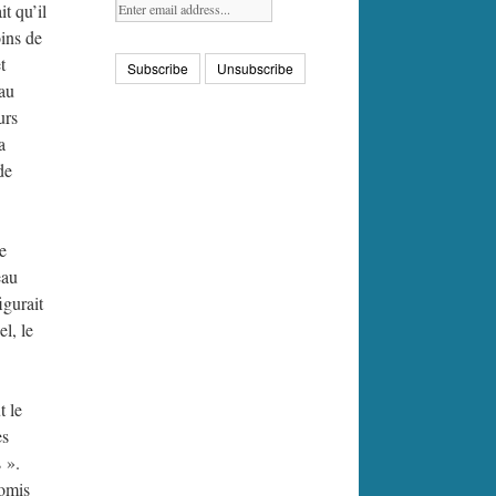
t qu’il
oins de
t
eau
urs
a
de
e
eau
igurait
l, le
t le
es
 ».
romis