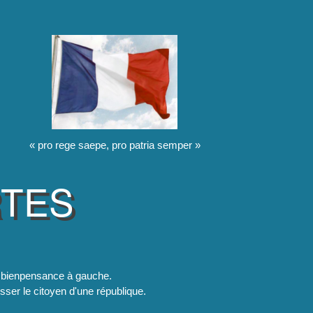
« pro rege saepe, pro patria semper »
RTES
la bienpensance à gauche.
esser le citoyen d'une république.