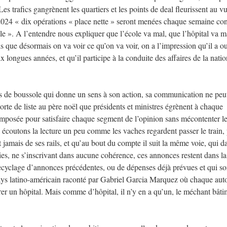
Les trafics gangrènent les quartiers et les points de deal fleurissent au vu
2024 « dix opérations « place nette » seront menées chaque semaine con
ille ». A l’entendre nous expliquer que l’école va mal, que l’hôpital va m
is que désormais on va voir ce qu’on va voir, on a l’impression qu’il a o
x longues années, et qu’il participe à la conduite des affaires de la nati
as de boussole qui donne un sens à son action, sa communication ne peu
orte de liste au père noël que présidents et ministres égrènent à chaque
omposée pour satisfaire chaque segment de l’opinion sans mécontenter l
 écoutons la lecture un peu comme les vaches regardent passer le train,
 jamais de ses rails, et qu’au bout du compte il suit la même voie, qui d
ies, ne s’inscrivant dans aucune cohérence, ces annonces restent dans la
ecyclage d’annonces précédentes, ou de dépenses déjà prévues et qui so
pays latino-américain raconté par Gabriel Garcia Marquez où chaque auto
er un hôpital. Mais comme d’hôpital, il n’y en a qu’un, le méchant bâti