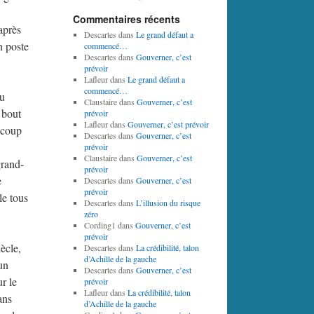
Commentaires récents
après
Descartes
dans
Le grand défaut a
n poste
commencé…
Descartes
dans
Gouverner, c’est
prévoir
Lafleur
dans
Le grand défaut a
commencé…
nu
Claustaire
dans
Gouverner, c’est
 bout
prévoir
Lafleur
dans
Gouverner, c’est prévoir
aucoup
Descartes
dans
Gouverner, c’est
prévoir
Claustaire
dans
Gouverner, c’est
grand-
prévoir
e
Descartes
dans
Gouverner, c’est
prévoir
le tous
Descartes
dans
L’illusion du risque
zéro
Cording1
dans
Gouverner, c’est
prévoir
ècle,
Descartes
dans
La crédibilité, talon
d’Achille de la gauche
un
Descartes
dans
Gouverner, c’est
ur le
prévoir
Lafleur
dans
La crédibilité, talon
ans
d’Achille de la gauche