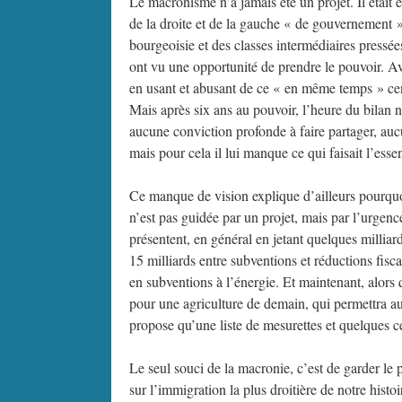
Le macronisme n’a jamais été un projet. Il était
de la droite et de la gauche « de gouvernement » 
bourgeoisie et des classes intermédiaires pressées
ont vu une opportunité de prendre le pouvoir. A
en usant et abusant de ce « en même temps » cens
Mais après six ans au pouvoir, l’heure du bilan n’e
aucune conviction profonde à faire partager, au
mais pour cela il lui manque ce qui faisait l’esse
Ce manque de vision explique d’ailleurs pourquoi
n’est pas guidée par un projet, mais par l’urgence
présentent, en général en jetant quelques milliar
15 milliards entre subventions et réductions fisca
en subventions à l’énergie. Et maintenant, alors q
pour une agriculture de demain, qui permettra au
propose qu’une liste de mesurettes et quelques ce
Le seul souci de la macronie, c’est de garder le p
sur l’immigration la plus droitière de notre histoir