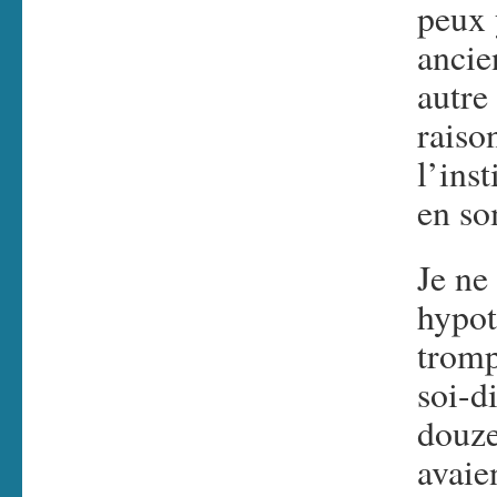
peux 
ancie
autre
raiso
l’ins
en s
Je ne
hypot
tromp
soi-di
douze
avaie