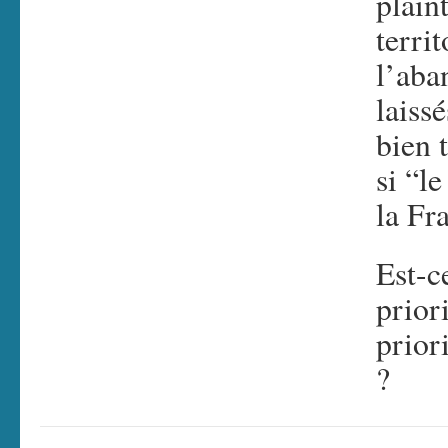
plain
territ
l’aba
laiss
bien 
si “l
la Fr
Est-c
priori
prior
?