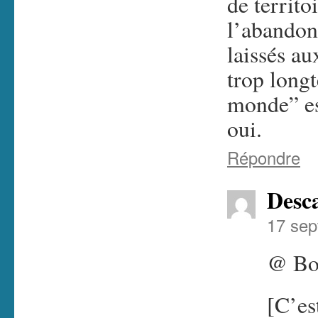
de territo
l’abandon
laissés a
trop longt
monde” es
oui.
Répondre
Desc
17 sep
@ Bo
[C’es