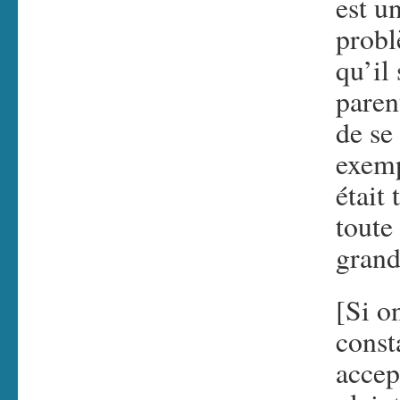
est u
probl
qu’il
paren
de se
exemp
était 
toute 
gran
[Si o
const
accep