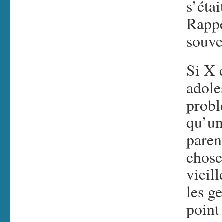
s’étai
Rappe
souve
Si X 
adole
probl
qu’un
paren
chose
vieil
les g
point