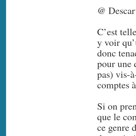
@ Descar
C’est tell
y voir qu
donc tenac
pour une 
pas) vis-à
comptes à
Si on pren
que le co
ce genre d