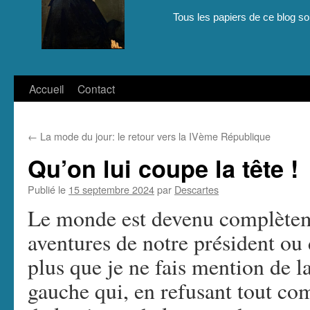
Tous les papiers de ce blog son
Aller
Accueil
Contact
au
←
La mode du jour: le retour vers la IVème République
contenu
Qu’on lui coupe la tête !
Publié le
15 septembre 2024
par
Descartes
Le monde est devenu complèteme
aventures de notre président ou 
plus que je ne fais mention de l
gauche qui, en refusant tout co