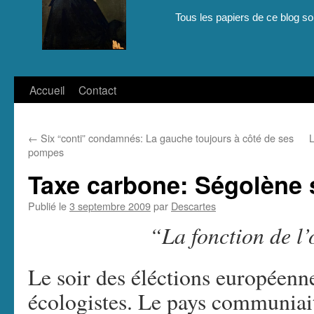
Tous les papiers de ce blog son
Aller
Accueil
Contact
au
←
Six “conti” condamnés: La gauche toujours à côté de ses
L
contenu
pompes
Taxe carbone: Ségolène 
Publié le
3 septembre 2009
par
Descartes
“La fonction de l’
Le soir des éléctions européenn
écologistes. Le pays communiait