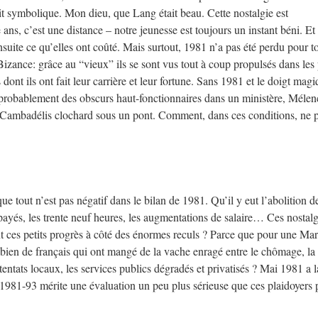
ait symbolique. Mon dieu, que Lang était beau. Cette nostalgie est
 ans, c’est une distance – notre jeunesse est toujours un instant béni. Et
nsuite ce qu’elles ont coûté. Mais surtout, 1981 n’a pas été perdu pour to
izance: grâce au “vieux” ils se sont vus tout à coup propulsés dans les 
dont ils ont fait leur carrière et leur fortune. Sans 1981 et le doigt mag
 probablement des obscurs haut-fonctionnaires dans un ministère, Méle
t Cambadélis clochard sous un pont. Comment, dans ces conditions, ne p
e tout n’est pas négatif dans le bilan de 1981. Qu’il y eut l’abolition de
ayés, les trente neuf heures, les augmentations de salaire… Ces nostal
nt ces petits progrès à côté des énormes reculs ? Parce que pour une Mar
ien de français qui ont mangé de la vache enragé entre le chômage, la
tentats locaux, les services publics dégradés et privatisés ? Mai 1981 a l
 1981-93 mérite une évaluation un peu plus sérieuse que ces plaidoyers 