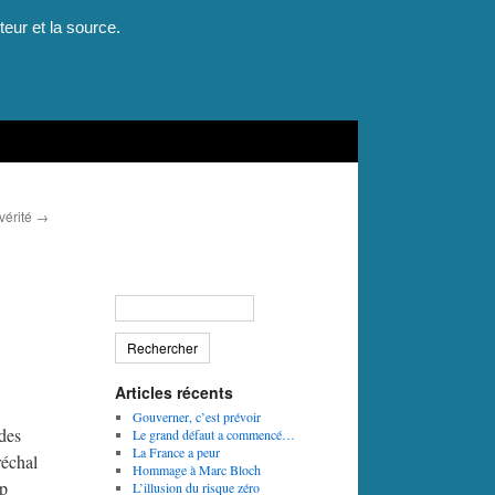
teur et la source.
vérité
→
Articles récents
Gouverner, c’est prévoir
 des
Le grand défaut a commencé…
La France a peur
réchal
Hommage à Marc Bloch
op
L’illusion du risque zéro