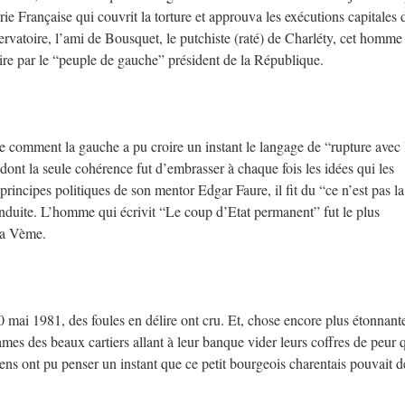
érie Française qui couvrit la torture et approuva les exécutions capitales 
rvatoire, l’ami de Bousquet, le putchiste (raté) de Charléty, cet homme 
e élire par le “peuple de gauche” président de la République.
re comment la gauche a pu croire un instant le langage de “rupture avec 
dont la seule cohérence fut d’embrasser à chaque fois les idées qui les
rincipes politiques de son mentor Edgar Faure, il fit du “ce n’est pas la
conduite. L’homme qui écrivit “Le coup d’Etat permanent” fut le plus
la Vème.
0 mai 1981, des foules en délire ont cru. Et, chose encore plus étonnante
ames des beaux cartiers allant à leur banque vider leurs coffres de peur 
s ont pu penser un instant que ce petit bourgeois charentais pouvait d