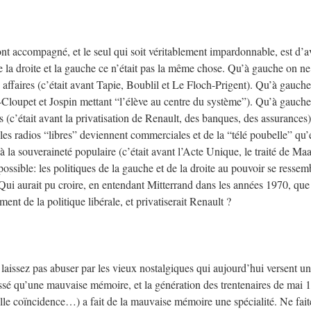
ont accompagné, et le seul qui soit véritablement impardonnable, est d’a
que la droite et la gauche ce n’était pas la même chose. Qu’à gauche on ne
s affaires (c’était avant Tapie, Boublil et Le Floch-Prigent). Qu’à gauch
g-Cloupet et Jospin mettant “l’élève au centre du système”). Qu’à gauch
ys (c’était avant la privatisation de Renault, des banques, des assurances
les radios “libres” deviennent commerciales et de la “télé poubelle” qu’é
 la souveraineté populaire (c’était avant l’Acte Unique, le traité de Maa
possible: les politiques de la gauche et de la droite au pouvoir se ressem
oi. Qui aurait pu croire, en entendant Mitterrand dans les années 1970, que
ent de la politique libérale, et privatiserait Renault ?
laissez pas abuser par les vieux nostalgiques qui aujourd’hui versent u
assé qu’une mauvaise mémoire, et la génération des trentenaires de mai 
uelle coïncidence…) a fait de la mauvaise mémoire une spécialité. Ne fait