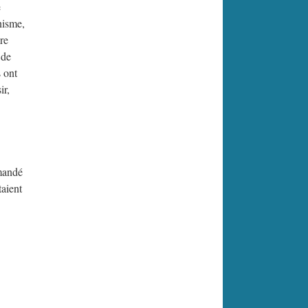
e
nisme,
re
 de
s ont
ir,
emandé
taient