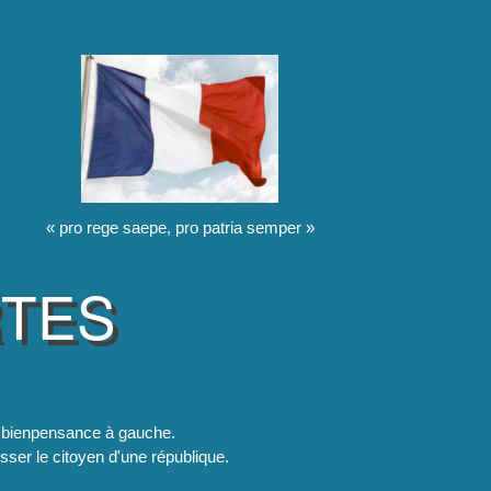
« pro rege saepe, pro patria semper »
RTES
la bienpensance à gauche.
esser le citoyen d'une république.