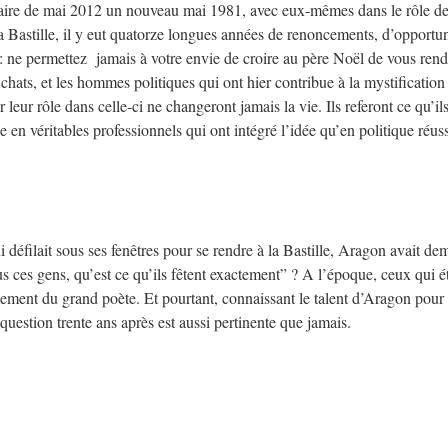
 faire de mai 2012 un nouveau mai 1981, avec eux-mêmes dans le rôle d
la Bastille, il y eut quatorze longues années de renoncements, d’opportu
on: ne permettez jamais à votre envie de croire au père Noël de vous rend
 chats, et les hommes politiques qui ont hier contribue à la mystification
r leur rôle dans celle-ci ne changeront jamais la vie. Ils referont ce qu’il
e en véritables professionnels qui ont intégré l’idée qu’en politique réuss
 défilait sous ses fenêtres pour se rendre à la Bastille, Aragon avait d
s ces gens, qu’est ce qu’ils fêtent exactement” ? A l’époque, ceux qui é
chement du grand poète. Et pourtant, connaissant le talent d’Aragon pour
sa question trente ans après est aussi pertinente que jamais.