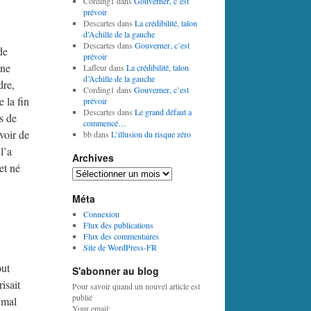
Cording1
dans
Gouverner, c’est
prévoir
Descartes
dans
La crédibilité, talon
d’Achille de la gauche
Descartes
dans
Gouverner, c’est
de
prévoir
âne
Lafleur
dans
La crédibilité, talon
d’Achille de la gauche
dre,
Cording1
dans
Gouverner, c’est
 la fin
prévoir
Descartes
dans
Le grand défaut a
s de
commencé…
voir de
bb
dans
L’illusion du risque zéro
l’a
Archives
et né
Archives
Méta
Connexion
Flux des publications
Flux des commentaires
Site de WordPress-FR
out
S'abonner au blog
isait
Pour savoir quand un nouvel article est
publié
 mal
Your email: