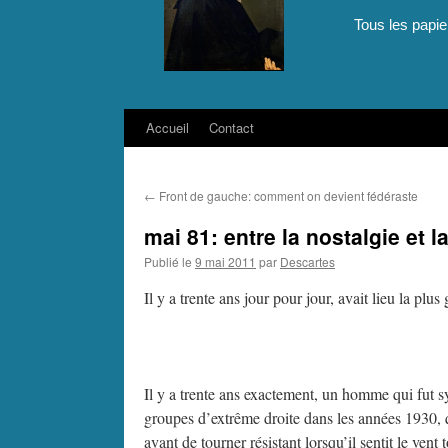
Tous les papie
Accueil
Contact
Aller
au
←
Front de gauche: comment on devient fédéraste
contenu
mai 81: entre la nostalgie et l
Publié le
9 mai 2011
par
Descartes
Il y a trente ans jour pour jour, avait lieu la pl
Il y a trente ans exactement, un homme qui fut s
groupes d’extrême droite dans les années 1930, q
avant de tourner résistant lorsqu’il sentit le ven