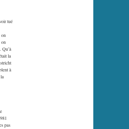
voir tué
e on
e on
). Qu’à
tait la
stricht
blent à
 la
ne
1981
es pas