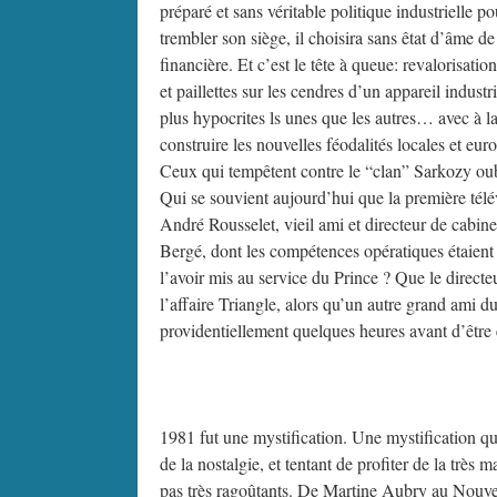
préparé et sans véritable politique industrielle 
trembler son siège, il choisira sans êtat d’âme de
financière. Et c’est le tête à queue: revalorisation
et paillettes sur les cendres d’un appareil industr
plus hypocrites ls unes que les autres… avec à l
construire les nouvelles féodalités locales et eu
Ceux qui tempêtent contre le “clan” Sarkozy oubl
Qui se souvient aujourd’hui que la première télé
André Rousselet, vieil ami et directeur de cabine
Bergé, dont les compétences opératiques étaient 
l’avoir mis au service du Prince ? Que le direct
l’affaire Triangle, alors qu’un autre grand ami d
providentiellement quelques heures avant d’être
1981 fut une mystification. Une mystification qu
de la nostalgie, et tentant de profiter de la très
pas très ragoûtants. De Martine Aubry au Nouvel