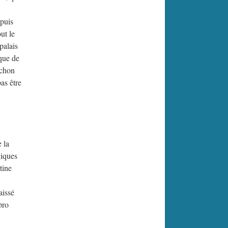
 puis
ut le
palais
ique de
nchon
as être
 la
giques
tine
aissé
pro