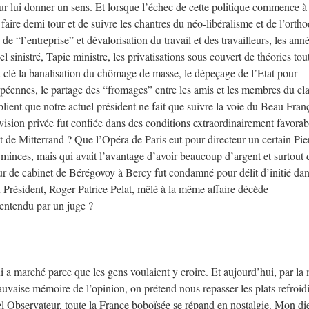
pour lui donner un sens. Et lorsque l’échec de cette politique commence à 
 faire demi tour et de suivre les chantres du néo-libéralisme et de l’orth
 de “l’entreprise” et dévalorisation du travail et des travailleurs, les anné
iel sinistré, Tapie ministre, les privatisations sous couvert de théories tou
a clé la banalisation du chômage de masse, le dépeçage de l’Etat pour
ropéennes, le partage des “fromages” entre les amis et les membres du cl
ient que notre actuel président ne fait que suivre la voie du Beau Franç
vision privée fut confiée dans des conditions extraordinairement favorab
t de Mitterrand ? Que l’Opéra de Paris eut pour directeur un certain Pie
minces, mais qui avait l’avantage d’avoir beaucoup d’argent et surtout 
eur de cabinet de Bérégovoy à Bercy fut condamné pour délit d’initié da
u Président, Roger Patrice Pelat, mêlé à la même affaire décède
 entendu par un juge ?
i a marché parce que les gens voulaient y croire. Et aujourd’hui, par la
 mauvaise mémoire de l’opinion, on prétend nous repasser les plats refroidi
 Observateur, toute la France boboïsée se répand en nostalgie. Mon di