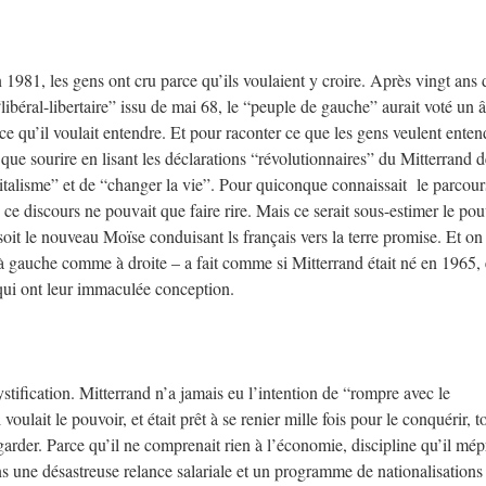
981, les gens ont cru parce qu’ils voulaient y croire. Après vingt ans 
libéral-libertaire” issu de mai 68, le “peuple de gauche” aurait voté un 
e qu’il voulait entendre. Et pour raconter ce que les gens veulent enten
que sourire en lisant les déclarations “révolutionnaires” du Mitterrand de
italisme” et de “changer la vie”. Pour quiconque connaissait le parcour
 ce discours ne pouvait que faire rire. Mais ce serait sous-estimer le pou
oit le nouveau Moïse conduisant ls français vers la terre promise. Et on 
à gauche comme à droite – a fait comme si Mitterrand était né en 1965, 
 qui ont leur immaculée conception.
tification. Mitterrand n’a jamais eu l’intention de “rompre avec le
voulait le pouvoir, et était prêt à se renier mille fois pour le conquérir, t
 garder. Parce qu’il ne comprenait rien à l’économie, discipline qu’il mépr
dans une désastreuse relance salariale et un programme de nationalisations