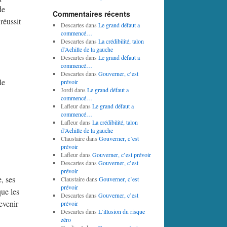
de
Commentaires récents
réussit
Descartes
dans
Le grand défaut a
commencé…
Descartes
dans
La crédibilité, talon
d’Achille de la gauche
Descartes
dans
Le grand défaut a
commencé…
Descartes
dans
Gouverner, c’est
le
prévoir
Jordi
dans
Le grand défaut a
commencé…
Lafleur
dans
Le grand défaut a
commencé…
Lafleur
dans
La crédibilité, talon
d’Achille de la gauche
Claustaire
dans
Gouverner, c’est
prévoir
Lafleur
dans
Gouverner, c’est prévoir
Descartes
dans
Gouverner, c’est
prévoir
, ses
Claustaire
dans
Gouverner, c’est
prévoir
que les
Descartes
dans
Gouverner, c’est
evenir
prévoir
Descartes
dans
L’illusion du risque
zéro