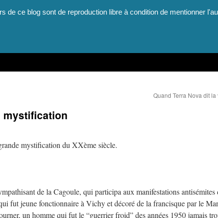
rs de ce blog sont de reproduction libre à condition de mentionner l'au
Quand Terra Nova dit la 
a mystification
us grande mystification du XXème siècle.
ympathisant de la Cagoule, qui participa aux manifestations antisémites
ui fut jeune fonctionnaire à Vichy et décoré de la francisque par le Ma
t tourner, un homme qui fut le “guerrier froid” des années 1950 jamais tr