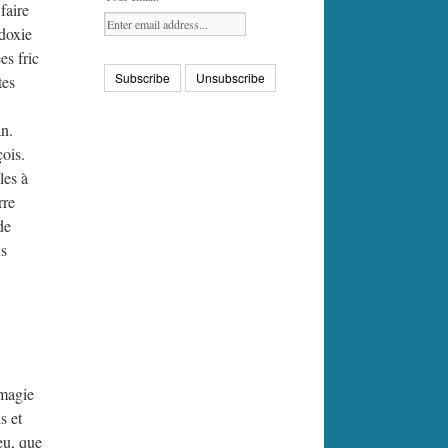
faire
odoxie
es fric
tes
an.
ois.
les à
rre
de
ns
 magie
s et
eu, que